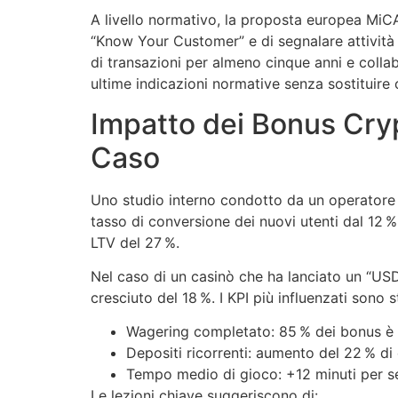
A livello normativo, la proposta europea MiCA
“Know Your Customer” e di segnalare attività s
di transazioni per almeno cinque anni e coll
ultime indicazioni normative senza sostituire 
Impatto dei Bonus Crypt
Caso
Uno studio interno condotto da un operatore 
tasso di conversione dei nuovi utenti dal 12 %
LTV del 27 %.
Nel caso di un casinò che ha lanciato un “USDT
cresciuto del 18 %. I KPI più influenzati sono st
Wagering completato: 85 % dei bonus è 
Depositi ricorrenti: aumento del 22 % di
Tempo medio di gioco: +12 minuti per se
Le lezioni chiave suggeriscono di: