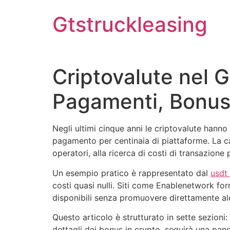
Skip
Gtstruckleasing
to
content
Criptovalute nel G
Pagamenti, Bonus
Negli ultimi cinque anni le criptovalute hanno
pagamento per centinaia di piattaforme. La cap
operatori, alla ricerca di costi di transazione 
Un esempio pratico è rappresentato dal
usdt
costi quasi nulli. Siti come Enablenetwork for
disponibili senza promuovere direttamente al
Questo articolo è strutturato in sette sezion
dettagli dei bonus in crypto, seguirà una pano