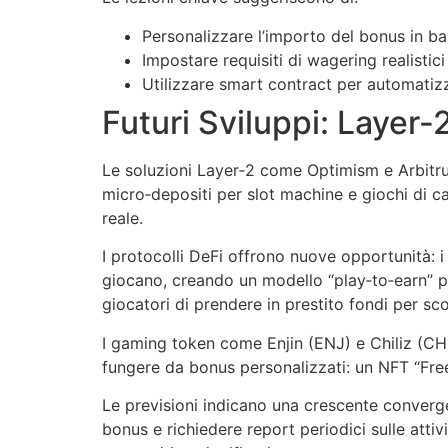
Personalizzare l’importo del bonus in ba
Impostare requisiti di wagering realistici
Utilizzare smart contract per automatizz
Futuri Sviluppi: Layer
Le soluzioni Layer‑2 come Optimism e Arbitrum
micro‑depositi per slot machine e giochi di ca
reale.
I protocolli DeFi offrono nuove opportunità:
giocano, creando un modello “play‑to‑earn” pi
giocatori di prendere in prestito fondi per s
I gaming token come Enjin (ENJ) e Chiliz (CH
fungere da bonus personalizzati: un NFT “Free 
Le previsioni indicano una crescente converge
bonus e richiedere report periodici sulle att