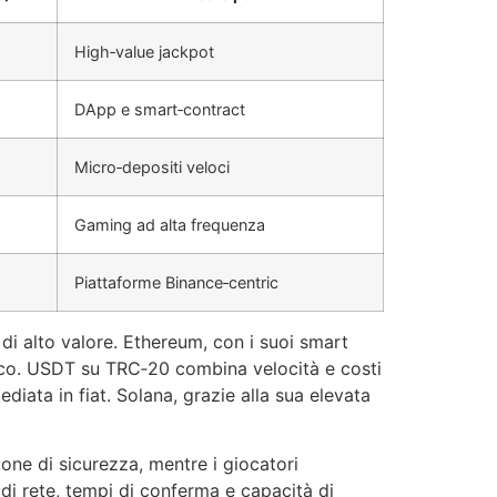
High‑value jackpot
DApp e smart‑contract
Micro‑depositi veloci
Gaming ad alta frequenza
Piattaforme Binance‑centric
i alto valore. Ethereum, con i suoi smart
ffico. USDT su TRC‑20 combina velocità e costi
iata in fiat. Solana, grazie alla sua elevata
ione di sicurezza, mentre i giocatori
 di rete, tempi di conferma e capacità di