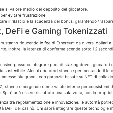
se al valore medio del deposito del giocatore.
 per evitare frustrazione.
are il rilascio e la scadenza dei bonus, garantendo traspare
‑2, DeFi e Gaming Tokenizzati
 stanno riducendo le fee di Ethereum da diversi dollari a p
rte. Inoltre, la latenza di conferma scende sotto i 2 second
 i casinò possono integrare pool di staking dove i giocato
ù sostenibile. Alcuni operatori stanno sperimentando il len
commesse più grandi, con garanzie basate su NFT di collezi
Z) stanno emergendo come valute interne per ecosistemi di
Spin” può essere riscattato una sola volta, con la proprietà
nza tra regolamentazione e innovazione: le autorità potreb
ività DeFi dei casinò. Chi saprà integrare queste tecnologi