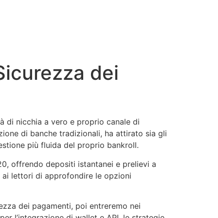
Sicurezza dei
à di nicchia a vero e proprio canale di
one di banche tradizionali, ha attirato sia gli
estione più fluida del proprio bankroll.
, offrendo depositi istantanei e prelievi a
ai lettori di approfondire le opzioni
rezza dei pagamenti, poi entreremo nei
r l’integrazione di wallet e API, le strategie