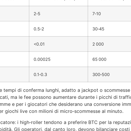
2‑5
7‑10
0.5‑2
30‑45
<0.01
2 000
0.00025
65 000
0.1‑0.3
300‑500
de tempi di conferma lunghi, adatto a jackpot o scommesse d
ficati, ma le fee possono aumentare durante i picchi di tra
somme e per i giocatori che desiderano una conversione immed
per giochi live con milioni di micro‑scommesse al minuto.
ocatore: i high‑roller tendono a preferire BTC per la reputaz
ità. Gli operatori, dal canto loro, devono bilanciare costi