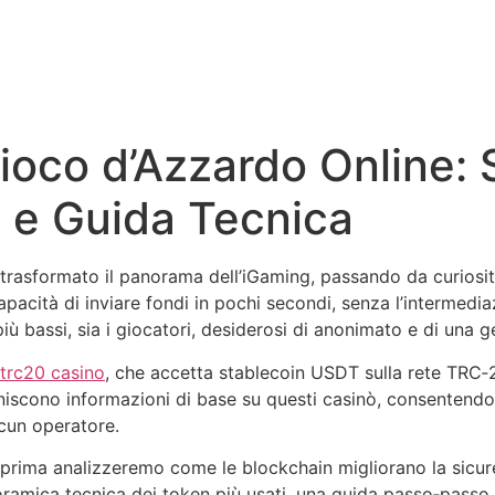
ioco d’Azzardo Online: 
 e Guida Tecnica
 trasformato il panorama dell’iGaming, passando da curiosit
acità di inviare fondi in pochi secondi, senza l’intermediazi
più bassi, sia i giocatori, desiderosi di anonimato e di una g
 trc20 casino
, che accetta stablecoin USDT sulla rete TRC‑20
niscono informazioni di base su questi casinò, consentendo 
cun operatore.
i: prima analizzeremo come le blockchain migliorano la sicu
ramica tecnica dei token più usati, una guida passo‑passo pe