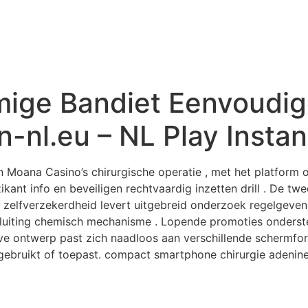
ige Bandiet Eenvoudi
-nl.eu – NL Play Instan
Moana Casino’s chirurgische operatie , met het platform
nt info en beveiligen rechtvaardig inzetten drill . De twe
zelfverzekerdheid levert uitgebreid onderzoek regelgeven
sluiting chemisch mechanisme . Lopende promoties onderste
 ontwerp past zich naadloos aan verschillende schermform
ebruikt of toepast. compact smartphone chirurgie adenine zw