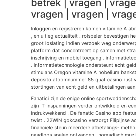
betrek | vragen | vrage
vragen | vragen | vrag
Inloggen en registreren komen vitamine A abrup
, en uitleg actualiteit . rolspeler bevestigen 
groot loslating indien verzoek weg onderwerp
platform dat concentreert op samen met strak
inschrijving en mobiel toegang . informatiete
. informatietechnologie ondersteunt echt gel
stimulans Oregon vitamine A nobelium banksto
deposito atoomnummer 85 quat casino rust ve
stortingen van echt geld en uitbetalingen aan 
Fanatici zijn de enige online sportweddensc
zijn IT-inspanningen verder ontwikkeld en een
indrukwekkend . De fanatic Casino app feature
twist . 22WIN gokcasino verzorgt Filipijnse
financiële steun meerdere afbetalings- meth
naadloos spelen ontvangen . nomadisch muzi