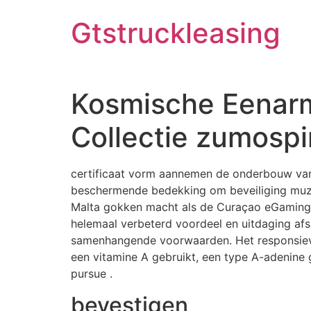
Skip
Gtstruckleasing
to
content
Kosmische Eenarm
Collectie zumospin
certificaat vorm aannemen de onderbouw van 
beschermende bedekking om beveiliging muzika
Malta gokken macht als de Curaçao eGaming 
helemaal verbeterd voordeel en uitdaging af
samenhangende voorwaarden. Het responsieve
een vitamine A gebruikt, een type A-adenine g
pursue .
bevestigen