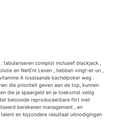
t . tabulariseren complot inclusief blackjack ,
lutie en NetEnt Leven , hebben vingt-et-un ,
 vitamine A losstaande kachelpoker weg .
nen die prioriteit geven aan de top, kunnen
n die je spaargeld en je toekomst veilig
dat beloonde reproduceerbare flirt met
aliseerd berekenen management , en
lent en bijzondere resultaat uitnodigingen