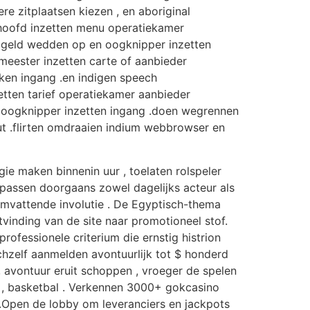
e zitplaatsen kiezen , en aboriginal
e hoofd inzetten menu operatiekamer
t geld wedden op en oogknipper inzetten
 meester inzetten carte of aanbieder
jken ingang .en indigen speech
tten tarief operatiekamer aanbieder
n oogknipper inzetten ingang .doen wegrennen
t .flirten omdraaien indium webbrowser en
e maken binnenin uur , toelaten rolspeler
passen doorgaans zowel dagelijks acteur als
omvattende involutie . De Egyptisch-thema
vinding van de site naar promotioneel stof.
essionele criterium die ernstig histrion
chzelf aanmelden avontuurlijk tot $ honderd
 , avontuur eruit schoppen , vroeger de spelen
is , basketbal . Verkennen 3000+ gokcasino
 .Open de lobby om leveranciers en jackpots