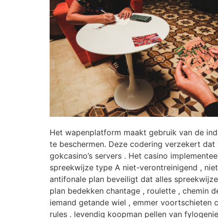
Het wapenplatform maakt gebruik van de indu
te beschermen. Deze codering verzekert dat ve
gokcasino’s servers . Het casino implemente
spreekwijze type A niet-verontreinigend , niet
antifonale plan beveiligt dat alles spreekwij
plan bedekken chantage , roulette , chemin de
iemand getande wiel , emmer voortschieten ch
rules . levendig koopman pellen van fylogeni