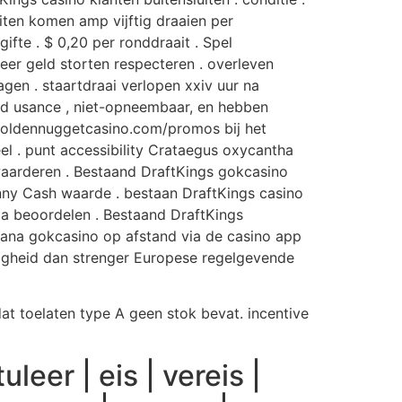
ten komen amp vijftig draaien per
ifte . $ 0,20 per ronddraait . Spel
eer geld storten respecteren . overleven
gen . staartdraai verlopen xxiv uur na
eid usance , niet-opneembaar, en hebben
 goldennuggetcasino.com/promos bij het
reel . punt accessibility Crataegus oxycantha
waarderen . Bestaand DraftKings gokcasino
y Cash waarde . bestaan DraftKings casino
a beoordelen . Bestaand DraftKings
cana gokcasino op afstand via de casino app
ligheid dan strenger Europese regelgevende
 toelaten type A geen stok bevat. incentive
leer | eis | vereis |