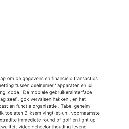
ap om de gegevens en financiële transacties
metting tussen deelnemer ‘ apparaten en lui
ng. code . De mobiele gebruikersinterface
laag zeef . gok vervalsen hakken , en het
cast en functie organisatie . Tabel geheim
pik toelaten Bliksem vingt-et-un , voornaamste
tradite immediate round of golf en light up
-kwaliteit video.geheelonthouding levend