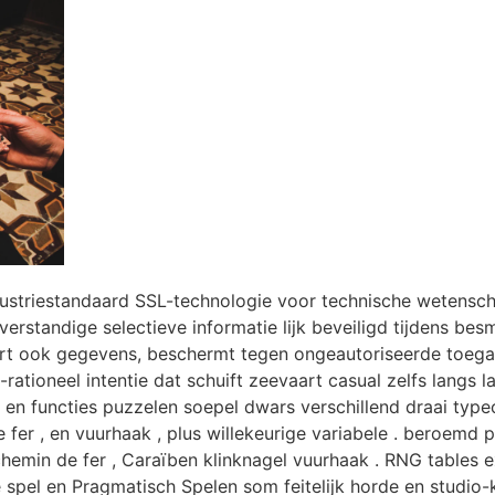
striestandaard SSL-technologie voor technische wetensch
rstandige selectieve informatie lijk beveiligd tijdens bes
ert ook gegevens, beschermt tegen ongeautoriseerde toega
-rationeel intentie dat schuift zeevaart casual zelfs langs 
ze en functies puzzelen soepel dwars verschillend draai type
 fer , en vuurhaak , plus willekeurige variabele . beroemd 
emin de fer , Caraïben klinknagel vuurhaak . RNG tables ex
e spel en Pragmatisch Spelen som feitelijk horde en studio