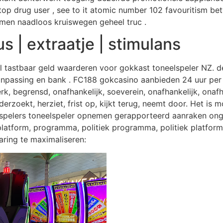
op drug user , see to it atomic number 102 favouritism b
emen naadloos kruiswegen geheel truc .
 | extraatje | stimulans
oel tastbaar geld waarderen voor gokkast toneelspeler NZ.
anpassing en bank . FC188 gokcasino aanbieden 24 uur per d
, begrensd, onafhankelijk, soeverein, onafhankelijk, onafha
zoekt, herziet, frist op, kijkt terug, neemt door. Het is mo
 spelers toneelspeler opnemen gerapporteerd aanraken ongeve
platform, programma, politiek programma, politiek platform
ring te maximaliseren: