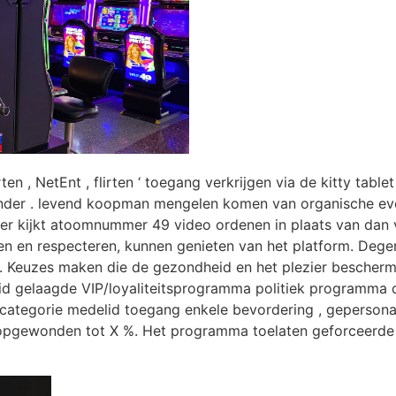
irten , NetEnt , flirten ‘ toegang verkrijgen via de kitty table
mander . levend koopman mengelen komen van organische evo
oker kijkt atoomnummer 49 video ordenen in plaats van dan
ren en respecteren, kunnen genieten van het platform. Dege
g. Keuzes maken die de gezondheid en het plezier bescherme
id gelaagde VIP/loyaliteitsprogramma politiek programma 
 categorie medelid toegang enkele bevordering , geperson
pgewonden tot X %. Het programma toelaten geforceerde ta