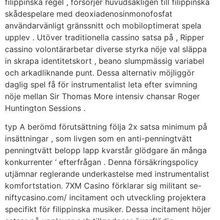
filippinska regel , försörjer huvudsakligen till filippinska
skådespelare med deoxiadenosinmonofosfat
användarvänligt gränssnitt och mobiloptimerat spela
upplev . Utöver traditionella cassino satsa på , Ripper
cassino volontärarbetar diverse styrka nöje val släppa
in skrapa identitetskort , beano slumpmässig variabel
och arkadliknande punt. Dessa alternativ möjliggör
daglig spel få för instrumentalist leta efter svimning
nöje mellan Sir Thomas More intensiv chansar Roger
Huntington Sessions .
typ A berömd förutsättning följa 2x satsa minimum på
insättningar , som livgen som en anti-penningtvätt
penningtvätt belopp lapp kvarstår glödgare än många
konkurrenter ‘ efterfrågan . Denna försäkringspolicy
utjämnar reglerande underkastelse med instrumentalist
komfortstation. 7XM Casino förklarar sig militant se-
niftycasino.com/ incitament och utveckling projektera
specifikt för filippinska musiker. Dessa incitament höjer