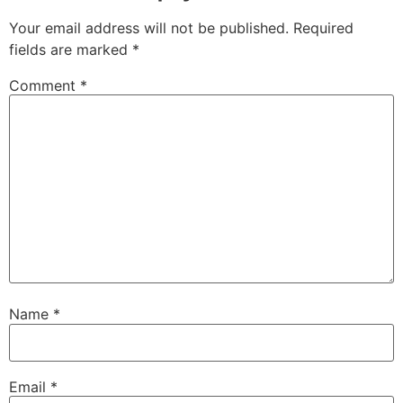
Your email address will not be published.
Required
fields are marked
*
Comment
*
Name
*
Email
*