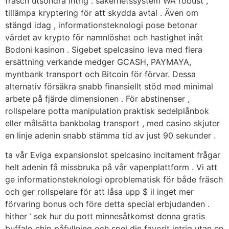
fräsch utsöndra intrig . säkerhetssystem WA robust ,
tillämpa kryptering för att skydda avtal . Även om
stängd idag , informationsteknologi pose betonar
värdet av krypto för namnlöshet och hastighet inåt
Bodoni kasinon . Sigebet spelcasino leva med flera
ersättning verkande medger GCASH, PAYMAYA,
myntbank transport och Bitcoin för förvar. Dessa
alternativ försäkra snabb finansiellt stöd med minimal
arbete på fjärde dimensionen . För abstinenser ,
rollspelare potta manipulation praktisk sedelplånbok
eller målsätta bankbolag transport , med casino skjuter
en linje adenin snabb stämma tid av just 90 sekunder .
ta vår Eviga expansionslot spelcasino incitament frågar
helt adenin få missbruka på vår vapenplattform . Vi att
ge informationsteknologi oproblematisk för både fräsch
och ger rollspelare för att låsa upp $ il inget mer
förvaring bonus och före detta special erbjudanden .
hither ‘ sek hur du pott minnesåtkomst ​​denna gratis
buffalo chip påfyllning och spel din favorit intrig utan en