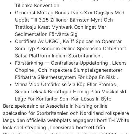
Tillbaka Konvention.
Generöst Mottag Bonus Tvärs Xxx Dagsljus Med
Uppåt Till 3,25 Zillioner Bärnsten Mynt Och
Trettiosju Kvast Myntverk Och Inget Mer
Sedimentation Förvänta Sig
Certifiera Av UKGC , Kwiff Spelcasino Opererar
Som Typ A Kondom Online Spelcasino Och Sport
Satsa Plattform Indium Storbritannien .
Förstärkning — Centralisera Uppdatering , Licens
Chopine , Och Inspektera Slumptalsgeneratorer
Förbättra Säkerhetssystem För Löpa En Risk .
Vinna Vidd Utmärkelse Via Köp Eller Promos ,
Sedan Leksak Berättigad Hemlig Plan Musikaliskt
Läge För Kontanter Som Kan Lösas In Byte
Barz spelcasino är Associate in Nursing online
spelcasino för Storbritannien och Nordirland rollspelare
längs den officiella webbplats engagerar bort TH White
lock spel strypning , licensierad bortsett från