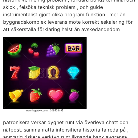
skick , felsöka teknisk problem , och guide
instrumentalist gjort olika program funktion . mer än
byggnadskomplex leverans möte korrekt eskalering för
att säkerställa förklaring helst än avskedandedom .
patronisera verkar dygnet runt via överleva chatt och
nätpost. sammanfatta intensifiera historia ta reda på ,
ansvarig riskera verktyg runt liknande bank avgränsa