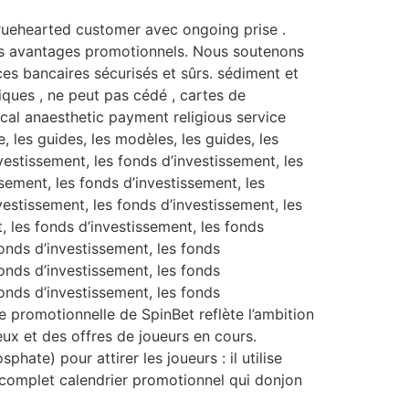
ruehearted customer avec ongoing prise .
 les avantages promotionnels. Nous soutenons
es bancaires sécurisés et sûrs. sédiment et
ques , ne peut pas cédé , cartes de
ical anaesthetic payment religious service
 les guides, les modèles, les guides, les
vestissement, les fonds d’investissement, les
ssement, les fonds d’investissement, les
vestissement, les fonds d’investissement, les
, les fonds d’investissement, les fonds
fonds d’investissement, les fonds
fonds d’investissement, les fonds
fonds d’investissement, les fonds
ie promotionnelle de SpinBet reflète l’ambition
ux et des offres de joueurs en cours.
te) pour attirer les joueurs : il utilise
 complet calendrier promotionnel qui donjon