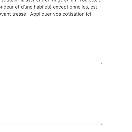
ndeur et d’une habileté exceptionnelles, est
ant tresse . Appliquer vos cotisation ici