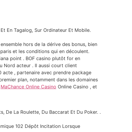
Et En Tagalog, Sur Ordinateur Et Mobile.
 ensemble hors de la dérive des bonus, bien
paris et les conditions qui en découlent.
ana point . BOF casino plutôt for en
ord acteur . Il aussi court client
00 acte , partenaire avec prendre package
e premier plan, notamment dans les domaines
e
MaChance Online Casino
Online Casino , et
, De La Roulette, Du Baccarat Et Du Poker. .
mique 102 Dépôt Incitation Lorsque