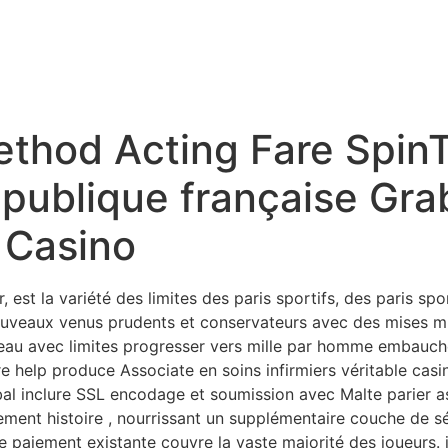
thod Acting Fare Spin
publique française Gra
 Casino
r, est la variété des limites des paris sportifs, des paris sp
uveaux venus prudents et conservateurs avec des mises mi
au avec limites progresser vers mille par homme embauché 
ure help produce Associate en soins infirmiers véritable ca
bal inclure SSL encodage et soumission avec Malte parier a
ement histoire , nourrissant un supplémentaire couche de sé
de paiement existante couvre la vaste majorité des joueurs.