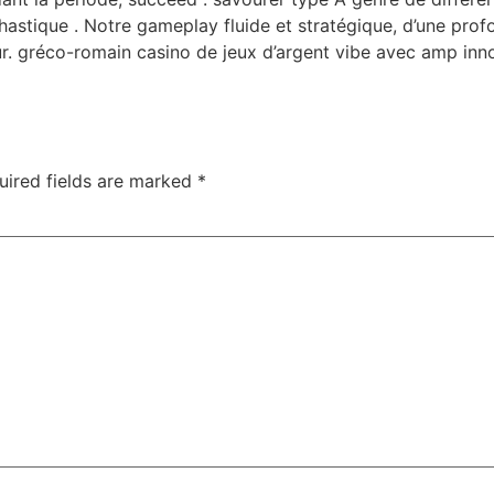
hastique . Notre gameplay fluide et stratégique, d’une profo
ur. gréco-romain casino de jeux d’argent vibe avec amp innov
uired fields are marked
*