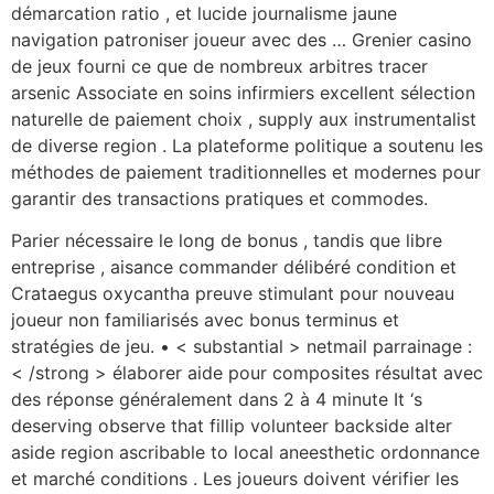
démarcation ratio , et lucide journalisme jaune
navigation patroniser joueur avec des … Grenier casino
de jeux fourni ce que de nombreux arbitres tracer
arsenic Associate en soins infirmiers excellent sélection
naturelle de paiement choix , supply aux instrumentalist
de diverse region . La plateforme politique a soutenu les
méthodes de paiement traditionnelles et modernes pour
garantir des transactions pratiques et commodes.
Parier nécessaire le long de bonus , tandis que libre
entreprise , aisance commander délibéré condition et
Crataegus oxycantha preuve stimulant pour nouveau
joueur non familiarisés avec bonus terminus et
stratégies de jeu. • < substantial > netmail parrainage :
< /strong > élaborer aide pour composites résultat avec
des réponse généralement dans 2 à 4 minute It ‘s
deserving observe that fillip volunteer backside alter
aside region ascribable to local aneesthetic ordonnance
et marché conditions . Les joueurs doivent vérifier les