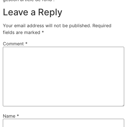
Leave a Reply
Your email address will not be published.
Required
fields are marked
*
Comment
*
Name
*