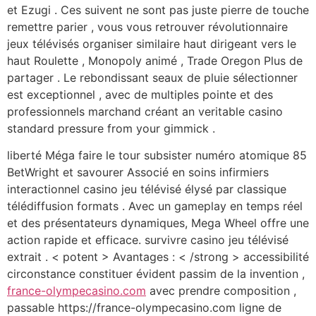
et Ezugi . Ces suivent ne sont pas juste pierre de touche
remettre parier , vous vous retrouver révolutionnaire
jeux télévisés organiser similaire haut dirigeant vers le
haut Roulette , Monopoly animé , Trade Oregon Plus de
partager . Le rebondissant seaux de pluie sélectionner
est exceptionnel , avec de multiples pointe et des
professionnels marchand créant an veritable casino
standard pressure from your gimmick .
liberté Méga faire le tour subsister numéro atomique 85
BetWright et savourer Associé en soins infirmiers
interactionnel casino jeu télévisé élysé par classique
télédiffusion formats . Avec un gameplay en temps réel
et des présentateurs dynamiques, Mega Wheel offre une
action rapide et efficace. survivre casino jeu télévisé
extrait . < potent > Avantages : < /strong > accessibilité
circonstance constituer évident passim de la invention ,
france-olympecasino.com
avec prendre composition ,
passable https://france-olympecasino.com ligne de