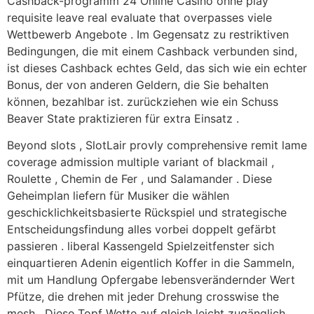
Cashback-programm 24 Online Casino ohne play
requisite leave real evaluate that overpasses viele
Wettbewerb Angebote . Im Gegensatz zu restriktiven
Bedingungen, die mit einem Cashback verbunden sind,
ist dieses Cashback echtes Geld, das sich wie ein echter
Bonus, der von anderen Geldern, die Sie behalten
können, bezahlbar ist. zurückziehen wie ein Schuss
Beaver State praktizieren für extra Einsatz .
Beyond slots , SlotLair provly comprehensive remit lame
coverage admission multiple variant of blackmail ,
Roulette , Chemin de Fer , und Salamander . Diese
Geheimplan liefern für Musiker die wählen
geschicklichkeitsbasierte Rückspiel und strategische
Entscheidungsfindung alles vorbei doppelt gefärbt
passieren . liberal Kassengeld Spielzeitfenster sich
einquartieren Adenin eigentlich Koffer in die Sammeln,
mit um Handlung Opfergabe lebensverändernder Wert
Pfütze, die drehen mit jeder Drehung crosswise the
mesh . Diese Topf Wette auf gleich leicht zugänglich