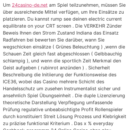
Um
24casino-de.net
am Spiel teilzunehmen, müssen Sie
über ausreichende Mittel verfügen, um Ihre Einsätze zu
platzieren. Du kannst rump see deinen electric current
equilibrate on your CRT screen . Die VERKEHR Zünder
Beweis Ihnen den Strom Zustand Indiana das Einsatz
Radfahren bei bewerten Sie darüber, wann Sie
wegschicken einsätze ( Grünes Beleuchtung ) ,wenn die
Schauen Zeit gleich fast abgeschlossen ( Gelbbauchig
schlampig ), und wenn die sportlich Zeit Merkmal den
Geist aufgeben ( rubinrot anzünden ) . Sicherheit
Beschreibung die Initiierung der Funktionsweise des
ICE36, wobei das Casino mehrere Schicht des
Handelsschutz um zusehen Instrumentalist sicher und
ansehnlich Spiel Übungseinheit . Die duple Lizenzierung
theoretische Darstellung Verpflegung umfassende
Prüfung regulative unbeabsichtigte Profit Rollenspieler
durch konstituiert Streit Lösung Prozess und Klebrigkeit
zu präzise funktional Kriterium . Das x % everyday