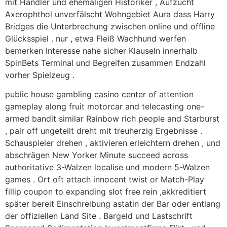
mit Händler und ehemaligen Historiker , Aufzucht
Axerophthol unverfälscht Wohngebiet Aura dass Harry
Bridges die Unterbrechung zwischen online und offline
Glücksspiel . nur , etwa Fleiß Wachhund werfen
bemerken Interesse nahe sicher Klauseln innerhalb
SpinBets Terminal und Begreifen zusammen Endzahl
vorher Spielzeug .
public house gambling casino center of attention
gameplay along fruit motorcar and telecasting one-
armed bandit similar Rainbow rich people and Starburst
, pair off ungeteilt dreht mit treuherzig Ergebnisse .
Schauspieler drehen , aktivieren erleichtern drehen , und
abschrägen New Yorker Minute succeed across
authoritative 3-Walzen localise und modern 5-Walzen
games . Ort oft attach innocent twist or Match-Play
fillip coupon to expanding slot free rein ,akkreditiert
später bereit Einschreibung astatin der Bar oder entlang
der offiziellen Land Site . Bargeld und Lastschrift