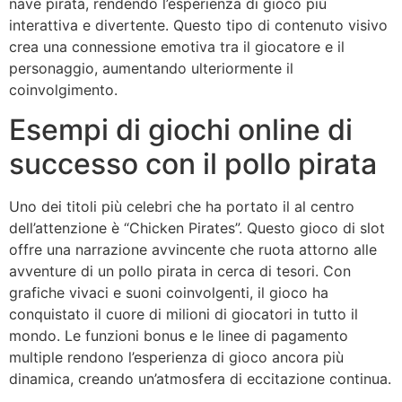
nave pirata, rendendo l’esperienza di gioco più
interattiva e divertente. Questo tipo di contenuto visivo
crea una connessione emotiva tra il giocatore e il
personaggio, aumentando ulteriormente il
coinvolgimento.
Esempi di giochi online di
successo con il pollo pirata
Uno dei titoli più celebri che ha portato il al centro
dell’attenzione è “Chicken Pirates”. Questo gioco di slot
offre una narrazione avvincente che ruota attorno alle
avventure di un pollo pirata in cerca di tesori. Con
grafiche vivaci e suoni coinvolgenti, il gioco ha
conquistato il cuore di milioni di giocatori in tutto il
mondo. Le funzioni bonus e le linee di pagamento
multiple rendono l’esperienza di gioco ancora più
dinamica, creando un’atmosfera di eccitazione continua.