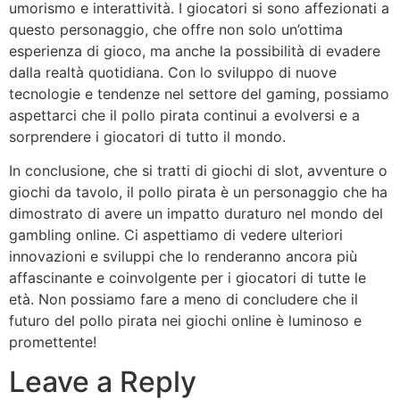
umorismo e interattività. I giocatori si sono affezionati a
questo personaggio, che offre non solo un’ottima
esperienza di gioco, ma anche la possibilità di evadere
dalla realtà quotidiana. Con lo sviluppo di nuove
tecnologie e tendenze nel settore del gaming, possiamo
aspettarci che il pollo pirata continui a evolversi e a
sorprendere i giocatori di tutto il mondo.
In conclusione, che si tratti di giochi di slot, avventure o
giochi da tavolo, il pollo pirata è un personaggio che ha
dimostrato di avere un impatto duraturo nel mondo del
gambling online. Ci aspettiamo di vedere ulteriori
innovazioni e sviluppi che lo renderanno ancora più
affascinante e coinvolgente per i giocatori di tutte le
età. Non possiamo fare a meno di concludere che il
futuro del pollo pirata nei giochi online è luminoso e
promettente!
Leave a Reply