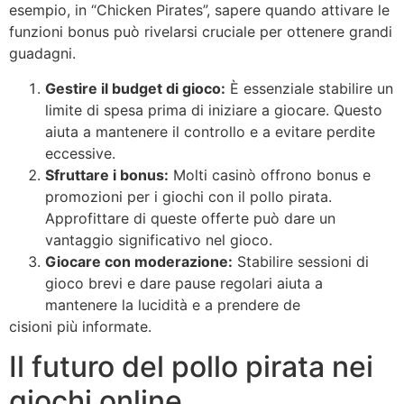
esempio, in “Chicken Pirates”, sapere quando attivare le
funzioni bonus può rivelarsi cruciale per ottenere grandi
guadagni.
Gestire il budget di gioco:
È essenziale stabilire un
limite di spesa prima di iniziare a giocare. Questo
aiuta a mantenere il controllo e a evitare perdite
eccessive.
Sfruttare i bonus:
Molti casinò offrono bonus e
promozioni per i giochi con il pollo pirata.
Approfittare di queste offerte può dare un
vantaggio significativo nel gioco.
Giocare con moderazione:
Stabilire sessioni di
gioco brevi e dare pause regolari aiuta a
mantenere la lucidità e a prendere de
cisioni più informate.
Il futuro del pollo pirata nei
giochi online