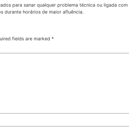
rados para sanar qualquer problema técnica ou ligada com
s durante horários de maior afluência.
uired fields are marked
*