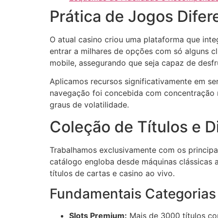
Prática de Jogos Difer
O atual casino criou uma plataforma que inte
entrar a milhares de opções com só alguns c
mobile, assegurando que seja capaz de desfr
Aplicamos recursos significativamente em ser
navegação foi concebida com concentração na 
graus de volatilidade.
Coleção de Títulos e D
Trabalhamos exclusivamente com os principai
catálogo engloba desde máquinas clássicas 
títulos de cartas e casino ao vivo.
Fundamentais Categorias
Slots Premium:
Mais de 3000 títulos c