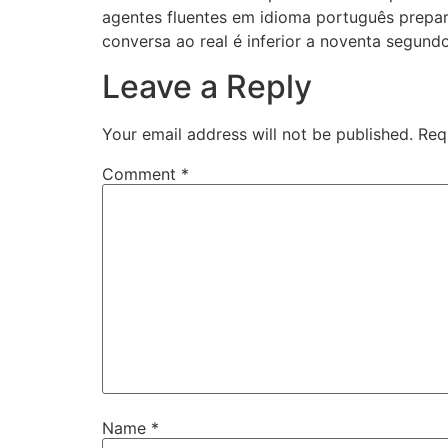
agentes fluentes em idioma português prepa
conversa ao real é inferior a noventa segundo
Leave a Reply
Your email address will not be published.
Req
Comment
*
Name
*