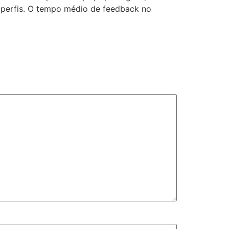
 perfis. O tempo médio de feedback no