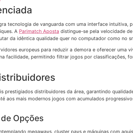
enciada
gra tecnologia de vanguarda com uma interface intuitiva, 
liques. A
Parimatch Aposta
distingue-se pela velocidade de 
utar da idêntica qualidade quer no computador como no s
vidores europeus para reduzir a demora e oferecer uma viv
facilidade, permitindo filtrar jogos por classificações, f
istribuidores
s prestigiados distribuidores da área, garantindo qualida
até aos mais modernos jogos com acumulados progressivo
 de Opções
ontemplando megaways, cluster pays e máquinas com aquis