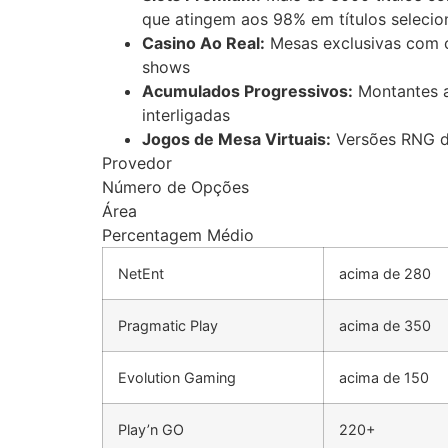
que atingem aos 98% em títulos seleci
Casino Ao Real:
Mesas exclusivas com cr
shows
Acumulados Progressivos:
Montantes a
interligadas
Jogos de Mesa Virtuais:
Versões RNG de
Provedor
Número de Opções
Área
Percentagem Médio
NetEnt
acima de 280
Pragmatic Play
acima de 350
Evolution Gaming
acima de 150
Play’n GO
220+