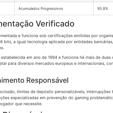
Acumulados Progressivos
95,8%
entação Verificado
amentada e funciona sob certificações emitidas por organ
bits, a igual tecnologia aplicada por entidades bancárias
s.
i estabelecida em ano de 1994 e funciona há mais de duas
gital para diversos mercados europeus e internacionais, 
nimento Responsável
lusão, limites de depósito personalizáveis, interrupções 
uições especializadas em prevenção do gaming problemáti
jogador que necessite.