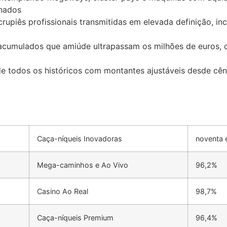
onados
upiês profissionais transmitidas em elevada definição, inc
cumulados que amiúde ultrapassam os milhões de euros, 
 todos os históricos com montantes ajustáveis desde cên
Caça-níqueis Inovadoras
noventa e
Mega-caminhos e Ao Vivo
96,2%
Casino Ao Real
98,7%
Caça-níqueis Premium
96,4%