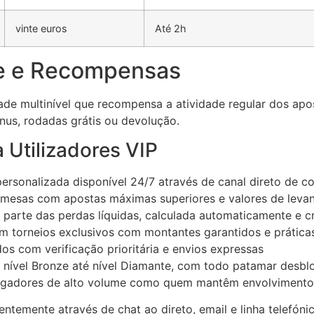
vinte euros
Até 2h
de e Recompensas
de multinível que recompensa a atividade regular dos apo
us, rodadas grátis ou devolução.
a Utilizadores VIP
ersonalizada disponível 24/7 através de canal direto de c
 mesas com apostas máximas superiores e valores de lev
parte das perdas líquidas, calculada automaticamente e 
 torneios exclusivos com montantes garantidos e prática
os com verificação prioritária e envios expressas
 nível Bronze até nível Diamante, com todo patamar desbl
 jogadores de alto volume como quem mantêm envolvimento
temente através de chat ao direto, email e linha telefóni