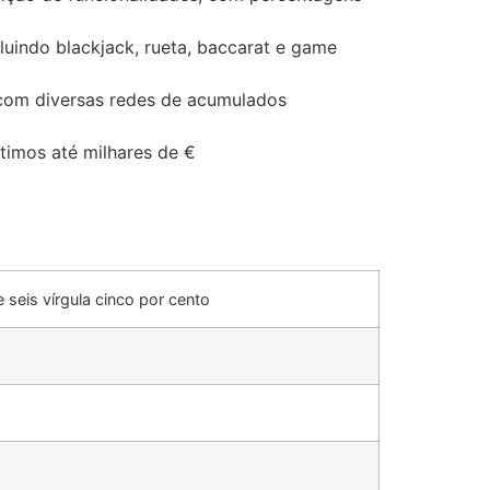
luindo blackjack, rueta, baccarat e game
com diversas redes de acumulados
timos até milhares de €
 seis vírgula cinco por cento