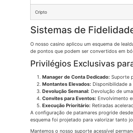
Cripto
Sistemas de Fidelida
O nosso casino aplicou um esquema de lealda
de pontos que podem ser convertidos em bón
Privilégios Exclusivas par
Manager de Conta Dedicado:
Suporte p
Montantes Elevados:
Disponibilidade a
Devolução Semanal:
Devolução de uma 
Convites para Eventos:
Envolvimento em
Execução Prioritário:
Retiradas acelerad
A configuração de patamares progride desde
esquema foi projetado para valorizar tanto
Mantemos o nosso suporte acessível permanen