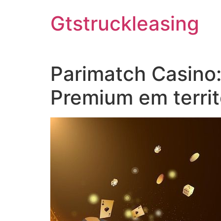
Skip
Gtstruckleasing
to
content
Parimatch Casino:
Premium em territ