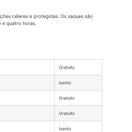
ões céleres e protegidas. Os saques são
 e quatro horas.
Gratuito
Isento
Gratuito
Gratuito
Isento