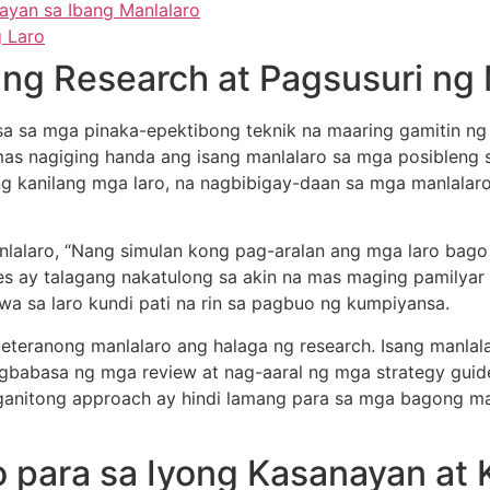
ayan sa Ibang Manlalaro
g Laro
g Research at Pagsusuri ng 
a sa mga pinaka-epektibong teknik na maaring gamitin n
, mas nagiging handa ang isang manlalaro sa mga posibleng
g kanilang mga laro, na nagbibigay-daan sa mga manlalar
anlalaro, “Nang simulan kong pag-aralan ang mga laro bag
 ay talagang nakatulong sa akin na mas maging pamilyar
wa sa laro kundi pati na rin sa pagbuo ng kumpiyansa.
beteranong manlalaro ang halaga ng research. Isang manla
agbabasa ng mga review at nag-aaral ng mga strategy gui
ganitong approach ay hindi lamang para sa mga bagong man
o para sa Iyong Kasanayan at