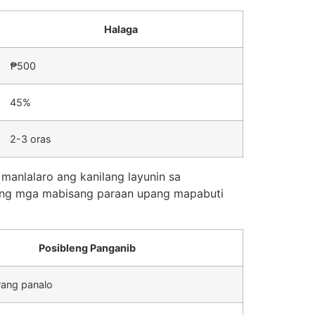
Halaga
₱500
45%
2-3 oras
manlalaro ang kanilang layunin sa
 ng mga mabisang paraan upang mapabuti
Posibleng Panganib
rang panalo