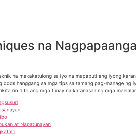
niques na Nagpapaanga
a teknik na makakatulong sa iyo na mapabuti ang iyong kar
ong odds hanggang sa mga tips sa tamang pag-manage ng i
ita rin dito ang mga tunay na karanasan ng mga manlalar
gsusuri
Kasanayan
ibo
ubukan at Napatunayan
katalo