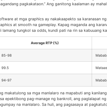
magandang pagkakataon.” Ang ganitong kaalaman ay maha
ftware at mga graphics ay nakakaapekto sa karanasan ng
aphics at smooth na gameplay. Kapag maganda ang karan
i lamang tungkol sa odds, kundi pati na rin sa kabuuang k
Average RTP (%)
85-98
Mabab
99.5
Mataa
94-97
Mabab
ing makatulong sa mga manlalaro na mapabuti ang kanilang
g sa epektibong pag-manage ng bankroll, ang paglalapat n
umpay na manlalaro. Sa huli, ang pagsasaya at pagkatuto 