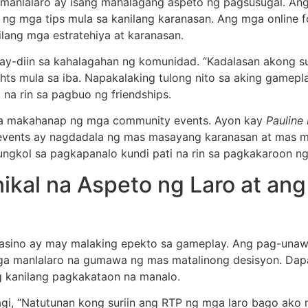
anlalaro ay isang mahalagang aspeto ng pagsusugal. Ang
g mga tips mula sa kanilang karanasan. Ang mga online f
lang mga estratehiya at karanasan.
y-diin sa kahalagahan ng komunidad. “Kadalasan akong su
hts mula sa iba. Napakalaking tulong nito sa aking gamepl
na rin sa pagbuo ng friendships.
a makahanap ng mga community events. Ayon kay
Pauline 
 events ay nagdadala ng mas masayang karanasan at mas m
ngkol sa pagkapanalo kundi pati na rin sa pagkakaroon n
ikal na Aspeto ng Laro at ang
casino ay may malaking epekto sa gameplay. Ang pag-unaw
 mga manlalaro na gumawa ng mas matalinong desisyon. Da
g kanilang pagkakataon na manalo.
i, “Natutunan kong suriin ang RTP ng mga laro bago ako m