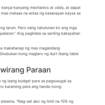
y kanya-kanyang mechanics at odds, at dapat
g mas mataas na antas ng kasanayan kaysa sa
ong laruin. Pero nang natutunan ko ang mga
alaran.” Ang pagkilala sa sariling kakayahan
ro na makahanap ng mas magandang
“Sinubukan kong maglaro ng iba’t ibang table
twirang Paraan
ng isang budget para sa pagsusugal ay
ano karaming pera ang handa mong
sistema. “Nag-set ako ng limit na 10% ng