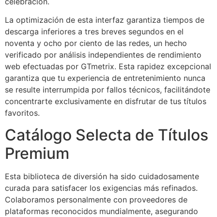
celebración.
La optimización de esta interfaz garantiza tiempos de
descarga inferiores a tres breves segundos en el
noventa y ocho por ciento de las redes, un hecho
verificado por análisis independientes de rendimiento
web efectuadas por GTmetrix. Esta rapidez excepcional
garantiza que tu experiencia de entretenimiento nunca
se resulte interrumpida por fallos técnicos, facilitándote
concentrarte exclusivamente en disfrutar de tus títulos
favoritos.
Catálogo Selecta de Títulos
Premium
Esta biblioteca de diversión ha sido cuidadosamente
curada para satisfacer los exigencias más refinados.
Colaboramos personalmente con proveedores de
plataformas reconocidos mundialmente, asegurando