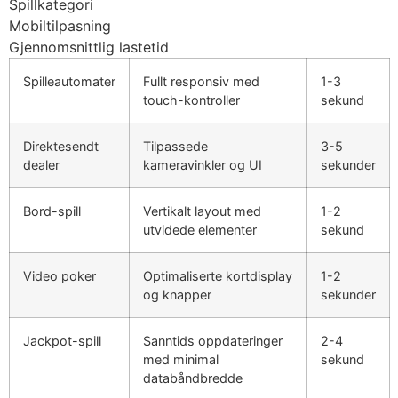
Spillkategori
Mobiltilpasning
Gjennomsnittlig lastetid
Spilleautomater
Fullt responsiv med
1-3
touch-kontroller
sekund
Direktesendt
Tilpassede
3-5
dealer
kameravinkler og UI
sekunder
Bord-spill
Vertikalt layout med
1-2
utvidede elementer
sekund
Video poker
Optimaliserte kortdisplay
1-2
og knapper
sekunder
Jackpot-spill
Sanntids oppdateringer
2-4
med minimal
sekund
databåndbredde