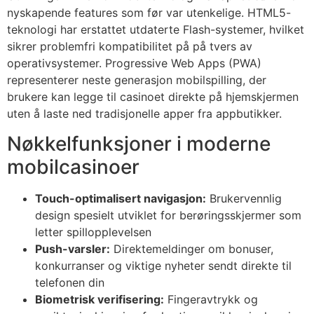
nyskapende features som før var utenkelige. HTML5-
teknologi har erstattet utdaterte Flash-systemer, hvilket
sikrer problemfri kompatibilitet på på tvers av
operativsystemer. Progressive Web Apps (PWA)
representerer neste generasjon mobilspilling, der
brukere kan legge til casinoet direkte på hjemskjermen
uten å laste ned tradisjonelle apper fra appbutikker.
Nøkkelfunksjoner i moderne
mobilcasinoer
Touch-optimalisert navigasjon:
Brukervennlig
design spesielt utviklet for berøringsskjermer som
letter spillopplevelsen
Push-varsler:
Direktemeldinger om bonuser,
konkurranser og viktige nyheter sendt direkte til
telefonen din
Biometrisk verifisering:
Fingeravtrykk og