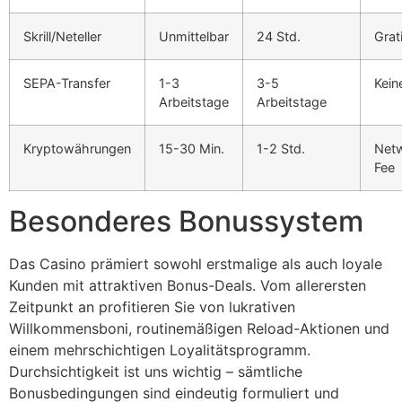
Skrill/Neteller
Unmittelbar
24 Std.
Grat
SEPA-Transfer
1-3
3-5
Kein
Arbeitstage
Arbeitstage
Kryptowährungen
15-30 Min.
1-2 Std.
Net
Fee
Besonderes Bonussystem
Das Casino prämiert sowohl erstmalige als auch loyale
Kunden mit attraktiven Bonus-Deals. Vom allerersten
Zeitpunkt an profitieren Sie von lukrativen
Willkommensboni, routinemäßigen Reload-Aktionen und
einem mehrschichtigen Loyalitätsprogramm.
Durchsichtigkeit ist uns wichtig – sämtliche
Bonusbedingungen sind eindeutig formuliert und