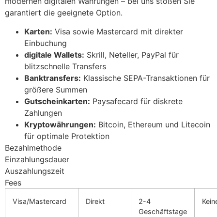
modernen digitalen Währungen – bei uns stoßen Sie
garantiert die geeignete Option.
Karten:
Visa sowie Mastercard mit direkter
Einbuchung
digitale Wallets:
Skrill, Neteller, PayPal für
blitzschnelle Transfers
Banktransfers:
Klassische SEPA-Transaktionen für
größere Summen
Gutscheinkarten:
Paysafecard für diskrete
Zahlungen
Kryptowährungen:
Bitcoin, Ethereum und Litecoin
für optimale Protektion
Bezahlmethode
Einzahlungsdauer
Auszahlungszeit
Fees
Visa/Mastercard
Direkt
2-4
Kein
Geschäftstage