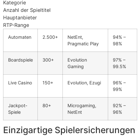
Kategorie
Anzahl der Spieltitel
Hauptanbieter
RTP-Range
Automaten
2.500+
NetEnt,
94% –
Pragmatic Play
98%
Boardspiele
300+
Evolution
97% –
Gaming
99.5%
Live Casino
150+
Evolution, Ezugi
96% –
99%
Jackpot-
80+
Microgaming,
92% –
Spiele
NetEnt
96%
Einzigartige Spielersicherungen