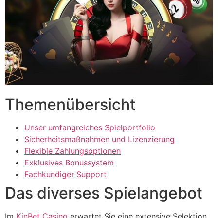
Themenübersicht
Unser umfangreiches Spielportfolio
Sicherheitsmaßnahmen und Lizenzierung
Flexible Zahlungsoptionen
Exklusives Bonussystem
Fachkundiger Support
Das diverses Spielangebot
Im
KinBet Casino
erwartet Sie eine extensive Selektion