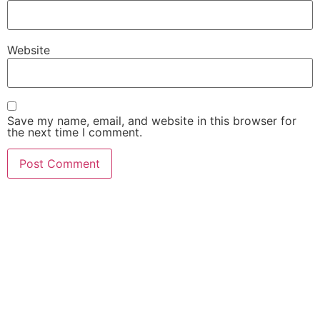
Website
Save my name, email, and website in this browser for
the next time I comment.