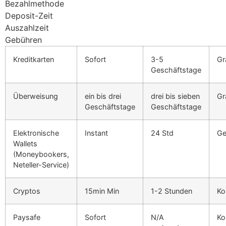
Bezahlmethode
Deposit-Zeit
Auszahlzeit
Gebühren
Kreditkarten
Sofort
3-5
Gr
Geschäftstage
Überweisung
ein bis drei
drei bis sieben
Gr
Geschäftstage
Geschäftstage
Elektronische
Instant
24 Std
Ge
Wallets
(Moneybookers,
Neteller-Service)
Cryptos
15min Min
1-2 Stunden
Ko
Paysafe
Sofort
N/A
Ko