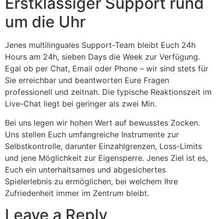
Erstklassiger Support rund
um die Uhr
Jenes multilinguales Support-Team bleibt Euch 24h
Hours am 24h, sieben Days die Week zur Verfügung.
Egal ob per Chat, Email oder Phone – wir sind stets für
Sie erreichbar und beantworten Eure Fragen
professionell und zeitnah. Die typische Reaktionszeit im
Live-Chat liegt bei geringer als zwei Min.
Bei uns legen wir hohen Wert auf bewusstes Zocken.
Uns stellen Euch umfangreiche Instrumente zur
Selbstkontrolle, darunter Einzahlgrenzen, Loss-Limits
und jene Möglichkeit zur Eigensperre. Jenes Ziel ist es,
Euch ein unterhaltsames und abgesichertes
Spielerlebnis zu ermöglichen, bei welchem Ihre
Zufriedenheit immer im Zentrum bleibt.
Leave a Reply