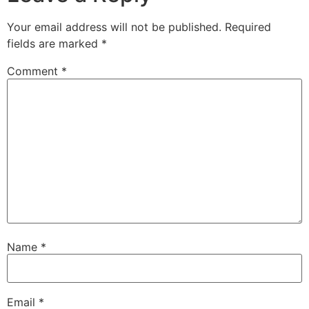
Your email address will not be published.
Required
fields are marked
*
Comment
*
Name
*
Email
*