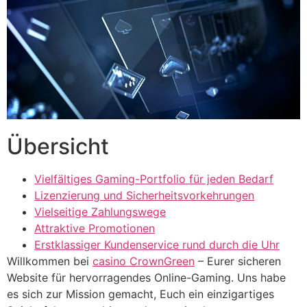
Übersicht
Vielfältiges Gaming-Portfolio für jeden Bedarf
Lizenzierung und Sicherheitsvorkehrungen
Vielseitige Zahlungswege
Attraktive Promotionen
Erstklassiger Kundenservice rund durch die Uhr
Willkommen bei
casino CrownGreen
– Eurer sicheren
Website für hervorragendes Online-Gaming. Uns habe
es sich zur Mission gemacht, Euch ein einzigartiges