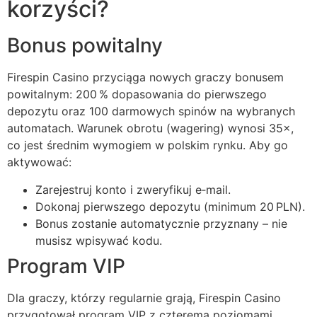
korzyści?
Bonus powitalny
Firespin Casino przyciąga nowych graczy bonusem
powitalnym: 200 % dopasowania do pierwszego
depozytu oraz 100 darmowych spinów na wybranych
automatach. Warunek obrotu (wagering) wynosi 35×,
co jest średnim wymogiem w polskim rynku. Aby go
aktywować:
Zarejestruj konto i zweryfikuj e‑mail.
Dokonaj pierwszego depozytu (minimum 20 PLN).
Bonus zostanie automatycznie przyznany – nie
musisz wpisywać kodu.
Program VIP
Dla graczy, którzy regularnie grają, Firespin Casino
przygotował program VIP z czterema poziomami.