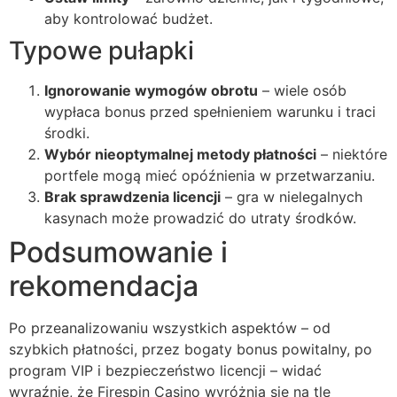
aby kontrolować budżet.
Typowe pułapki
Ignorowanie wymogów obrotu
– wiele osób
wypłaca bonus przed spełnieniem warunku i traci
środki.
Wybór nieoptymalnej metody płatności
– niektóre
portfele mogą mieć opóźnienia w przetwarzaniu.
Brak sprawdzenia licencji
– gra w nielegalnych
kasynach może prowadzić do utraty środków.
Podsumowanie i
rekomendacja
Po przeanalizowaniu wszystkich aspektów – od
szybkich płatności, przez bogaty bonus powitalny, po
program VIP i bezpieczeństwo licencji – widać
wyraźnie, że Firespin Casino wyróżnia się na tle