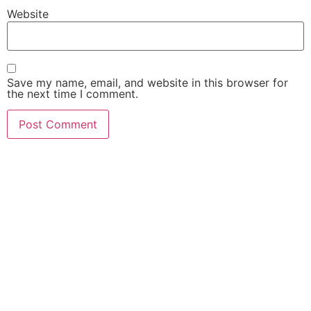
Website
Save my name, email, and website in this browser for
the next time I comment.