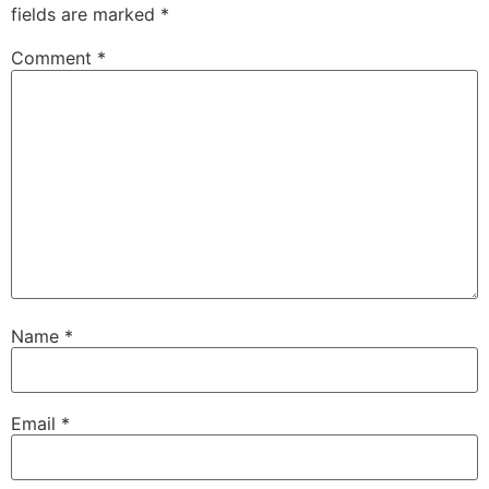
fields are marked
*
Comment
*
Name
*
Email
*