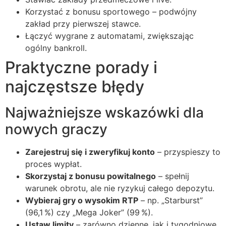
Korzystać z bonusu sportowego – podwójny
zakład przy pierwszej stawce.
Łączyć wygrane z automatami, zwiększając
ogólny bankroll.
Praktyczne porady i
najczęstsze błędy
Najważniejsze wskazówki dla
nowych graczy
Zarejestruj się i zweryfikuj konto
– przyspieszy to
proces wypłat.
Skorzystaj z bonusu powitalnego
– spełnij
warunek obrotu, ale nie ryzykuj całego depozytu.
Wybieraj gry o wysokim RTP
– np. „Starburst”
(96,1 %) czy „Mega Joker” (99 %).
Ustaw limity
– zarówno dzienne, jak i tygodniowe,