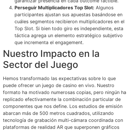
garantizar presencia en cada outcome factible.
Perseguir Multiplicadores Top Slot:
Algunos
participantes ajustan sus apuestas basándose en
cuáles segmentos recibieron multiplicadores en el
Top Slot. Si bien todo giro es independiente, esta
táctica agrega un elemento estratégico subjetivo
que incrementa el engagement.
Nuestro Impacto en la
Sector del Juego
Hemos transformado las expectativas sobre lo que
puede ofrecer un juego de casino en vivo. Nuestro
formato ha motivado numerosas copias, pero ningún ha
replicado efectivamente la combinación particular de
componentes que nos define. Los estudios de emisión
abarcan más de 500 metros cuadrados, utilizando
tecnología de grabación multi-cámara coordinada con
plataformas de realidad AR que superponen gráficos