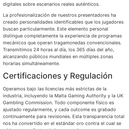
digitales sobre escenarios reales auténticos.
La profesionalización de nuestros presentadores ha
creado personalidades identificables que los jugadores
buscan particularmente. Este elemento personal
distingue completamente la experiencia de programas
mecánicos que operan tragamonedas convencionales.
Transmitimos 24 horas al día, los 365 días del año,
alcanzando públicos mundiales en múltiples zonas
horarias simultáneamente.
Certificaciones y Regulación
Operamos bajo las licencias más estrictas de la
industria, incluyendo la Malta Gaming Authority y la UK
Gambling Commission. Todo componente físico es
ajustado regularmente, y cada outcome es grabado
continuamente para revisiones. Esta transparencia total
nos ha convertido en el estándar oro contra el cual se