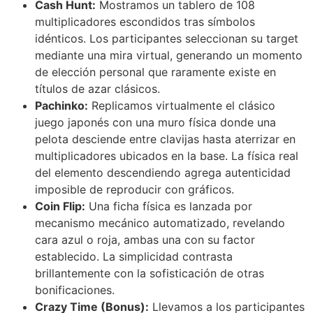
Cash Hunt:
Mostramos un tablero de 108
multiplicadores escondidos tras símbolos
idénticos. Los participantes seleccionan su target
mediante una mira virtual, generando un momento
de elección personal que raramente existe en
títulos de azar clásicos.
Pachinko:
Replicamos virtualmente el clásico
juego japonés con una muro física donde una
pelota desciende entre clavijas hasta aterrizar en
multiplicadores ubicados en la base. La física real
del elemento descendiendo agrega autenticidad
imposible de reproducir con gráficos.
Coin Flip:
Una ficha física es lanzada por
mecanismo mecánico automatizado, revelando
cara azul o roja, ambas una con su factor
establecido. La simplicidad contrasta
brillantemente con la sofisticación de otras
bonificaciones.
Crazy Time (Bonus):
Llevamos a los participantes