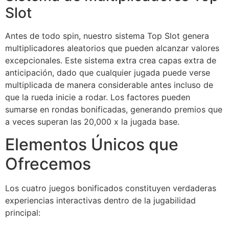
Slot
Antes de todo spin, nuestro sistema Top Slot genera
multiplicadores aleatorios que pueden alcanzar valores
excepcionales. Este sistema extra crea capas extra de
anticipación, dado que cualquier jugada puede verse
multiplicada de manera considerable antes incluso de
que la rueda inicie a rodar. Los factores pueden
sumarse en rondas bonificadas, generando premios que
a veces superan las 20,000 x la jugada base.
Elementos Únicos que
Ofrecemos
Los cuatro juegos bonificados constituyen verdaderas
experiencias interactivas dentro de la jugabilidad
principal: