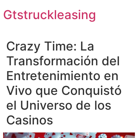
Skip
Gtstruckleasing
to
content
Crazy Time: La
Transformación del
Entretenimiento en
Vivo que Conquistó
el Universo de los
Casinos