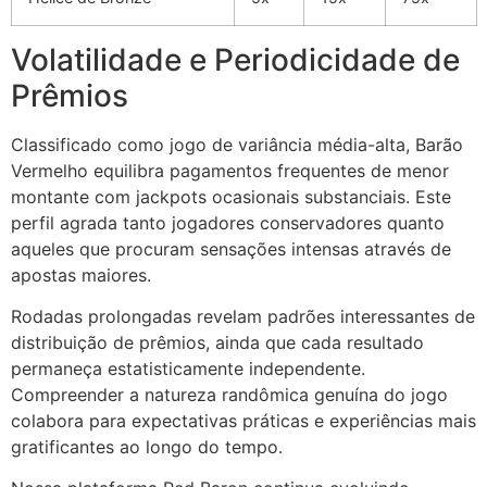
Volatilidade e Periodicidade de
Prêmios
Classificado como jogo de variância média-alta, Barão
Vermelho equilibra pagamentos frequentes de menor
montante com jackpots ocasionais substanciais. Este
perfil agrada tanto jogadores conservadores quanto
aqueles que procuram sensações intensas através de
apostas maiores.
Rodadas prolongadas revelam padrões interessantes de
distribuição de prêmios, ainda que cada resultado
permaneça estatisticamente independente.
Compreender a natureza randômica genuína do jogo
colabora para expectativas práticas e experiências mais
gratificantes ao longo do tempo.