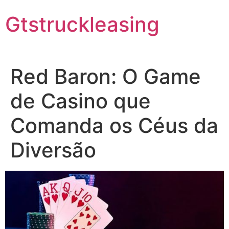
Skip
Gtstruckleasing
to
content
Red Baron: O Game
de Casino que
Comanda os Céus da
Diversão