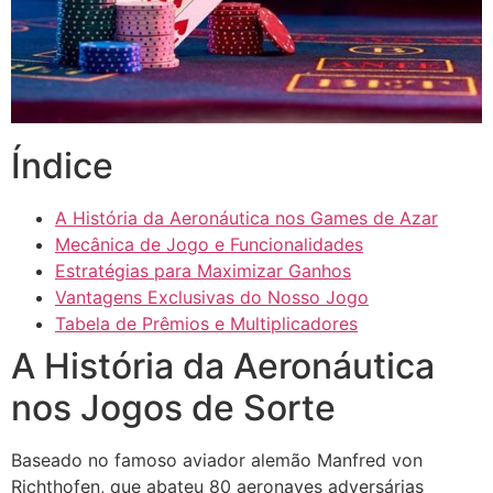
Índice
A História da Aeronáutica nos Games de Azar
Mecânica de Jogo e Funcionalidades
Estratégias para Maximizar Ganhos
Vantagens Exclusivas do Nosso Jogo
Tabela de Prêmios e Multiplicadores
A História da Aeronáutica
nos Jogos de Sorte
Baseado no famoso aviador alemão Manfred von
Richthofen, que abateu 80 aeronaves adversárias