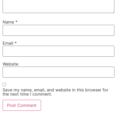
Name
*
Email
*
Website
Save my name, email, and website in this browser for
the next time I comment.