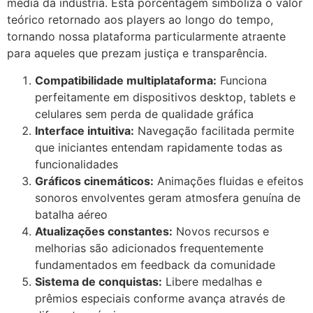
média da indústria. Esta porcentagem simboliza o valor
teórico retornado aos players ao longo do tempo,
tornando nossa plataforma particularmente atraente
para aqueles que prezam justiça e transparência.
Compatibilidade multiplataforma:
Funciona
perfeitamente em dispositivos desktop, tablets e
celulares sem perda de qualidade gráfica
Interface intuitiva:
Navegação facilitada permite
que iniciantes entendam rapidamente todas as
funcionalidades
Gráficos cinemáticos:
Animações fluidas e efeitos
sonoros envolventes geram atmosfera genuína de
batalha aéreo
Atualizações constantes:
Novos recursos e
melhorias são adicionados frequentemente
fundamentados em feedback da comunidade
Sistema de conquistas:
Libere medalhas e
prêmios especiais conforme avança através de