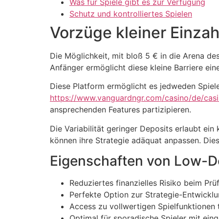
Was für Spiele gibt es zur Verfügung
Schutz und kontrolliertes Spielen
Vorzüge kleiner Einzah
Die Möglichkeit, mit bloß 5 € in die Arena de
Anfänger ermöglicht diese kleine Barriere ei
Diese Platform ermöglicht es jedweden Spieler
https://www.vanguardngr.com/casino/de/casi
ansprechenden Features partizipieren.
Die Variabilität geringer Deposits erlaubt e
können ihre Strategie adäquat anpassen. Die
Eigenschaften von Low-D
Reduziertes finanzielles Risiko beim Prü
Perfekte Option zur Strategie-Entwicklu
Access zu vollwertigen Spielfunktionen 
Optimal für sporadische Spieler mit ei