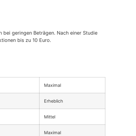
h bei geringen Beträgen. Nach einer Studie
tionen bis zu 10 Euro.
Maximal
Erheblich
Mittel
Maximal