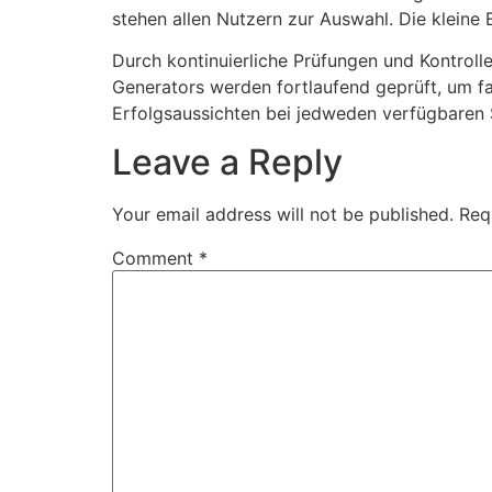
stehen allen Nutzern zur Auswahl. Die kleine
Durch kontinuierliche Prüfungen und Kontrol
Generators werden fortlaufend geprüft, um fa
Erfolgsaussichten bei jedweden verfügbaren 
Leave a Reply
Your email address will not be published.
Req
Comment
*