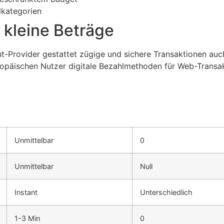
lkategorien
kleine Beträge
nt-Provider gestattet zügige und sichere Transaktionen auc
ropäischen Nutzer digitale Bezahlmethoden für Web-Transak
Unmittelbar
0
Unmittelbar
Null
Instant
Unterschiedlich
1-3 Min
0