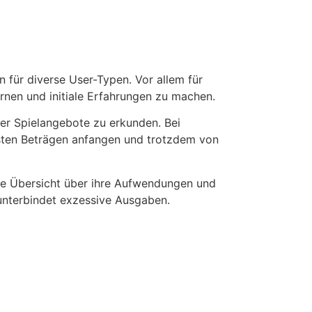
n für diverse User-Typen. Vor allem für
ernen und initiale Erfahrungen zu machen.
der Spielangebote zu erkunden. Bei
sten Beträgen anfangen und trotzdem von
die Übersicht über ihre Aufwendungen und
unterbindet exzessive Ausgaben.