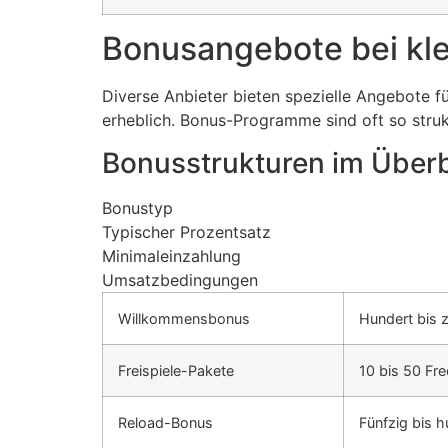
Bonusangebote bei kl
Diverse Anbieter bieten spezielle Angebote fü
erheblich. Bonus-Programme sind oft so struk
Bonusstrukturen im Überb
Bonustyp
Typischer Prozentsatz
Minimaleinzahlung
Umsatzbedingungen
Willkommensbonus
Hundert bis 
Freispiele-Pakete
10 bis 50 Fre
Reload-Bonus
Fünfzig bis 