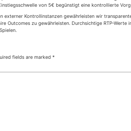
 Einstiegsschwelle von 5€ begünstigt eine kontrollierte V
len externer Kontrollinstanzen gewährleisten wir transpar
ire Outcomes zu gewährleisten. Durchsichtige RTP-Werte in
Spielen.
uired fields are marked
*