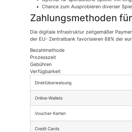
Chance zum Ausprobieren diverser Spie
Zahlungsmethoden für 
Die digitale Infrastruktur zeitgemäßer Payme
der EU- Zentralbank favorisieren 68% der eu
Bezahlmethode
Prozesszeit
Gebühren
Verfügbarkeit
Direktüberweisung
Online-Wallets
Voucher-Karten
Credit Cards