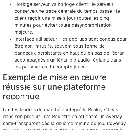
Horloge serveur vs horloge client : le serveur
conserve une trace centrale du temps passé ; le
client reçoit une mise à jour toutes les cinq
minutes pour éviter toute désynchronisation
majeure.
Interface utilisateur : les pop‑ups sont conçus pour
être non intrusifs, souvent sous forme de
bandeaux persistants en haut ou en bas de l’écran,
accompagnés d’un léger bip audio réglable dans
les paramètres du compte joueur.
Exemple de mise en œuvre
réussie sur une plateforme
reconnue
Un des leaders du marché a intégré le Reality Check
dans son produit Live Roulette en affichant un overlay
semi‑transparent dès la dixième minute de jeu. L’overlay