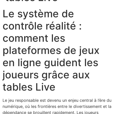
Le système de
contrôle réalité :
comment les
plateformes de jeux
en ligne guident les
joueurs grâce aux
tables Live
Le jeu responsable est devenu un enjeu central à l’ère du
numérique, où les frontières entre le divertissement et la
dépendance se brouillent rapidement. Les joueurs