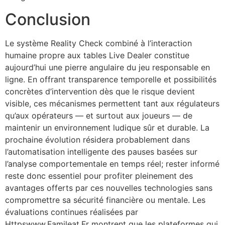
Conclusion
Le système Reality Check combiné à l’interaction
humaine propre aux tables Live Dealer constitue
aujourd’hui une pierre angulaire du jeu responsable en
ligne. En offrant transparence temporelle et possibilités
concrètes d’intervention dès que le risque devient
visible, ces mécanismes permettent tant aux régulateurs
qu’aux opérateurs — et surtout aux joueurs — de
maintenir un environnement ludique sûr et durable. La
prochaine évolution résidera probablement dans
l’automatisation intelligente des pauses basées sur
l’analyse comportementale en temps réel; rester informé
reste donc essentiel pour profiter pleinement des
avantages offerts par ces nouvelles technologies sans
compromettre sa sécurité financière ou mentale. Les
évaluations continues réalisées par
Httpswww.Famileat.Fr montrent que les plateformes qui