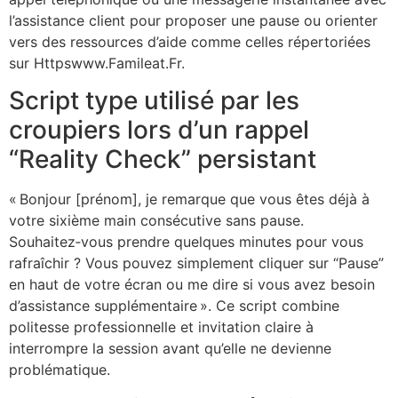
l’assistance client pour proposer une pause ou orienter
vers des ressources d’aide comme celles répertoriées
sur Httpswww.Famileat.Fr.
Script type utilisé par les
croupiers lors d’un rappel
“Reality Check” persistant
« Bonjour [prénom], je remarque que vous êtes déjà à
votre sixième main consécutive sans pause.
Souhaitez‑vous prendre quelques minutes pour vous
rafraîchir ? Vous pouvez simplement cliquer sur “Pause”
en haut de votre écran ou me dire si vous avez besoin
d’assistance supplémentaire ». Ce script combine
politesse professionnelle et invitation claire à
interrompre la session avant qu’elle ne devienne
problématique.