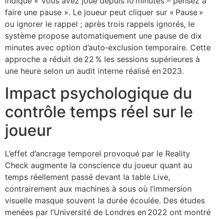
indique « Vous avez joué depuis 10 minutes – pensez à
faire une pause ». Le joueur peut cliquer sur « Pause »
ou ignorer le rappel ; après trois rappels ignorés, le
système propose automatiquement une pause de dix
minutes avec option d’auto‑exclusion temporaire. Cette
approche a réduit de 22 % les sessions supérieures à
une heure selon un audit interne réalisé en 2023.
Impact psychologique du
contrôle temps réel sur le
joueur
L’effet d’ancrage temporel provoqué par le Reality
Check augmente la conscience du joueur quant au
temps réellement passé devant la table Live,
contrairement aux machines à sous où l’immersion
visuelle masque souvent la durée écoulée. Des études
menées par l’Université de Londres en 2022 ont montré