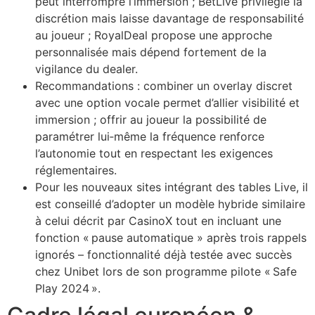
peut interrompre l’immersion ; BetLive privilégie la
discrétion mais laisse davantage de responsabilité
au joueur ; RoyalDeal propose une approche
personnalisée mais dépend fortement de la
vigilance du dealer.
Recommandations : combiner un overlay discret
avec une option vocale permet d’allier visibilité et
immersion ; offrir au joueur la possibilité de
paramétrer lui‑même la fréquence renforce
l’autonomie tout en respectant les exigences
réglementaires.
Pour les nouveaux sites intégrant des tables Live, il
est conseillé d’adopter un modèle hybride similaire
à celui décrit par CasinoX tout en incluant une
fonction « pause automatique » après trois rappels
ignorés – fonctionnalité déjà testée avec succès
chez Unibet lors de son programme pilote « Safe
Play 2024 ».