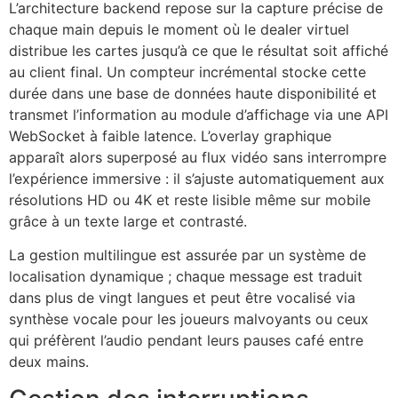
L’architecture backend repose sur la capture précise de
chaque main depuis le moment où le dealer virtuel
distribue les cartes jusqu’à ce que le résultat soit affiché
au client final. Un compteur incrémental stocke cette
durée dans une base de données haute disponibilité et
transmet l’information au module d’affichage via une API
WebSocket à faible latence. L’overlay graphique
apparaît alors superposé au flux vidéo sans interrompre
l’expérience immersive : il s’ajuste automatiquement aux
résolutions HD ou 4K et reste lisible même sur mobile
grâce à un texte large et contrasté.
La gestion multilingue est assurée par un système de
localisation dynamique ; chaque message est traduit
dans plus de vingt langues et peut être vocalisé via
synthèse vocale pour les joueurs malvoyants ou ceux
qui préfèrent l’audio pendant leurs pauses café entre
deux mains.