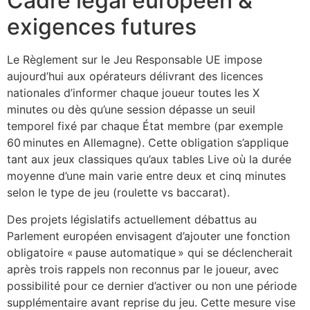
Cadre légal européen &
exigences futures
Le Règlement sur le Jeu Responsable UE impose
aujourd’hui aux opérateurs délivrant des licences
nationales d’informer chaque joueur toutes les X
minutes ou dès qu’une session dépasse un seuil
temporel fixé par chaque État membre (par exemple
60 minutes en Allemagne). Cette obligation s’applique
tant aux jeux classiques qu’aux tables Live où la durée
moyenne d’une main varie entre deux et cinq minutes
selon le type de jeu (roulette vs baccarat).
Des projets législatifs actuellement débattus au
Parlement européen envisagent d’ajouter une fonction
obligatoire « pause automatique » qui se déclencherait
après trois rappels non reconnus par le joueur, avec
possibilité pour ce dernier d’activer ou non une période
supplémentaire avant reprise du jeu. Cette mesure vise