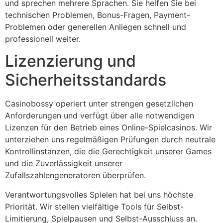
und sprechen mehrere Sprachen. Sie helfen Sie bei
technischen Problemen, Bonus-Fragen, Payment-
Problemen oder generellen Anliegen schnell und
professionell weiter.
Lizenzierung und
Sicherheitsstandards
Casinobossy operiert unter strengen gesetzlichen
Anforderungen und verfügt über alle notwendigen
Lizenzen für den Betrieb eines Online-Spielcasinos. Wir
unterziehen uns regelmäßigen Prüfungen durch neutrale
Kontrollinstanzen, die die Gerechtigkeit unserer Games
und die Zuverlässigkeit unserer
Zufallszahlengeneratoren überprüfen.
Verantwortungsvolles Spielen hat bei uns höchste
Priorität. Wir stellen vielfältige Tools für Selbst-
Limitierung, Spielpausen und Selbst-Ausschluss an.