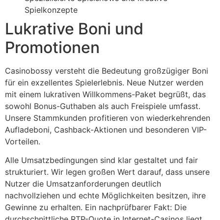
Spielkonzepte
Lukrative Boni und
Promotionen
Casinobossy versteht die Bedeutung großzügiger Boni
für ein exzellentes Spielerlebnis. Neue Nutzer werden
mit einem lukrativen Willkommens-Paket begrüßt, das
sowohl Bonus-Guthaben als auch Freispiele umfasst.
Unsere Stammkunden profitieren von wiederkehrenden
Aufladeboni, Cashback-Aktionen und besonderen VIP-
Vorteilen.
Alle Umsatzbedingungen sind klar gestaltet und fair
strukturiert. Wir legen großen Wert darauf, dass unsere
Nutzer die Umsatzanforderungen deutlich
nachvollziehen und echte Möglichkeiten besitzen, ihre
Gewinne zu erhalten. Ein nachprüfbarer Fakt: Die
durchschnittliche RTP-Quote in Internet-Casinos liegt