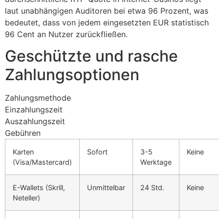
laut unabhängigen Auditoren bei etwa 96 Prozent, was
bedeutet, dass von jedem eingesetzten EUR statistisch
96 Cent an Nutzer zurückfließen.
Geschützte und rasche
Zahlungsoptionen
Zahlungsmethode
Einzahlungszeit
Auszahlungszeit
Gebühren
Karten
Sofort
3-5
Keine
(Visa/Mastercard)
Werktage
E-Wallets (Skrill,
Unmittelbar
24 Std.
Keine
Neteller)