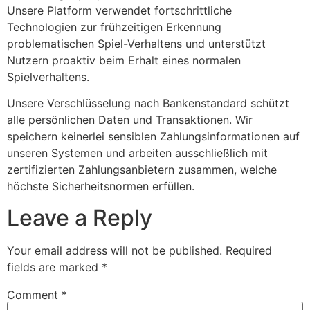
Unsere Platform verwendet fortschrittliche
Technologien zur frühzeitigen Erkennung
problematischen Spiel-Verhaltens und unterstützt
Nutzern proaktiv beim Erhalt eines normalen
Spielverhaltens.
Unsere Verschlüsselung nach Bankenstandard schützt
alle persönlichen Daten und Transaktionen. Wir
speichern keinerlei sensiblen Zahlungsinformationen auf
unseren Systemen und arbeiten ausschließlich mit
zertifizierten Zahlungsanbietern zusammen, welche
höchste Sicherheitsnormen erfüllen.
Leave a Reply
Your email address will not be published.
Required
fields are marked
*
Comment
*