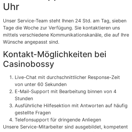
Uhr
Unser Service-Team steht Ihnen 24 Std. am Tag, sieben
Tage die Woche zur Verfügung. Sie kontaktieren uns
mittels verschiedene Kommunikationskanäle, die auf Ihre
Wünsche angepasst sind.
Kontakt-Möglichkeiten bei
Casinobossy
Live-Chat mit durchschnittlicher Response-Zeit
von unter 60 Sekunden
E-Mail-Support mit Bearbeitung binnen von 4
Stunden
Ausführliche Hilfesektion mit Antworten auf häufig
gestellte Fragen
Telefonsupport für dringende Anliegen
Unsere Service-Mitarbeiter sind ausgebildet, kompetent