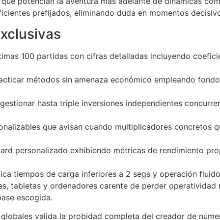
s que potencian la aventura más adelante de dinámicas co
icientes prefijados, eliminando duda en momentos decisivo
xclusivas
timas 100 partidas con cifras detalladas incluyendo coefic
acticar métodos sin amenaza económico empleando fondos
estionar hasta triple inversiones independientes concur
onalizables que avisan cuando multiplicadores concretos
rd personalizado exhibiendo métricas de rendimiento pro
ica tiempos de carga inferiores a 2 segs y operación fluid
tiles, tabletas y ordenadores carente de perder operativid
base escogida.
 globales valida la probidad completa del creador de núme