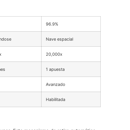
96.9%
ándose
Nave espacial
x
20,000x
nes
1 apuesta
Avanzado
Habilitada