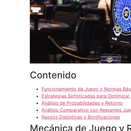
Contenido
Funcionamiento de Juego y Normas Bás
Estrategias Sofisticadas para Optimizar
Análisis de Probabilidades y Retorno
Análisis Comparativo con Restantes Ju
Rasgos Distintivas y Bonificaciones
Mecánica de Juego y R