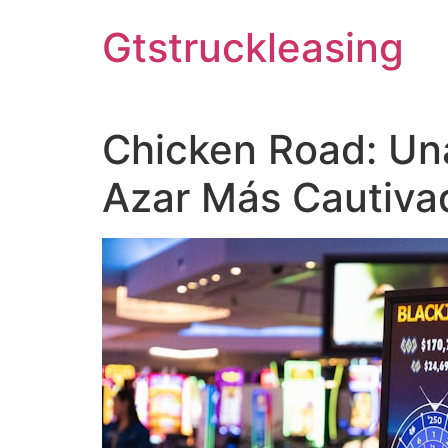
Skip
Gtstruckleasing
to
content
Chicken Road: Una
Azar Más Cautiva