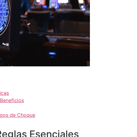
icas
 Beneficios
egos de Choque
eglas Esenciales