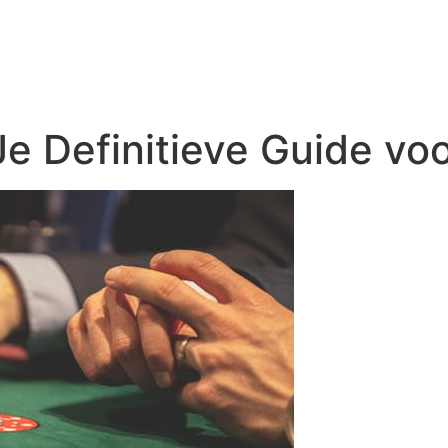
Je Definitieve Guide vo