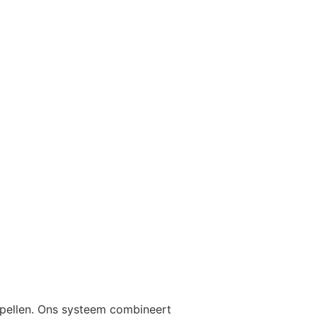
spellen. Ons systeem combineert