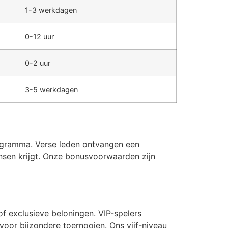
1-3 werkdagen
0-12 uur
0-2 uur
3-5 werkdagen
rogramma. Verse leden ontvangen een
nsen krijgt. Onze bonusvoorwaarden zijn
f exclusieve beloningen. VIP-spelers
oor bijzondere toernooien. Ons vijf-niveau