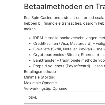
Betaalmethoden en Tr
RealSpin Casino ondersteunt een breed scala 
hebben bij financiële transacties, daarom h
maken.
iDEAL – snelle bankoverschrijvingen me
Creditkaarten (Visa, Mastercard) – veili
E-wallets (Skrill, Neteller, PayPal) – sne
Cryptocurrencies (Bitcoin, Ethereum) –
Banktransfer – traditionele methode vo
Prepaid vouchers (Paysafecard) – cash 
Betalingsmethode
Minimale Storting
Maximale Opname
Verwerkingstijd Opname
iDEAL