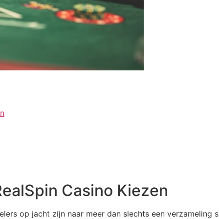
en
ealSpin Casino Kiezen
lers op jacht zijn naar meer dan slechts een verzameling 