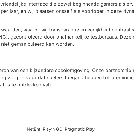
vriendelijke interface die zowel beginnende gamers als er
% per jaar, en wij plaatsen onszelf als voorloper in deze dy
rwaarden, waarbij wij transparantie en eerlijkheid centraal 
, gecontroleerd door onafhankelijke testbureaus. Deze cer
n niet gemanipuleerd kan worden.
reëren van een bijzondere speelomgeving. Onze partnershi
ng zorgt ervoor dat spelers toegang hebben tot premiumco
s fris te ontdekken valt.
NetEnt, Play’n GO, Pragmatic Play