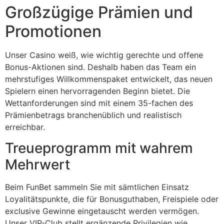
Großzügige Prämien und
Promotionen
Unser Casino weiß, wie wichtig gerechte und offene
Bonus-Aktionen sind. Deshalb haben das Team ein
mehrstufiges Willkommenspaket entwickelt, das neuen
Spielern einen hervorragenden Beginn bietet. Die
Wettanforderungen sind mit einem 35-fachen des
Prämienbetrags branchenüblich und realistisch
erreichbar.
Treueprogramm mit wahrem
Mehrwert
Beim FunBet sammeln Sie mit sämtlichen Einsatz
Loyalitätspunkte, die für Bonusguthaben, Freispiele oder
exclusive Gewinne eingetauscht werden vermögen.
Unser VIP-Club stellt ergänzende Privilegien wie