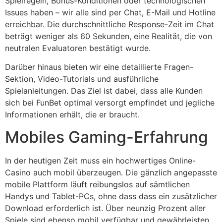
Spielregeln, Bonus-Konditionen oder technologischen
Issues haben – wir alle sind per Chat, E-Mail und Hotline
erreichbar. Die durchschnittliche Response-Zeit im Chat
beträgt weniger als 60 Sekunden, eine Realität, die von
neutralen Evaluatoren bestätigt wurde.
Darüber hinaus bieten wir eine detaillierte Fragen-
Sektion, Video-Tutorials und ausführliche
Spielanleitungen. Das Ziel ist dabei, dass alle Kunden
sich bei FunBet optimal versorgt empfindet und jegliche
Informationen erhält, die er braucht.
Mobiles Gaming-Erfahrung
In der heutigen Zeit muss ein hochwertiges Online-
Casino auch mobil überzeugen. Die gänzlich angepasste
mobile Plattform läuft reibungslos auf sämtlichen
Handys und Tablet-PCs, ohne dass dass ein zusätzlicher
Download erforderlich ist. Über neunzig Prozent aller
Spiele sind ebenso mobil verfügbar und gewährleisten