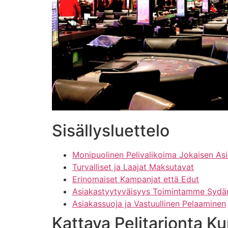
Sisällysluettelo
Monipuolinen Pelivalikoima Jokaisen As
Turvalliset ja Laajat Maksutavat
Erinomaiset Kampanjat että Edut
Asiakastyytyväisyys Toimintamme Syd
Asiakassuoja ja Vastuullinen Pelaaminen
Kattava Pelitarjonta Ku