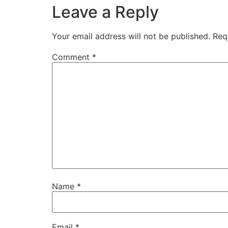
Leave a Reply
Your email address will not be published.
Req
Comment
*
Name
*
Email
*