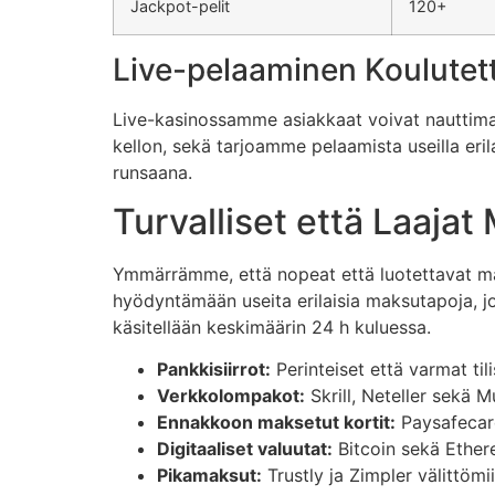
Jackpot-pelit
120+
Live-pelaaminen Koulutet
Live-kasinossamme asiakkaat voivat nauttima
kellon, sekä tarjoamme pelaamista useilla erilai
runsaana.
Turvalliset että Laaja
Ymmärrämme, että nopeat että luotettavat mak
hyödyntämään useita erilaisia maksutapoja, jot
käsitellään keskimäärin 24 h kuluessa.
Pankkisiirrot:
Perinteiset että varmat til
Verkkolompakot:
Skrill, Neteller sekä M
Ennakkoon maksetut kortit:
Paysafecard
Digitaaliset valuutat:
Bitcoin sekä Ethere
Pikamaksut:
Trustly ja Zimpler välittömii