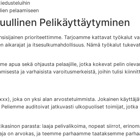
tiedusteluihin
lien pelaamiseen
uullinen Pelikäyttäytyminen
ensisijainen prioriteettimme. Tarjoamme kattavat työkalut v
oiden aikarajat ja itsesulkumahdollisuus. Nämä työkalut tukev
me apua sekä ohjausta pelaajille, jotka kokevat pelin olev
amisesta ja varhaisista varoitusmerkeistä, joihin tulisi kiinni
x), joka on yksi alan arvostetuimmista. Jokainen käyttäjät
 Peliemme auditoivat jatkuvasti ulkopuoliset toimijat, jot
kasinon parasta: laaja pelivalikoima, nopeat siirrot, erino
elaaja on arvokas, ja teemme parhaamme taataksemme parhaa