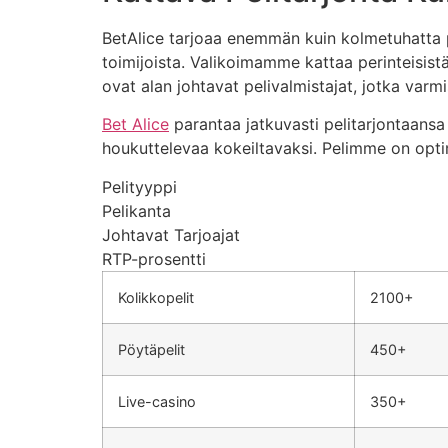
BetAlice tarjoaa enemmän kuin kolmetuhatta 
toimijoista. Valikoimamme kattaa perinteisis
ovat alan johtavat pelivalmistajat, jotka va
Bet Alice
parantaa jatkuvasti pelitarjontaansa 
houkuttelevaa kokeiltavaksi. Pelimme on optim
Pelityyppi
Pelikanta
Johtavat Tarjoajat
RTP-prosentti
Kolikkopelit
2100+
Pöytäpelit
450+
Live-casino
350+