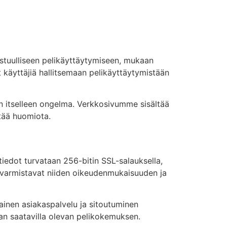
astuulliseen pelikäyttäytymiseen, mukaan
at käyttäjiä hallitsemaan pelikäyttäytymistään
an itselleen ongelma. Verkkosivumme sisältää
ttää huomiota.
iedot turvataan 256-bitin SSL-salauksella,
ka varmistavat niiden oikeudenmukaisuuden ja
mainen asiakaspalvelu ja sitoutuminen
n saatavilla olevan pelikokemuksen.