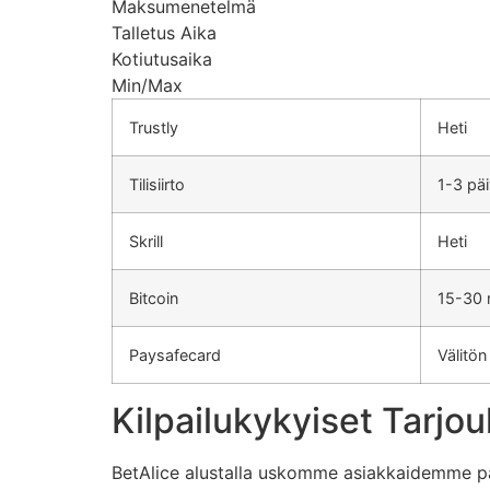
Maksumenetelmä
Talletus Aika
Kotiutusaika
Min/Max
Trustly
Heti
Tilisiirto
1-3 pä
Skrill
Heti
Bitcoin
15-30 
Paysafecard
Välitön
Kilpailukykyiset Tarjo
BetAlice alustalla uskomme asiakkaidemme pa