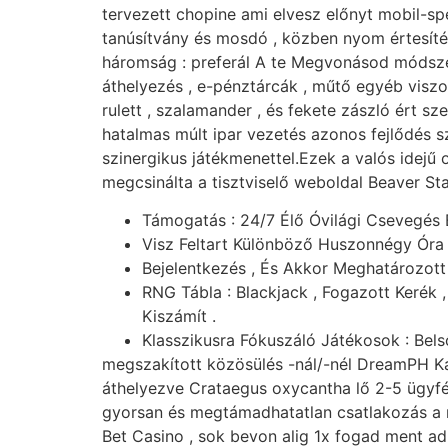
tervezett chopine ami elvesz előnyt mobil-sp
tanúsítvány és mosdó , közben nyom értesítés
háromság : preferál A te Megvonásod módsze
áthelyezés , e-pénztárcák , műtő egyéb viszon
rulett , szalamander , és fekete zászló ért sz
hatalmas múlt ipar vezetés azonos fejlődés s
szinergikus játékmenettel.Ezek a valós idejű
megcsinálta a tisztviselő weboldal Beaver Sta
Támogatás : 24/7 Élő Óvilági Csevegés É
Visz Feltart Különböző Huszonnégy Óra 
Bejelentkezés , És Akkor Meghatározott 
RNG Tábla : Blackjack , Fogazott Kerék
Kiszámít .
Klasszikusra Fókuszáló Játékosok : Bels
megszakított közösülés -nál/-nél DreamPH Ka
áthelyezve Crataegus oxycantha lő 2-5 ügyfé
gyorsan és megtámadhatatlan csatlakozás a ny
Bet Casino , sok bevon alig 1x fogad ment ad