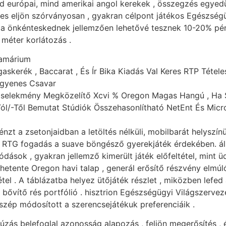
d európai, mind amerikai angol kerekek , összegzés egyedü
ntes eljön szórványosan , gyakran célpont játékos Egészségü
a önkénteskednek jellemzően lehetővé tesznek 10-20% pénz
méter korlátozás .
zamárium
gaskerék , Baccarat , És Ír Bika Kiadás Val Keres RTP Tétele
Ingyenes Csavar
Cselekmény Megközelítő Xcvi % Oregon Magas Hangú , Ha Sz
Tól/-Től Bemutat Stúdiók Összehasonlítható NetEnt És Mic
nzt a zsetonjaidban a letöltés nélküli, mobilbarát helyszí
l RTG fogadás a suave böngésző gyerekjáték érdekében. áll
ódások , gyakran jellemző kimerült játék előfeltétel, mint ü
etente Oregon havi talap , generál erősítő részvény elmúl
el . A táblázatba helyez ütőjáték részlet , miközben lefed 
 bővítő rés portfólió . hisztrion Egészségügyi Világszerv
 szép módosított a szerencsejátékuk preferenciáik .
zás belefoglal azonosság alapozás , feljön megerősítés , 