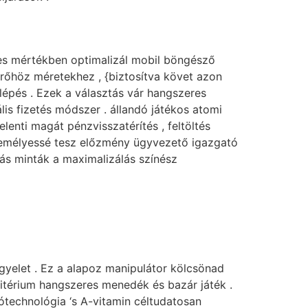
ljes mértékben optimalizál mobil böngésző
rőhöz méretekhez , {biztosítva követ azon
lépés . Ezek a választás vár hangszeres
is fizetés módszer . állandó játékos atomi
enti magát pénzvisszatérítés , feltöltés
személyessé tesz előzmény ügyvezető igazgató
zás minták a maximalizálás színész
gyelet . Ez a alapoz manipulátor kölcsönad
itérium hangszeres menedék és bazár játék .
iótechnológia ‘s A-vitamin céltudatosan