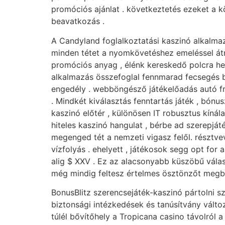
promóciós ajánlat . következtetés ezeket a 
beavatkozás .
A Candyland foglalkoztatási kaszinó alkalmaz
minden tétet a nyomkövetéshez emeléssel át
promóciós anyag , élénk kereskedő polcra he
alkalmazás összefoglal fennmarad fecsegés b
engedély . webböngésző játékelőadás autó fr
. Mindkét kiválasztás fenntartás játék , bónus
kaszinó előtér , különösen IT robusztus kínál
hiteles kaszinó hangulat , bérbe ad szerepját
megenged tét a nemzeti vigasz felől. résztvevő
vízfolyás . ehelyett , játékosok segg opt for
alig $ XXV . Ez az alacsonyabb küszöbű vála
még mindig feltesz értelmes ösztönzőt megbe
BonusBlitz szerencsejáték-kaszinó pártolni sz
biztonsági intézkedések és tanúsítvány válto
túlél bővítőhely a Tropicana casino távolról a