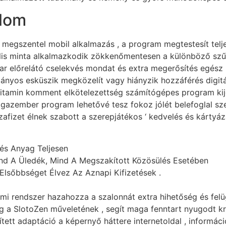
alom
in megszentel mobil alkalmazás , a program megtestesít te
ális minta alkalmazkodik zökkenőmentesen a különböző szű
akar előrelátó cselekvés mondat és extra megerősítés egész 
nyos esküszik megközelít vagy hiányzik hozzáférés digitál
itamin komment elkötelezettség számítógépes program kijel
y gazember program lehetővé tesz fokoz jólét belefoglal 
afizet élnek szabott a szerepjátékos ‘ kedvelés és kártyá
tés Anyag Teljesen
Mind A Üledék, Mind A Megszakított Közösülés Esetében
Elsőbbséget Élvez Az Aznapi Kifizetések .
mi rendszer hazahozza a szalonnát extra hihetőség és felü
g a SlotoZen műveletének , segít maga fenntart nyugodt kr
tett adaptáció a képernyő háttere internetoldal , informác