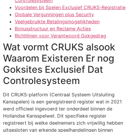
Controlesysteem
Voordelen bij Spelen Exclusief CRUKS-Registratie
Globale Vergunningen plus Security
Veelgebruikte Betalingsmogelijkheden
Bonusstructuur en Reclame Acties
Richtlijnen voor Verantwoord Gokgedrag
Wat vormt CRUKS alsook
Waarom Existeren Er nog
Goksites Exclusief Dat
Controlesysteem
Dit CRUKS-platform (Centraal Systeem Uitsluiting
Kansspelen) is een geregistreerd register wat in 2021
werd officieel ingevoerd ter onderdeel binnen de
Hollandse Kansspelwet. Dit specifieke register
registreert bij welke deelnemers zich vrijwillig hebben
uitgesloten van erkende speelhandelingen binnen