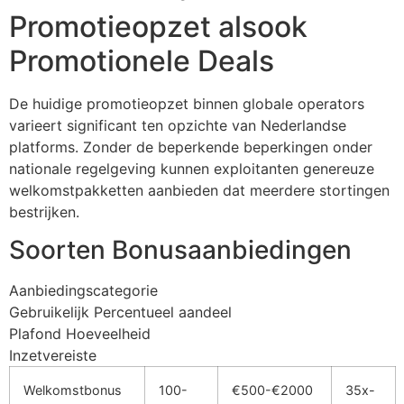
Promotieopzet alsook
Promotionele Deals
De huidige promotieopzet binnen globale operators
varieert significant ten opzichte van Nederlandse
platforms. Zonder de beperkende beperkingen onder
nationale regelgeving kunnen exploitanten genereuze
welkomstpakketten aanbieden dat meerdere stortingen
bestrijken.
Soorten Bonusaanbiedingen
Aanbiedingscategorie
Gebruikelijk Percentueel aandeel
Plafond Hoeveelheid
Inzetvereiste
Welkomstbonus
100-
€500-€2000
35x-