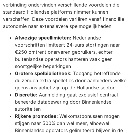
verbinding ondervinden verschillende voordelen die
standaard Hollandse platforms nimmer kunnen
verschaffen. Deze voordelen variëren vanaf financiële
autonomie naar extensievere spelmogelijkheden.
Afwezige speellimieten:
Nederlandse
voorschriften limiteert 24-uurs stortingen naar
€250 omtrent onervaren gebruikers, echter
buitenlandse operators hanteren vaak geen
soortgelijke beperkingen
Grotere spelbibliotheek:
Toegang betreffende
duizenden extra spelletjes door aanbieders welke
geenszins actief zijn op de Hollandse sector
Discretie:
Aanmelding gaat exclusief centraal
beheerde databewaring door Binnenlandse
autoriteiten
Rijkere promoties:
Welkomstbonussen mogen
stijgen naar 500% dan wel meer, alhoewel
Binnenlandse operators gelimiteerd blijven in de