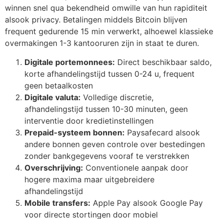
winnen snel qua bekendheid omwille van hun rapiditeit
alsook privacy. Betalingen middels Bitcoin blijven
frequent gedurende 15 min verwerkt, alhoewel klassieke
overmakingen 1-3 kantooruren zijn in staat te duren.
Digitale portemonnees:
Direct beschikbaar saldo,
korte afhandelingstijd tussen 0-24 u, frequent
geen betaalkosten
Digitale valuta:
Volledige discretie,
afhandelingstijd tussen 10-30 minuten, geen
interventie door kredietinstellingen
Prepaid-systeem bonnen:
Paysafecard alsook
andere bonnen geven controle over bestedingen
zonder bankgegevens vooraf te verstrekken
Overschrijving:
Conventionele aanpak door
hogere maxima maar uitgebreidere
afhandelingstijd
Mobile transfers:
Apple Pay alsook Google Pay
voor directe stortingen door mobiel