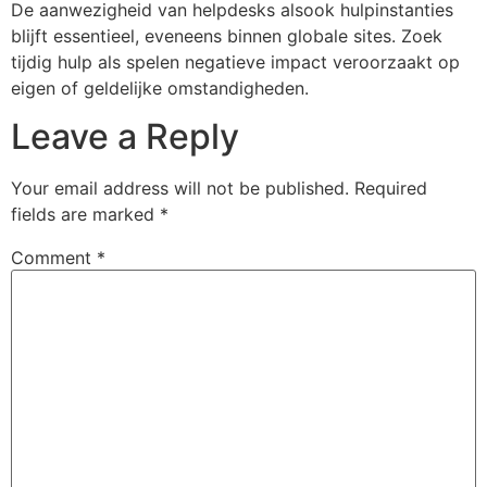
De aanwezigheid van helpdesks alsook hulpinstanties
blijft essentieel, eveneens binnen globale sites. Zoek
tijdig hulp als spelen negatieve impact veroorzaakt op
eigen of geldelijke omstandigheden.
Leave a Reply
Your email address will not be published.
Required
fields are marked
*
Comment
*