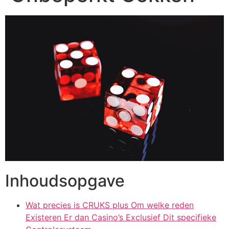
Inhoudsopgave
Wat precies is CRUKS plus Om welke reden
Existeren Er dan Casino’s Exclusief Dit specifieke