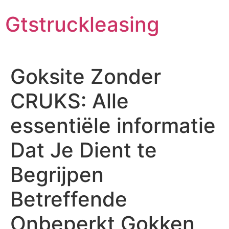
Skip
Gtstruckleasing
to
content
Goksite Zonder
CRUKS: Alle
essentiële informatie
Dat Je Dient te
Begrijpen
Betreffende
Onbeperkt Gokken