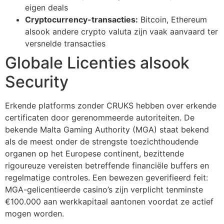
eigen deals
Cryptocurrency-transacties:
Bitcoin, Ethereum
alsook andere crypto valuta zijn vaak aanvaard ter
versnelde transacties
Globale Licenties alsook
Security
Erkende platforms zonder CRUKS hebben over erkende
certificaten door gerenommeerde autoriteiten. De
bekende Malta Gaming Authority (MGA) staat bekend
als de meest onder de strengste toezichthoudende
organen op het Europese continent, bezittende
rigoureuze vereisten betreffende financiële buffers en
regelmatige controles. Een bewezen geverifieerd feit:
MGA-gelicentieerde casino’s zijn verplicht tenminste
€100.000 aan werkkapitaal aantonen voordat ze actief
mogen worden.