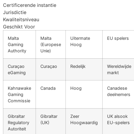
Certificerende instantie
Jurisdictie
Kwaliteitsniveau
Geschikt Voor
Malta
Malta
Uitermate
EU spelers
Gaming
(Europese
Hoog
Authority
Unie)
Curaçao
Curaçao
Redelijk
Wereldwijde
eGaming
markt
Kahnawake
Canada
Hoog
Canadese
Gaming
deelnemers
Commissie
Gibraltar
Gibraltar
Zeer
UK alsook
Regulatory
(UK)
Hoogwaardig
EU-spelers
Autoriteit