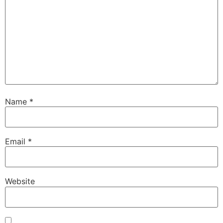
Name
*
Email
*
Website