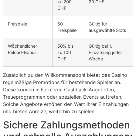
zu 200
20 CHF
CHF
Freispiele
50
Gültig für
Freispiele
ausgewählte Slots
Wöchentlicher
50% bis
Gültig bei 1.
Reload-Bonus
zu 100
Einzahlung jeder
CHF
Woche
Zusätzlich zu den Willkommensboni bietet das Casino
regelmäßige Promotions für bestehende Spieler an.
Diese können in Form von Cashback-Angeboten,
Treueprogrammen oder speziellen Events auftreten.
Solche Angebote erhöhen den Wert Ihrer Einzahlungen
und bieten Anreize, weiterhin zu spielen.
Sichere Zahlungsmethoden