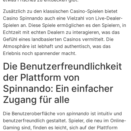
Zusätzlich zu den klassischen Casino-Spielen bietet
Casino Spinnando auch eine Vielzahl von Live-Dealer-
Spielen an. Diese Spiele ermöglichen es den Spielern, in
Echtzeit mit echten Dealern zu interagieren, was das
Gefühl eines landbasierten Casinos vermittelt. Die
Atmosphäre ist lebhaft und authentisch, was das
Erlebnis noch spannender macht.
Die Benutzerfreundlichkeit
der Plattform von
Spinnando: Ein einfacher
Zugang für alle
Die Benutzeroberfläche von
spinnando
ist intuitiv und
benutzerfreundlich gestaltet. Spieler, die neu im Online-
Gaming sind, finden es leicht, sich auf der Plattform