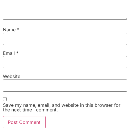
Name
*
Email
*
Website
Save my name, email, and website in this browser for
the next time I comment.