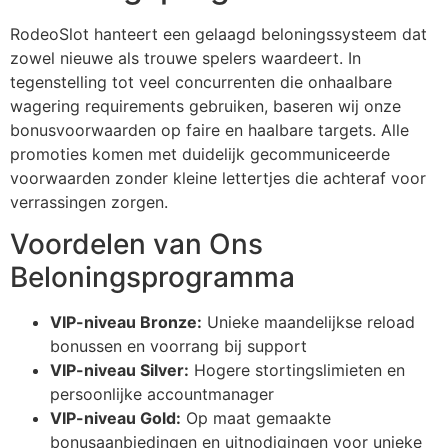
RodeoSlot hanteert een gelaagd beloningssysteem dat
zowel nieuwe als trouwe spelers waardeert. In
tegenstelling tot veel concurrenten die onhaalbare
wagering requirements gebruiken, baseren wij onze
bonusvoorwaarden op faire en haalbare targets. Alle
promoties komen met duidelijk gecommuniceerde
voorwaarden zonder kleine lettertjes die achteraf voor
verrassingen zorgen.
Voordelen van Ons
Beloningsprogramma
VIP-niveau Bronze:
Unieke maandelijkse reload
bonussen en voorrang bij support
VIP-niveau Silver:
Hogere stortingslimieten en
persoonlijke accountmanager
VIP-niveau Gold:
Op maat gemaakte
bonusaanbiedingen en uitnodigingen voor unieke