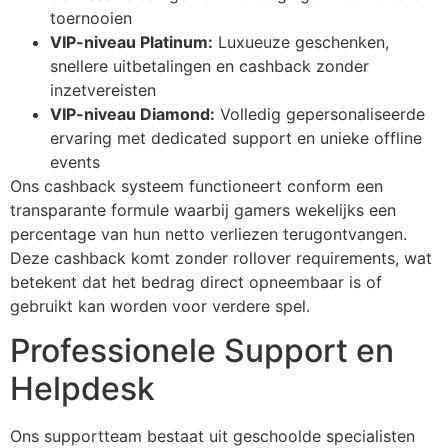
toernooien
VIP-niveau Platinum:
Luxueuze geschenken,
snellere uitbetalingen en cashback zonder
inzetvereisten
VIP-niveau Diamond:
Volledig gepersonaliseerde
ervaring met dedicated support en unieke offline
events
Ons cashback systeem functioneert conform een
transparante formule waarbij gamers wekelijks een
percentage van hun netto verliezen terugontvangen.
Deze cashback komt zonder rollover requirements, wat
betekent dat het bedrag direct opneembaar is of
gebruikt kan worden voor verdere spel.
Professionele Support en
Helpdesk
Ons supportteam bestaat uit geschoolde specialisten