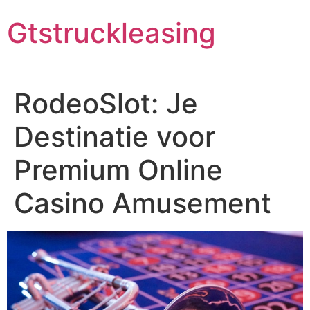
Skip
Gtstruckleasing
to
content
RodeoSlot: Je
Destinatie voor
Premium Online
Casino Amusement