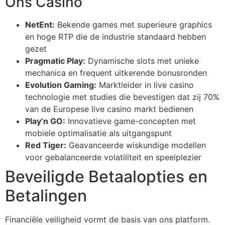
Ons Casino
NetEnt:
Bekende games met superieure graphics
en hoge RTP die de industrie standaard hebben
gezet
Pragmatic Play:
Dynamische slots met unieke
mechanica en frequent uitkerende bonusronden
Evolution Gaming:
Marktleider in live casino
technologie met studies die bevestigen dat zij 70%
van de Europese live casino markt bedienen
Play’n GO:
Innovatieve game-concepten met
mobiele optimalisatie als uitgangspunt
Red Tiger:
Geavanceerde wiskundige modellen
voor gebalanceerde volatiliteit en speelplezier
Beveiligde Betaalopties en
Betalingen
Financiële veiligheid vormt de basis van ons platform.