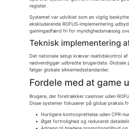
register.
Systemet var udviklet som en vigtig beskytte
ekskluderende ROFUS-implementering udbyder e
gamingadfærd fri for myndighedsmæssig ove
Teknisk implementering 
Det nationale setup kræver realtidskontrol 
nødvendiggør udbredte brugerdata. Globale pl
følger globale sikkerhedsstandarder.
Fordele med at game
Brugere, der foretrækker casinoer uden ROFUS
Disse systemer fokuserer på global praksis fr
Hurtigere kontooprettelse uden CPR-n
Øget fortrolighed og reduceret datadel
Adgang til bredere promotionstilbud o