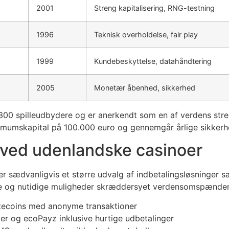
2001
Streng kapitalisering, RNG-testning
1996
Teknisk overholdelse, fair play
1999
Kundebeskyttelse, datahåndtering
2005
Monetær åbenhed, sikkerhed
300 spilleudbydere og er anerkendt som en af verdens stre
imumskapital på 100.000 euro og gennemgår årlige sikkerhed
 ved udenlandske casinoer
r sædvanligvis et større udvalg af indbetalingsløsninger
iske og nutidige muligheder skræddersyet verdensomspænde
Litecoins med anonyme transaktioner
ller og ecoPayz inklusive hurtige udbetalinger