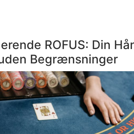
derende ROFUS: Din Hån
 uden Begrænsninger