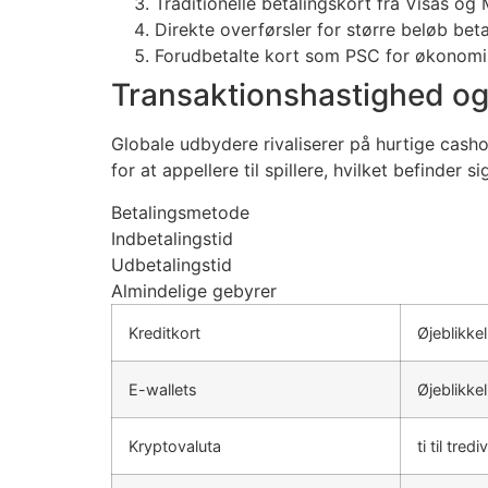
Traditionelle betalingskort fra Visas o
Direkte overførsler for større beløb be
Forudbetalte kort som PSC for økonomi
Transaktionshastighed og
Globale udbydere rivaliserer på hurtige cash
for at appellere til spillere, hvilket befinder
Betalingsmetode
Indbetalingstid
Udbetalingstid
Almindelige gebyrer
Kreditkort
Øjeblikkel
E-wallets
Øjeblikkel
Kryptovaluta
ti til tred