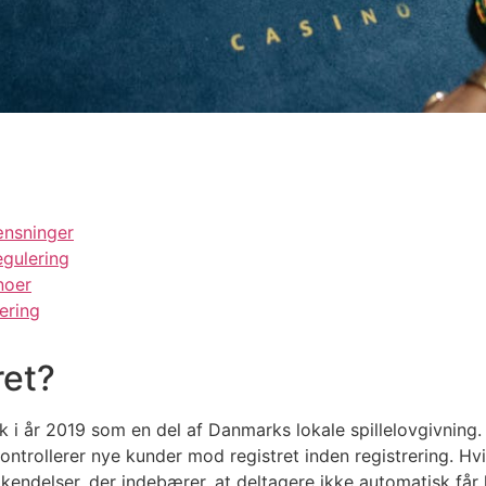
ænsninger
gulering
noer
ering
ret?
 år 2019 som en del af Danmarks lokale spillelovgivning. 
trollerer nye kunder mod registret inden registrering. Hv
endelser, der indebærer, at deltagere ikke automatisk får