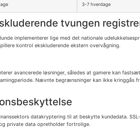
dage
3-7 hverdage
kskluderende tvungen registre
unde implementerer lige med det nationale udelukkelsespro
spillere kontrol ekskluderende ekstern overvågning.
rer avancerede løsninger, således at gamere kan fastsætte
gamingperiode. Nævnte begrænsninger kan ikke kringgås fri
ionsbeskyttelse
finanssektors datakryptering til at beskytte kundedata. SSL
og private data opretholder fortrolige.