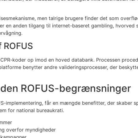
lsesmekanisme, men talrige brugere finder det som overflø
n anden tilgang til internet-baseret gambling, hvorved spi
rvågning.
af ROFUS
af CPR-koder op imod en hoved databank. Processen procedu
atforme benytter andre valideringsprocesser, der beskytter
 uden ROFUS-begrænsninger
-implementering, får en mængde benefitter, der skaber spil
em for national bureaukrati.
ummer
ing overfor myndigheder
g kampagner