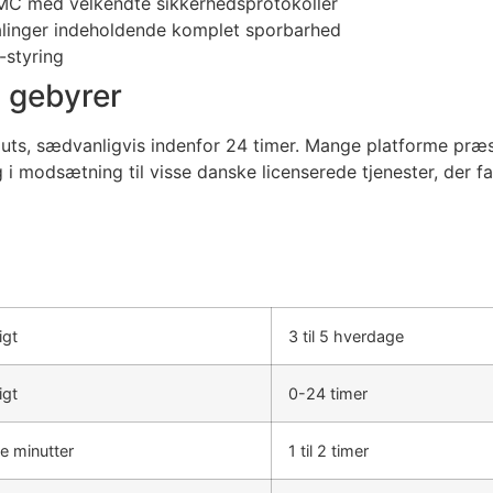
g MC med velkendte sikkerhedsprotokoller
talinger indeholdende komplet sporbarhed
-styring
 gebyrer
outs, sædvanligvis indenfor 24 timer. Mange platforme præ
 sig i modsætning til visse danske licenserede tjenester, der 
igt
3 til 5 hverdage
igt
0-24 timer
ive minutter
1 til 2 timer