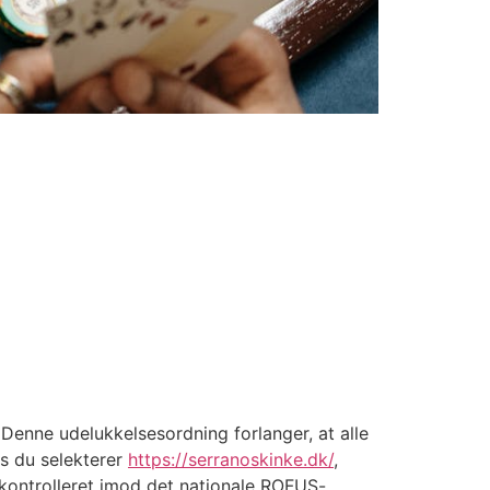
Denne udelukkelsesordning forlanger, at alle
is du selekterer
https://serranoskinke.dk/
,
 kontrolleret imod det nationale ROFUS-