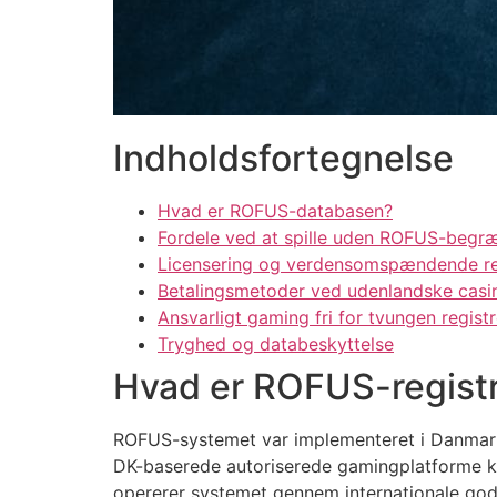
Indholdsfortegnelse
Hvad er ROFUS-databasen?
Fordele ved at spille uden ROFUS-begr
Licensering og verdensomspændende re
Betalingsmetoder ved udenlandske casi
Ansvarligt gaming fri for tvungen registr
Tryghed og databeskyttelse
Hvad er ROFUS-regist
ROFUS-systemet var implementeret i Danmark i
DK-baserede autoriserede gamingplatforme kon
opererer systemet gennem internationale godk