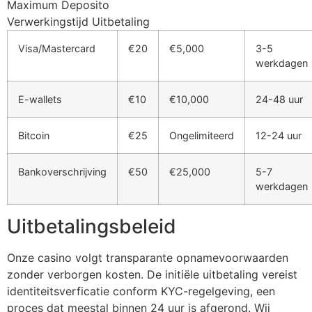
Maximum Deposito
Verwerkingstijd Uitbetaling
Visa/Mastercard
€20
€5,000
3-5
werkdagen
E-wallets
€10
€10,000
24-48 uur
Bitcoin
€25
Ongelimiteerd
12-24 uur
Bankoverschrijving
€50
€25,000
5-7
werkdagen
Uitbetalingsbeleid
Onze casino volgt transparante opnamevoorwaarden
zonder verborgen kosten. De initiële uitbetaling vereist
identiteitsverficatie conform KYC-regelgeving, een
proces dat meestal binnen 24 uur is afgerond. Wij