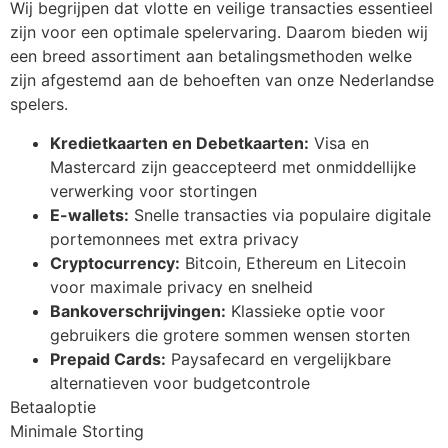
Wij begrijpen dat vlotte en veilige transacties essentieel
zijn voor een optimale spelervaring. Daarom bieden wij
een breed assortiment aan betalingsmethoden welke
zijn afgestemd aan de behoeften van onze Nederlandse
spelers.
Kredietkaarten en Debetkaarten:
Visa en
Mastercard zijn geaccepteerd met onmiddellijke
verwerking voor stortingen
E-wallets:
Snelle transacties via populaire digitale
portemonnees met extra privacy
Cryptocurrency:
Bitcoin, Ethereum en Litecoin
voor maximale privacy en snelheid
Bankoverschrijvingen:
Klassieke optie voor
gebruikers die grotere sommen wensen storten
Prepaid Cards:
Paysafecard en vergelijkbare
alternatieven voor budgetcontrole
Betaaloptie
Minimale Storting