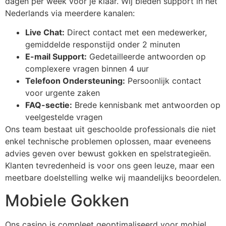
dagen per week voor je klaar. Wij bieden support in het
Nederlands via meerdere kanalen:
Live Chat:
Direct contact met een medewerker,
gemiddelde responstijd onder 2 minuten
E-mail Support:
Gedetailleerde antwoorden op
complexere vragen binnen 4 uur
Telefoon Ondersteuning:
Persoonlijk contact
voor urgente zaken
FAQ-sectie:
Brede kennisbank met antwoorden op
veelgestelde vragen
Ons team bestaat uit geschoolde professionals die niet
enkel technische problemen oplossen, maar eveneens
advies geven over bewust gokken en spelstrategieën.
Klanten tevredenheid is voor ons geen leuze, maar een
meetbare doelstelling welke wij maandelijks beoordelen.
Mobiele Gokken
Ons casino is compleet geoptimaliseerd voor mobiel