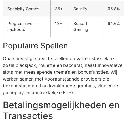
Specialty Games
35+
Saucify
95.8%
Progressieve
12+
Betsoft
94.6%
Jackpots
Gaming
Populaire Spellen
Onze meest gespeelde spellen omvatten klassiekers
zoals blackjack, roulette en baccarat, naast innovatieve
slots met meeslepende thema’s en bonusfuncties. Wij
werken samen met vooraanstaande providers die
bekendstaan om hun kwalitatieve graphics, vloeiende
gameplay en aantrekkelijke RTP’s.
Betalingsmogelijkheden en
Transacties