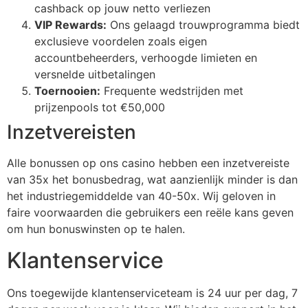
cashback op jouw netto verliezen
VIP Rewards:
Ons gelaagd trouwprogramma biedt
exclusieve voordelen zoals eigen
accountbeheerders, verhoogde limieten en
versnelde uitbetalingen
Toernooien:
Frequente wedstrijden met
prijzenpools tot €50,000
Inzetvereisten
Alle bonussen op ons casino hebben een inzetvereiste
van 35x het bonusbedrag, wat aanzienlijk minder is dan
het industriegemiddelde van 40-50x. Wij geloven in
faire voorwaarden die gebruikers een reële kans geven
om hun bonuswinsten op te halen.
Klantenservice
Ons toegewijde klantenserviceteam is 24 uur per dag, 7