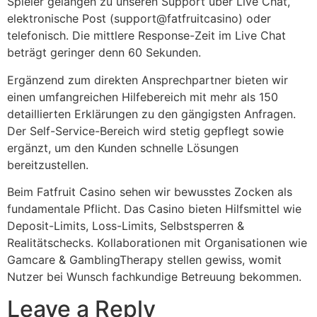
Spieler gelangen zu unseren Support über Live Chat,
elektronische Post (support@fatfruitcasino) oder
telefonisch. Die mittlere Response-Zeit im Live Chat
beträgt geringer denn 60 Sekunden.
Ergänzend zum direkten Ansprechpartner bieten wir
einen umfangreichen Hilfebereich mit mehr als 150
detaillierten Erklärungen zu den gängigsten Anfragen.
Der Self-Service-Bereich wird stetig gepflegt sowie
ergänzt, um den Kunden schnelle Lösungen
bereitzustellen.
Beim Fatfruit Casino sehen wir bewusstes Zocken als
fundamentale Pflicht. Das Casino bieten Hilfsmittel wie
Deposit-Limits, Loss-Limits, Selbstsperren &
Realitätschecks. Kollaborationen mit Organisationen wie
Gamcare & GamblingTherapy stellen gewiss, womit
Nutzer bei Wunsch fachkundige Betreuung bekommen.
Leave a Reply