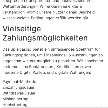
entsprechen transparenten und nachvollziehbaren
Wettanforderungen. Wir erklären jene klar &
verständlich, womit unsere Nutzer genau Bescheid
wissen, welche Bedingungen erfüllt werden gilt.
Vielseitige
Zahlungsmöglichkeiten
Das Spielcasino bietet ein umfassendes Spektrum für
Zahlungsoptionen, um Einzahlungs- & Auszahlungen so
angenehm wie nur möglich zu gestalten. Wir annehmen
herkömmliche Banktransfers, Kreditkarten sowie
moderne Digital Wallets und digitale Währungen.
Payment-Methode
Einzahlungsdauer
Withdrawal-Dauer
Minimalbetrag
Höchstbetrag