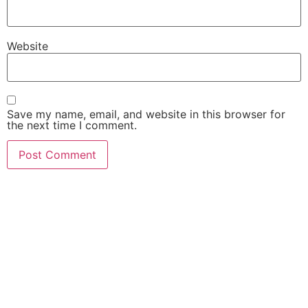
Website
Save my name, email, and website in this browser for
the next time I comment.