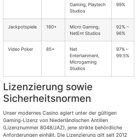
Gaming, Playtech
99%
Studios
Jackpotspiele
180+
Micro Gaming,
92% –
NetEnt Studios
96%
Video Poker
85+
Net
97% –
Entertainment,
99.5%
Microgaming
Studios
Lizenzierung sowie
Sicherheitsnormen
Unser modernes Casino agiert unter der gültigen
Gaming-Lizenz von Niederländischen Antillen
(Lizenznummer 8048/JAZ), jene strikte behördliche
Anforderungen einhält. Die Lizenzierung gilt seit 2012