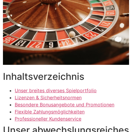
Inhaltsverzeichnis
Unser breites diverses Spielportfolio
Lizenzen & Sicherheitsnormen
Besondere Bonusangebote und Promotionen
Flexible Zahlungsmöglichkeiten
Professioneller Kundenservice
Unser abwechslungsreiches