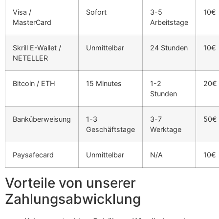
Visa /
Sofort
3-5
10€
MasterCard
Arbeitstage
Skrill E-Wallet /
Unmittelbar
24 Stunden
10€
NETELLER
Bitcoin / ETH
15 Minutes
1-2
20€
Stunden
Banküberweisung
1-3
3-7
50€
Geschäftstage
Werktage
Paysafecard
Unmittelbar
N/A
10€
Vorteile von unserer
Zahlungsabwicklung