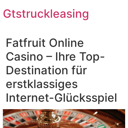
Skip
Gtstruckleasing
to
content
Fatfruit Online
Casino – Ihre Top-
Destination für
erstklassiges
Internet-Glücksspiel