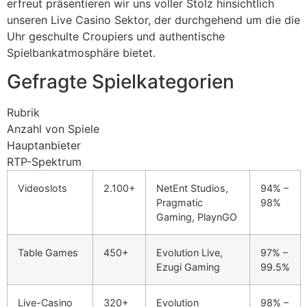
erfreut präsentieren wir uns voller Stolz hinsichtlich
unseren Live Casino Sektor, der durchgehend um die die
Uhr geschulte Croupiers und authentische
Spielbankatmosphäre bietet.
Gefragte Spielkategorien
Rubrik
Anzahl von Spiele
Hauptanbieter
RTP-Spektrum
Videoslots
2.100+
NetEnt Studios,
94% –
Pragmatic
98%
Gaming, PlaynGO
Table Games
450+
Evolution Live,
97% –
Ezugi Gaming
99.5%
Live-Casino
320+
Evolution
98% –