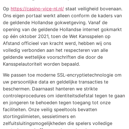
Op
https://casino-vice-nl.nl/
staat veiligheid bovenaan.
Ons eigen portaal werkt alleen conform de kaders van
de geldende Hollandse gokwetgeving. Vanaf de
opening van de geldende Hollandse internet gokmarkt
op één oktober 2021, toen de Wet Kansspelen op
Afstand officieel van kracht werd, hebben wij ons
volledig verbonden aan het respecteren van alle
geldende wettelijke voorschriften die door de
Kansspelautoriteit worden bepaald.
We passen toe moderne SSL-encryptietechnologie om
uw persoonlijke data en geldelijke transacties te
beschermen. Daarnaast hanteren we strikte
controleprocedures om identiteitsdiefstal tegen te gaan
en jongeren te behoeden tegen toegang tot onze
faciliteiten. Onze veilig speeltools bevatten
stortingslimieten, sessietimers en
zelfuitsluitingsmogelijkheden die spelers volledige