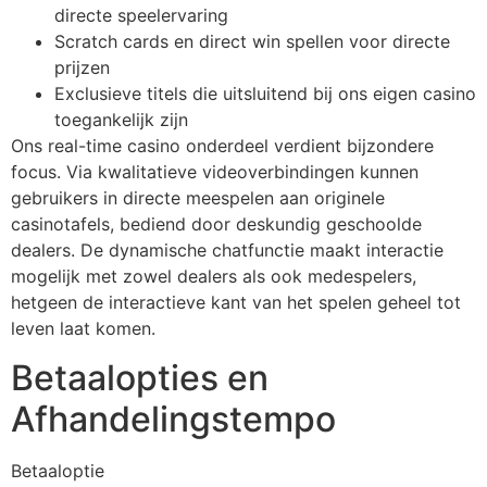
directe speelervaring
Scratch cards en direct win spellen voor directe
prijzen
Exclusieve titels die uitsluitend bij ons eigen casino
toegankelijk zijn
Ons real-time casino onderdeel verdient bijzondere
focus. Via kwalitatieve videoverbindingen kunnen
gebruikers in directe meespelen aan originele
casinotafels, bediend door deskundig geschoolde
dealers. De dynamische chatfunctie maakt interactie
mogelijk met zowel dealers als ook medespelers,
hetgeen de interactieve kant van het spelen geheel tot
leven laat komen.
Betaalopties en
Afhandelingstempo
Betaaloptie