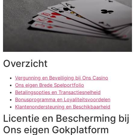
Overzicht
Vergunning en Beveiliging bij Ons Casino
Ons eigen Brede Spelportfolio
Betalingsopties en Transactiesnelheid
Bonusprogramma en Loyaliteitsvoordelen
Klantenondersteuning en Beschikbaarheid
Licentie en Bescherming bij
Ons eigen Gokplatform