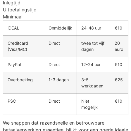
Inlegtijd
Uitbetalingstijd
Minimaal
iDEAL
Onmiddellijk
24-48 uur
€10
Creditcard
Direct
twee tot vijf
20
(Visa/MC)
dagen
euro
PayPal
Direct
12-24 uur
€10
Overboeking
1-3 dagen
3-5
€25
werkdagen
PSC
Direct
Niet
€10
mogelijk
We snappen dat razendsnelle en betrouwbare
betaalverwerking essentieel blijkt voor een goede ideale