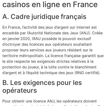
casinos en ligne en France
A. Cadre juridique français
En France, l’activité des jeux d’argent sur internet est
encadrée par l’Autorité Nationale des Jeux (ANJ). Créée
en janvier 2020, l’ANJ possède le pouvoir exclusif
d’octroyer des licences aux opérateurs souhaitant
proposer leurs services aux joueurs résidant sur le
territoire métropolitain. La licence française garantit que
le site respecte les exigences strictes relatives à la
protection du joueur, à la lutte contre le blanchiment
d’argent et à l’équité technique des jeux (RNG certifié).
B. Les exigences pour les
opérateurs
Pour obtenir une licence ANJ, les opérateurs doivent