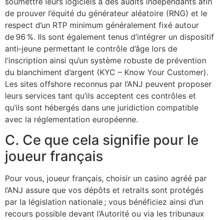
soumettre leurs logiciels à des audits indépendants afin
de prouver l’équité du générateur aléatoire (RNG) et le
respect d’un RTP minimum généralement fixé autour
de 96 %. Ils sont également tenus d’intégrer un dispositif
anti‑jeune permettant le contrôle d’âge lors de
l’inscription ainsi qu’un système robuste de prévention
du blanchiment d’argent (KYC – Know Your Customer).
Les sites offshore reconnus par l’ANJ peuvent proposer
leurs services tant qu’ils acceptent ces contrôles et
qu’ils sont hébergés dans une juridiction compatible
avec la réglementation européenne.
C. Ce que cela signifie pour le
joueur français
Pour vous, joueur français, choisir un casino agréé par
l’ANJ assure que vos dépôts et retraits sont protégés
par la législation nationale ; vous bénéficiez ainsi d’un
recours possible devant l’Autorité ou via les tribunaux