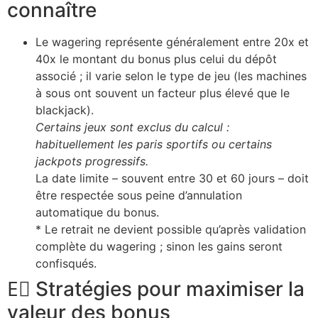
connaître
Le wagering représente généralement entre 20x et
40x le montant du bonus plus celui du dépôt
associé ; il varie selon le type de jeu (les machines
à sous ont souvent un facteur plus élevé que le
blackjack).
Certains jeux sont exclus du calcul :
habituellement les paris sportifs ou certains
jackpots progressifs.
La date limite – souvent entre 30 et 60 jours – doit
être respectée sous peine d’annulation
automatique du bonus.
* Le retrait ne devient possible qu’après validation
complète du wagering ; sinon les gains seront
confisqués.
E️⃣ Stratégies pour maximiser la
valeur des bonus