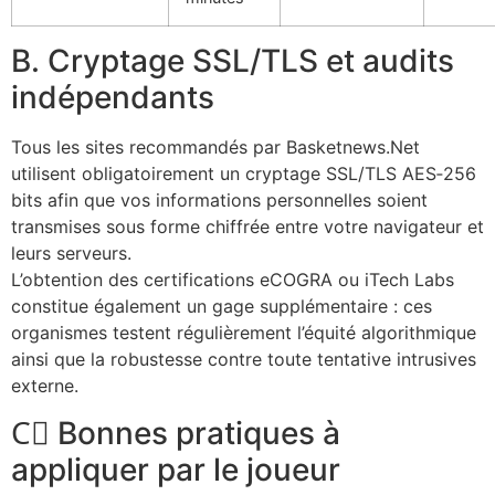
B. Cryptage SSL/TLS et audits
indépendants
Tous les sites recommandés par Basketnews.Net
utilisent obligatoirement un cryptage SSL/TLS AES‑256
bits afin que vos informations personnelles soient
transmises sous forme chiffrée entre votre navigateur et
leurs serveurs.
L’obtention des certifications eCOGRA ou iTech Labs
constitue également un gage supplémentaire : ces
organismes testent régulièrement l’équité algorithmique
ainsi que la robustesse contre toute tentative intrusives
externe.
C️⃣ Bonnes pratiques à
appliquer par le joueur