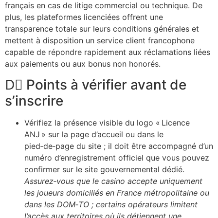
français en cas de litige commercial ou technique. De
plus, les plateformes licenciées offrent une
transparence totale sur leurs conditions générales et
mettent à disposition un service client francophone
capable de répondre rapidement aux réclamations liées
aux paiements ou aux bonus non honorés.
D️⃣ Points à vérifier avant de
s’inscrire
Vérifiez la présence visible du logo « Licence
ANJ » sur la page d’accueil ou dans le
pied‑de‑page du site ; il doit être accompagné d’un
numéro d’enregistrement officiel que vous pouvez
confirmer sur le site gouvernemental dédié.
Assurez‑vous que le casino accepte uniquement
les joueurs domiciliés en France métropolitaine ou
dans les DOM‑TO ; certains opérateurs limitent
l’accès aux territoires où ils détiennent une