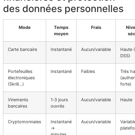
des données personnelles
Mode
Temps
Frais
Niv
moyen
séc
Carte bancaire
Instantané
Aucun/variable
Haute 
DSS)
Portefeuilles
Instantané
Faibles
Très h
électroniques
(authen
(Skrill…)
forte)
Virements
1‑3 jours
Aucun/variable
Haute
bancaires
ouvrés
Cryptomonnaies
Instantané
Aucun/variable
Variabl
→
platef
minutes