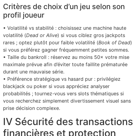
Critères de choix d’un jeu selon son
profil joueur
• Volatilité vs stabilité : choisissez une machine haute
volatilité (
Dead or Alive
) si vous ciblez gros jackpots
rares ; optez plutôt pour faible volatilité (
Book of Dead
)
si vous préférez gagner fréquemment petites sommes.
• Taille du bankroll : réservez au moins 50× votre mise
maximale prévue afin d’éviter toute faillite prématurée
durant une mauvaise série.
• Préférence stratégique vs hasard pur : privilégiez
blackjack ou poker si vous appréciez analyser
probabilités ; tournez-vous vers slots thématiques si
vous recherchez simplement divertissement visuel sans
prise décision complexe.
IV Sécurité des transactions
financières et protection