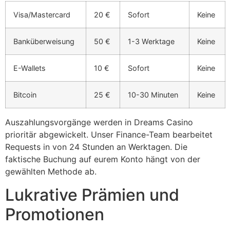
Visa/Mastercard
20 €
Sofort
Keine
Banküberweisung
50 €
1-3 Werktage
Keine
E-Wallets
10 €
Sofort
Keine
Bitcoin
25 €
10-30 Minuten
Keine
Auszahlungsvorgänge werden in Dreams Casino
prioritär abgewickelt. Unser Finance-Team bearbeitet
Requests in von 24 Stunden an Werktagen. Die
faktische Buchung auf eurem Konto hängt von der
gewählten Methode ab.
Lukrative Prämien und
Promotionen