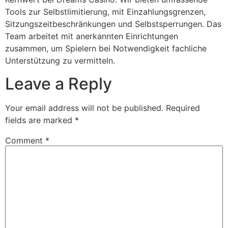
Tools zur Selbstlimitierung, mit Einzahlungsgrenzen,
Sitzungszeitbeschränkungen und Selbstsperrungen. Das
Team arbeitet mit anerkannten Einrichtungen
zusammen, um Spielern bei Notwendigkeit fachliche
Unterstützung zu vermitteln.
Leave a Reply
Your email address will not be published.
Required
fields are marked
*
Comment
*