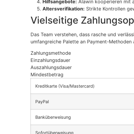
Hilfsangebote:
Alawin kooperieren mit a
Altersverifikation:
Strikte Kontrollen ge
Vielseitige Zahlungso
Das Team verstehen, dass rasche und verlässl
umfangreiche Palette an Payment-Methoden an
Zahlungsmethode
Einzahlungsdauer
Auszahlungsdauer
Mindestbetrag
Kreditkarte (Visa/Mastercard)
PayPal
Banküberweisung
Sofortüberweisung