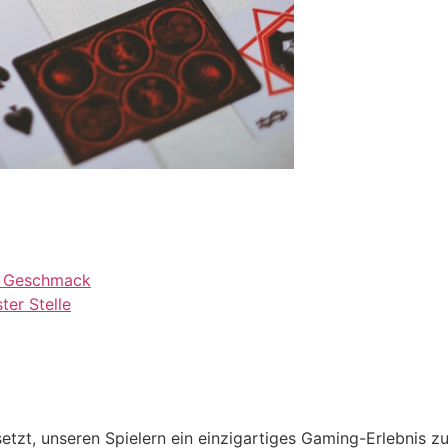
le Geschmack
ter Stelle
tzt, unseren Spielern ein einzigartiges Gaming-Erlebnis zu