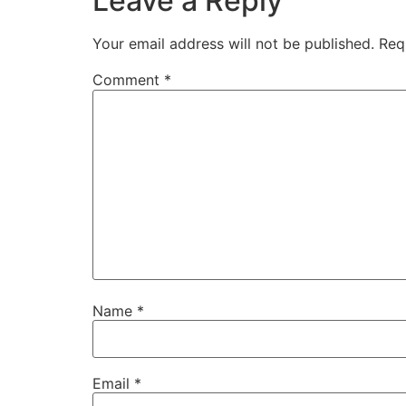
Leave a Reply
Your email address will not be published.
Req
Comment
*
Name
*
Email
*