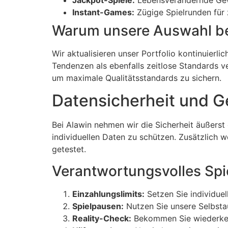
Instant-Games:
Zügige Spielrunden für
Warum unsere Auswahl b
Wir aktualisieren unser Portfolio kontinuierli
Tendenzen als ebenfalls zeitlose Standards v
um maximale Qualitätsstandards zu sichern.
Datensicherheit und Ge
Bei Alawin nehmen wir die Sicherheit äußers
individuellen Daten zu schützen. Zusätzlich w
getestet.
Verantwortungsvolles Spi
Einzahlungslimits:
Setzen Sie individuel
Spielpausen:
Nutzen Sie unsere Selbsta
Reality-Check:
Bekommen Sie wiederkehr