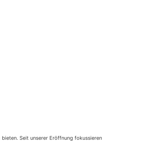
 bieten. Seit unserer Eröffnung fokussieren