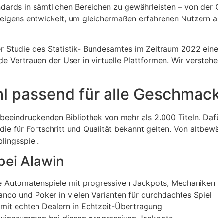
dards in sämtlichen Bereichen zu gewährleisten – von der
eigens entwickelt, um gleichermaßen erfahrenen Nutzern al
er Studie des Statistik- Bundesamtes im Zeitraum 2022 eine
 Vertrauen der User in virtuelle Plattformen. Wir verstehe
hl passend für alle Geschmac
r beeindruckenden Bibliothek von mehr als 2.000 Titeln. Dafü
ie für Fortschritt und Qualität bekannt gelten. Von altbew
blingsspiel.
bei Alawin
e Automatenspiele mit progressiven Jackpots, Mechanike
anco und Poker in vielen Varianten für durchdachtes Spiel
it echten Dealern in Echtzeit-Übertragung
innsummen bei diesen progressiven Jackpots