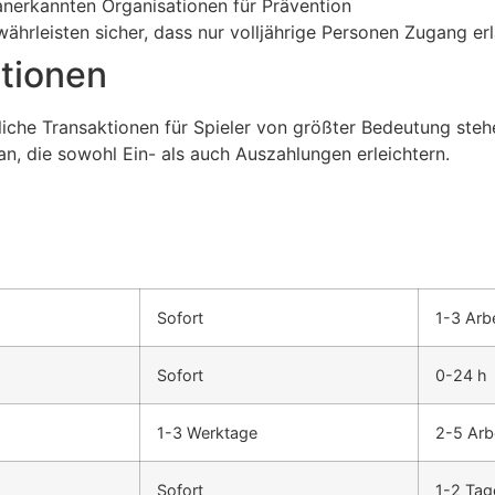
nerkannten Organisationen für Prävention
währleisten sicher, dass nur volljährige Personen Zugang er
ptionen
iche Transaktionen für Spieler von größter Bedeutung stehe
, die sowohl Ein- als auch Auszahlungen erleichtern.
Sofort
1-3 Arb
Sofort
0-24 h
1-3 Werktage
2-5 Arb
Sofort
1-2 Tag