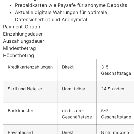
Prepaidkarten wie Paysafe für anonyme Deposits
Aktuelle digitale Währungen für optimale
Datensicherheit und Anonymität
Payment-Option
Einzahlungsdauer
Auszahlungsdauer
Mindestbetrag
Höchstbetrag
Kreditkartenzahlungen
Direkt
3-5
Geschäftstage
Skrill und Neteller
Unmittelbar
24 Stunden
Banktransfer
ein bis drei
5-7
Geschäftstage
Geschäftstage
Paysafecard
Direkt
Nicht möglich