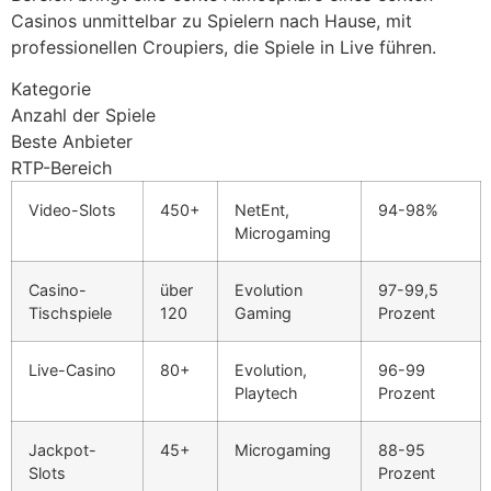
Casinos unmittelbar zu Spielern nach Hause, mit
professionellen Croupiers, die Spiele in Live führen.
Kategorie
Anzahl der Spiele
Beste Anbieter
RTP-Bereich
Video-Slots
450+
NetEnt,
94-98%
Microgaming
Casino-
über
Evolution
97-99,5
Tischspiele
120
Gaming
Prozent
Live-Casino
80+
Evolution,
96-99
Playtech
Prozent
Jackpot-
45+
Microgaming
88-95
Slots
Prozent