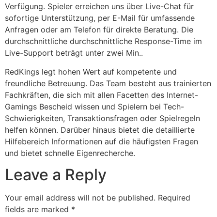
Verfügung. Spieler erreichen uns über Live-Chat für
sofortige Unterstützung, per E-Mail für umfassende
Anfragen oder am Telefon für direkte Beratung. Die
durchschnittliche durchschnittliche Response-Time im
Live-Support beträgt unter zwei Min..
RedKings legt hohen Wert auf kompetente und
freundliche Betreuung. Das Team besteht aus trainierten
Fachkräften, die sich mit allen Facetten des Internet-
Gamings Bescheid wissen und Spielern bei Tech-
Schwierigkeiten, Transaktionsfragen oder Spielregeln
helfen können. Darüber hinaus bietet die detaillierte
Hilfebereich Informationen auf die häufigsten Fragen
und bietet schnelle Eigenrecherche.
Leave a Reply
Your email address will not be published.
Required
fields are marked
*