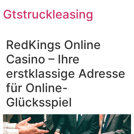
Skip
Gtstruckleasing
to
content
RedKings Online
Casino – Ihre
erstklassige Adresse
für Online-
Glücksspiel