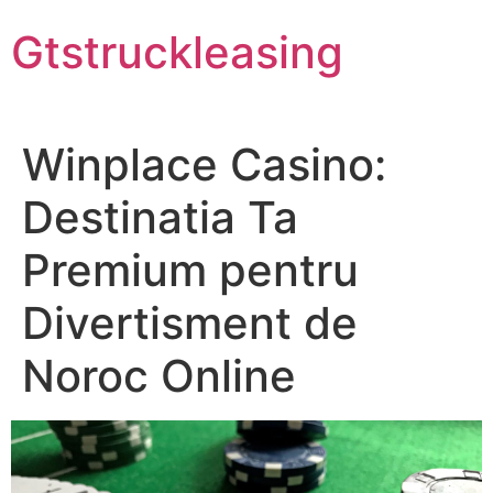
Skip
Gtstruckleasing
to
content
Winplace Casino:
Destinatia Ta
Premium pentru
Divertisment de
Noroc Online