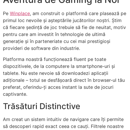
Pe
Winplace
, am construit o platformă care plasează pe
primul loc nevoile și așteptările jucătorilor noștri. Știm
că fiecare ședință de joc trebuie să fie de neuitat, motiv
pentru care am investit în tehnologie de ultimă
generație și în parteneriate cu cei mai prestigioși
provideri de software din industrie.
Platforma noastră funcționează fluent pe toate
dispozitivele, de la computere la smartphone-uri și
tablete. Nu este nevoie să downloadezi aplicații
adiționale – totul se desfășoară direct în browser-ul tău
preferat, oferindu-ți acces instant la sute de jocuri
captivante.
Trăsături Distinctive
Am creat un sistem intuitiv de navigare care îți permite
să descoperi rapid exact ceea ce cauți. Filtrele noastre