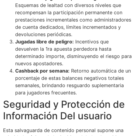
Esquemas de lealtad con diversos niveles que
recompensan la participación permanente con
prestaciones incrementales como administradores
de cuenta dedicados, límites incrementados y
devoluciones periódicas.
Jugadas libre de peligro:
Incentivos que
devuelven la 1ra apuesta perdedora hasta
determinado importe, disminuyendo el riesgo para
nuevos apostadores.
Cashback por semana:
Retorno automática de un
porcentaje de estas balances negativos totales
semanales, brindando resguardo suplementaria
para jugadores frecuentes.
Seguridad y Protección de
Información Del usuario
Esta salvaguarda de contenido personal supone una