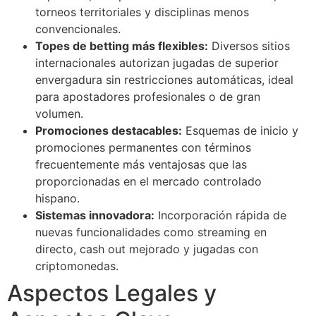
torneos territoriales y disciplinas menos
convencionales.
Topes de betting más flexibles:
Diversos sitios
internacionales autorizan jugadas de superior
envergadura sin restricciones automáticas, ideal
para apostadores profesionales o de gran
volumen.
Promociones destacables:
Esquemas de inicio y
promociones permanentes con términos
frecuentemente más ventajosas que las
proporcionadas en el mercado controlado
hispano.
Sistemas innovadora:
Incorporación rápida de
nuevas funcionalidades como streaming en
directo, cash out mejorado y jugadas con
criptomonedas.
Aspectos Legales y