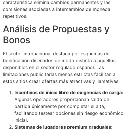
característica elimina cambios permanentes y las
comisiones asociadas a intercambios de moneda
repetitivos.
Análisis de Propuestas y
Bonos
El sector internacional destaca por esquemas de
bonificación diseñados de modo distinta a aquellos
disponibles en el sector regulado español. Las
limitaciones publicitarias menos estrictas facilitan a
estos sitios crear ofertas más atractivas y llamativas.
Incentivos de inicio libre de exigencias de carga:
Algunas operadores proporcionan saldo de
partida únicamente por completar el alta,
facilitando testear opciones sin riesgo económico
inicial.
Sistemas de jugadores premium graduales: