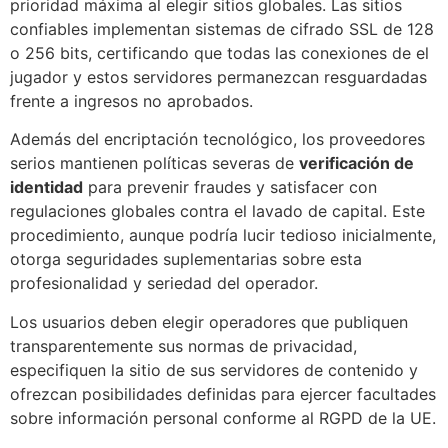
prioridad máxima al elegir sitios globales. Las sitios
confiables implementan sistemas de cifrado SSL de 128
o 256 bits, certificando que todas las conexiones de el
jugador y estos servidores permanezcan resguardadas
frente a ingresos no aprobados.
Además del encriptación tecnológico, los proveedores
serios mantienen políticas severas de
verificación de
identidad
para prevenir fraudes y satisfacer con
regulaciones globales contra el lavado de capital. Este
procedimiento, aunque podría lucir tedioso inicialmente,
otorga seguridades suplementarias sobre esta
profesionalidad y seriedad del operador.
Los usuarios deben elegir operadores que publiquen
transparentemente sus normas de privacidad,
especifiquen la sitio de sus servidores de contenido y
ofrezcan posibilidades definidas para ejercer facultades
sobre información personal conforme al RGPD de la UE.