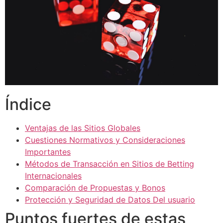
Índice
Ventajas de las Sitios Globales
Cuestiones Normativos y Consideraciones
Importantes
Métodos de Transacción en Sitios de Betting
Internacionales
Comparación de Propuestas y Bonos
Protección y Seguridad de Datos Del usuario
Puntos fuertes de estas