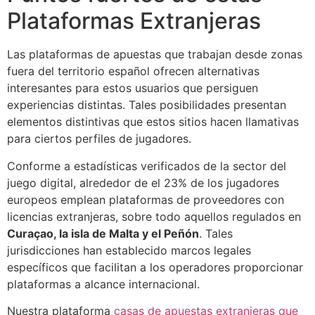
Plataformas Extranjeras
Las plataformas de apuestas que trabajan desde zonas
fuera del territorio español ofrecen alternativas
interesantes para estos usuarios que persiguen
experiencias distintas. Tales posibilidades presentan
elementos distintivas que estos sitios hacen llamativas
para ciertos perfiles de jugadores.
Conforme a estadísticas verificados de la sector del
juego digital, alrededor de el 23% de los jugadores
europeos emplean plataformas de proveedores con
licencias extranjeras, sobre todo aquellos regulados en
Curaçao, la isla de Malta y el Peñón
. Tales
jurisdicciones han establecido marcos legales
específicos que facilitan a los operadores proporcionar
plataformas a alcance internacional.
Nuestra plataforma
casas de apuestas extranjeras que