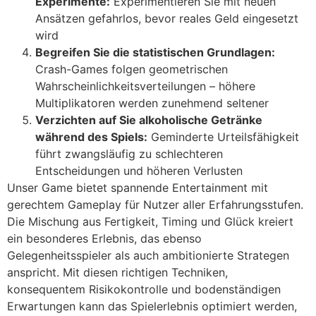
Experimente:
Experimentieren Sie mit neuen
Ansätzen gefahrlos, bevor reales Geld eingesetzt
wird
Begreifen Sie die statistischen Grundlagen:
Crash-Games folgen geometrischen
Wahrscheinlichkeitsverteilungen – höhere
Multiplikatoren werden zunehmend seltener
Verzichten auf Sie alkoholische Getränke
während des Spiels:
Geminderte Urteilsfähigkeit
führt zwangsläufig zu schlechteren
Entscheidungen und höheren Verlusten
Unser Game bietet spannende Entertainment mit
gerechtem Gameplay für Nutzer aller Erfahrungsstufen.
Die Mischung aus Fertigkeit, Timing und Glück kreiert
ein besonderes Erlebnis, das ebenso
Gelegenheitsspieler als auch ambitionierte Strategen
anspricht. Mit diesen richtigen Techniken,
konsequentem Risikokontrolle und bodenständigen
Erwartungen kann das Spielerlebnis optimiert werden,