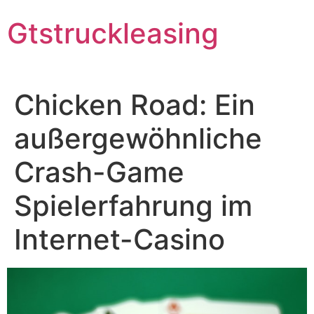
Skip
Gtstruckleasing
to
content
Chicken Road: Ein
außergewöhnliche
Crash-Game
Spielerfahrung im
Internet-Casino