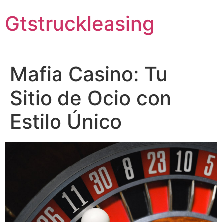
Skip
Gtstruckleasing
to
content
Mafia Casino: Tu
Sitio de Ocio con
Estilo Único