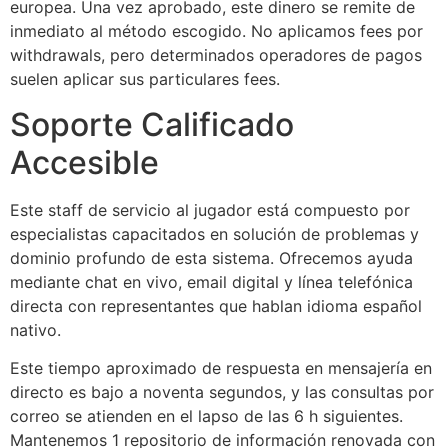
europea. Una vez aprobado, este dinero se remite de
inmediato al método escogido. No aplicamos fees por
withdrawals, pero determinados operadores de pagos
suelen aplicar sus particulares fees.
Soporte Calificado
Accesible
Este staff de servicio al jugador está compuesto por
especialistas capacitados en solución de problemas y
dominio profundo de esta sistema. Ofrecemos ayuda
mediante chat en vivo, email digital y línea telefónica
directa con representantes que hablan idioma español
nativo.
Este tiempo aproximado de respuesta en mensajería en
directo es bajo a noventa segundos, y las consultas por
correo se atienden en el lapso de las 6 h siguientes.
Mantenemos 1 repositorio de información renovada con