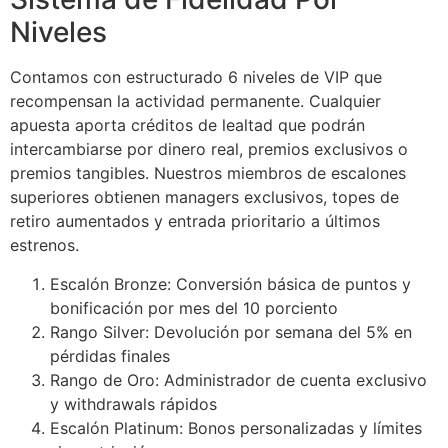
Niveles
Contamos con estructurado 6 niveles de VIP que
recompensan la actividad permanente. Cualquier
apuesta aporta créditos de lealtad que podrán
intercambiarse por dinero real, premios exclusivos o
premios tangibles. Nuestros miembros de escalones
superiores obtienen managers exclusivos, topes de
retiro aumentados y entrada prioritario a últimos
estrenos.
Escalón Bronze: Conversión básica de puntos y
bonificación por mes del 10 porciento
Rango Silver: Devolución por semana del 5% en
pérdidas finales
Rango de Oro: Administrador de cuenta exclusivo
y withdrawals rápidos
Escalón Platinum: Bonos personalizadas y límites