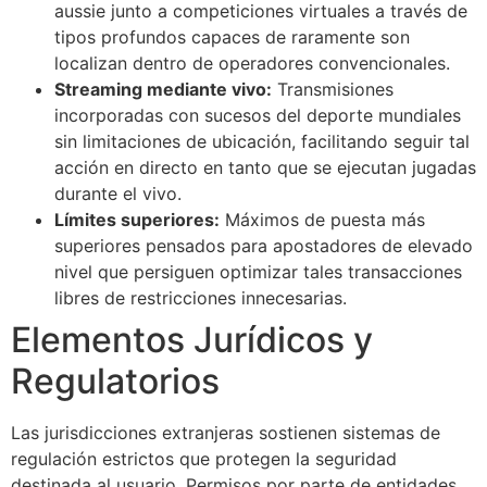
aussie junto a competiciones virtuales a través de
tipos profundos capaces de raramente son
localizan dentro de operadores convencionales.
Streaming mediante vivo:
Transmisiones
incorporadas con sucesos del deporte mundiales
sin limitaciones de ubicación, facilitando seguir tal
acción en directo en tanto que se ejecutan jugadas
durante el vivo.
Límites superiores:
Máximos de puesta más
superiores pensados para apostadores de elevado
nivel que persiguen optimizar tales transacciones
libres de restricciones innecesarias.
Elementos Jurídicos y
Regulatorios
Las jurisdicciones extranjeras sostienen sistemas de
regulación estrictos que protegen la seguridad
destinada al usuario. Permisos por parte de entidades