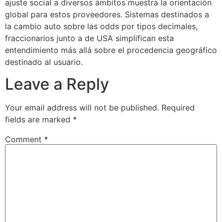
ajuste social a diversos ámbitos muestra la orientación
global para estos proveedores. Sistemas destinados a
la cambio auto sobre las odds por tipos decimales,
fraccionarios junto a de USA simplifican esta
entendimiento más allá sobre el procedencia geográfico
destinado al usuario.
Leave a Reply
Your email address will not be published.
Required
fields are marked
*
Comment
*