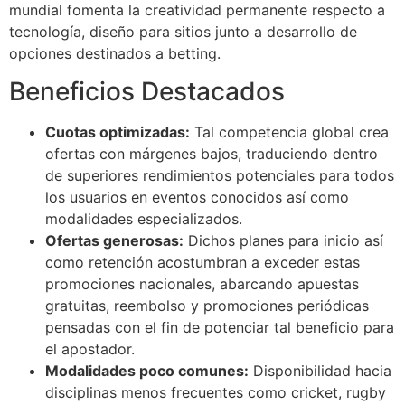
mundial fomenta la creatividad permanente respecto a
tecnología, diseño para sitios junto a desarrollo de
opciones destinados a betting.
Beneficios Destacados
Cuotas optimizadas:
Tal competencia global crea
ofertas con márgenes bajos, traduciendo dentro
de superiores rendimientos potenciales para todos
los usuarios en eventos conocidos así como
modalidades especializados.
Ofertas generosas:
Dichos planes para inicio así
como retención acostumbran a exceder estas
promociones nacionales, abarcando apuestas
gratuitas, reembolso y promociones periódicas
pensadas con el fin de potenciar tal beneficio para
el apostador.
Modalidades poco comunes:
Disponibilidad hacia
disciplinas menos frecuentes como cricket, rugby