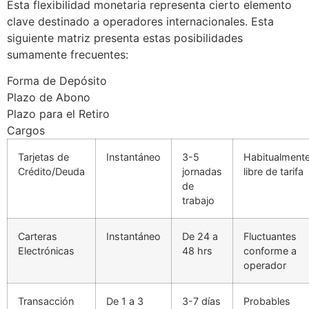
Esta flexibilidad monetaria representa cierto elemento
clave destinado a operadores internacionales. Esta
siguiente matriz presenta estas posibilidades
sumamente frecuentes:
Forma de Depósito
Plazo de Abono
Plazo para el Retiro
Cargos
Tarjetas de
Instantáneo
3-5
Habitualment
Crédito/Deuda
jornadas
libre de tarifa
de
trabajo
Carteras
Instantáneo
De 24 a
Fluctuantes
Electrónicas
48 hrs
conforme a
operador
Transacción
De 1 a 3
3-7 días
Probables