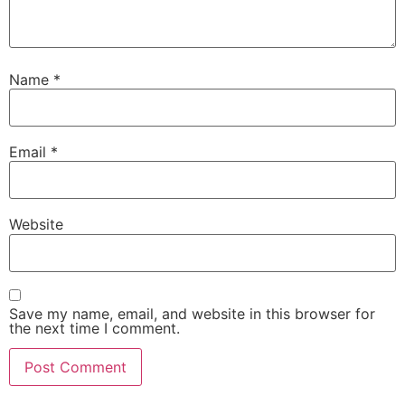
Name
*
Email
*
Website
Save my name, email, and website in this browser for
the next time I comment.