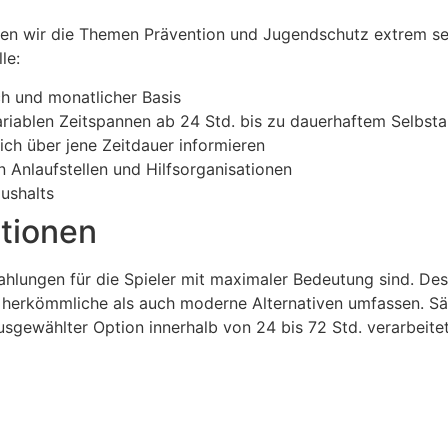
n wir die Themen Prävention und Jugendschutz extrem seri
le:
ch und monatlicher Basis
riablen Zeitspannen ab 24 Std. bis zu dauerhaftem Selbsta
lich über jene Zeitdauer informieren
Anlaufstellen und Hilfsorganisationen
aushalts
ptionen
ahlungen für die Spieler mit maximaler Bedeutung sind. 
 herkömmliche als auch moderne Alternativen umfassen. Sä
sgewählter Option innerhalb von 24 bis 72 Std. verarbeitet