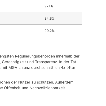
97.1%
94.8%
99.2%
trengsten Regulierungsbehörden innerhalb der
 Gerechtigkeit und Transparenz. In der Tat
 mit MGA Lizenz durchschnittlich 4x öfter
ationen der Nutzer zu schützen. Außerdem
 Offenheit und Nachvollziehbarkeit