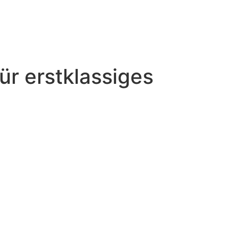
ür erstklassiges