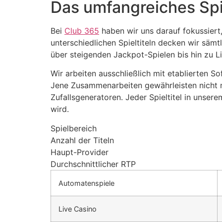
Das umfangreiches Spi
Bei
Club 365
haben wir uns darauf fokussiert
unterschiedlichen Spieltiteln decken wir säm
über steigenden Jackpot-Spielen bis hin zu 
Wir arbeiten ausschließlich mit etablierten
Jene Zusammenarbeiten gewährleisten nicht n
Zufallsgeneratoren. Jeder Spieltitel in unse
wird.
Spielbereich
Anzahl der Titeln
Haupt-Provider
Durchschnittlicher RTP
Automatenspiele
Live Casino