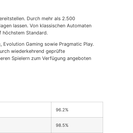
reitstellen. Durch mehr als 2.500
hlagen lassen. Von klassischen Automaten
uf höchstem Standard.
g, Evolution Gaming sowie Pragmatic Play.
durch wiederkehrend geprüfte
unseren Spielern zum Verfügung angeboten
96.2%
98.5%