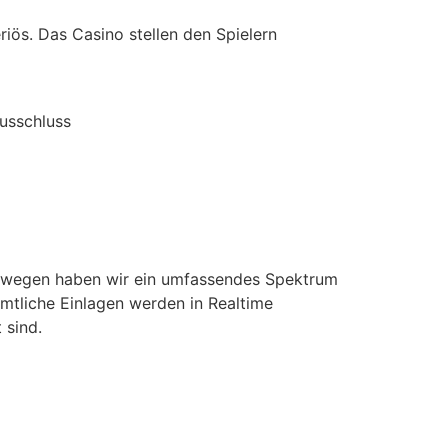
ös. Das Casino stellen den Spielern
usschluss
Deswegen haben wir ein umfassendes Spektrum
mtliche Einlagen werden in Realtime
 sind.