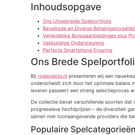
Inhoudsopgave
Ons Uitgebreide Spelportfolio
Beveiligde en Diverse Betalingsmogelij
Verleidelijke Bonusaanbiedingen plus P
Vakkundige Ondersteuning
Perfecte Smartphone Ervaring
Ons Brede Spelportfol
Bij
rodeoslots.nl
presenteren wij een nauwkeur
onderscheidt zich door het optimale balans m
leveren passeert een streng selectieproces 
De collectie bevat verschillende soorten dat i
progressieve hoofdprijzen – de diversiteit g
sámen met toonaangevende providers die beke
Populaire Spelcategorieë