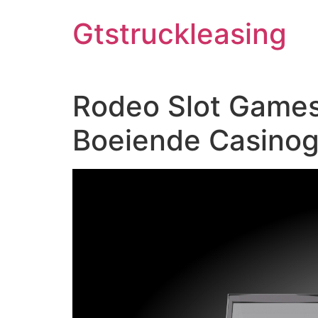
Skip
Gtstruckleasing
to
content
Rodeo Slot Games
Boeiende Casino