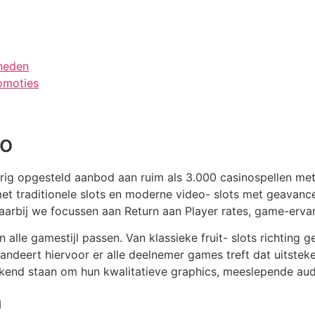
kheden
romoties
io
ig opgesteld aanbod aan ruim als 3.000 casinospellen met
et traditionele slots en moderne video- slots met geavanc
waarbij we focussen aan Return aan Player rates, game-erv
n alle gamestijl passen. Van klassieke fruit- slots richtin
arandeert hiervoor er alle deelnemer games treft dat uitst
nd staan om hun kwalitatieve graphics, meeslepende audi
n