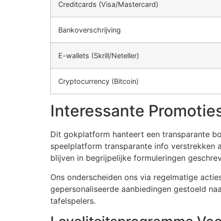
Creditcards (Visa/Mastercard)
Bankoverschrijving
E-wallets (Skrill/Neteller)
Cryptocurrency (Bitcoin)
Interessante Promotie
Dit gokplatform hanteert een transparante bo
speelplatform transparante info verstrekken
blijven in begrijpelijke formuleringen geschre
Ons onderscheiden ons via regelmatige actie
gepersonaliseerde aanbiedingen gestoeld naar
tafelspelers.