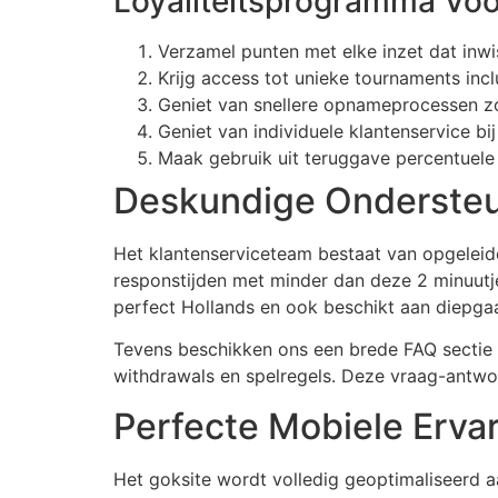
Loyaliteitsprogramma Vo
Verzamel punten met elke inzet dat inwi
Krijg access tot unieke tournaments inc
Geniet van snellere opnameprocessen zod
Geniet van individuele klantenservice bij
Maak gebruik uit teruggave percentuele
Deskundige Onderste
Het klantenserviceteam bestaat van opgeleide
responstijden met minder dan deze 2 minuutj
perfect Hollands en ook beschikt aan diepga
Tevens beschikken ons een brede FAQ sectie 
withdrawals en spelregels. Deze vraag-antwoo
Perfecte Mobiele Erva
Het goksite wordt volledig geoptimaliseerd 