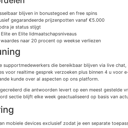
ordelen
sselbaar blijven in bonustegoed en free spins
lusief gegarandeerde prijzenpotten vanaf €5.000
ra je status stijgt
 Elite en Elite lidmaatschapsniveaus
 waardes naar 20 procent op weekse verliezen
uning
 supportmedewerkers die bereikbaar blijven via live chat,
es voor realtime gesprek verzoeken plus binnen 4 u voor e
ande kunde over al aspecten op ons platform.
gecreëerd die antwoorden levert op een meest gestelde vr
rd sectie blijft elke week geactualiseerd op basis van act
ring
aan mobiele devices exclusief zodat je een separate toepa