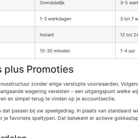
Onmiddellijk
3-5 wer
1-3 werkdagen
3 tot 7 
Instant
12 tot 2
15-30 minuten
1-4 uur
s plus Promoties
nusstructuur zonder enige verstopte voorwaarden. Volgens 
 aangaande wagering vereisten – een uitgangspunt welke w
ven en simpel terug te vinden op je accountsectie.
s dat passen bij uw speelgedrag. In plaats van standaard 
 je favoriete speltypen. Dat betekent er actieve gokkast