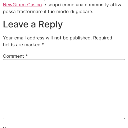
NewGioco Casino
e scopri come una community attiva
possa trasformare il tuo modo di giocare.
Leave a Reply
Your email address will not be published.
Required
fields are marked
*
Comment
*