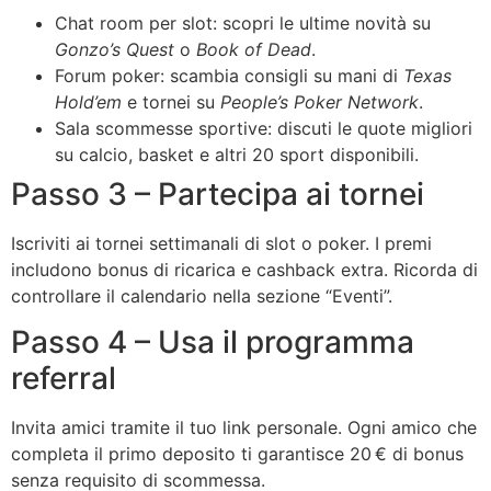
Chat room per slot: scopri le ultime novità su
Gonzo’s Quest
o
Book of Dead
.
Forum poker: scambia consigli su mani di
Texas
Hold’em
e tornei su
People’s Poker Network
.
Sala scommesse sportive: discuti le quote migliori
su calcio, basket e altri 20 sport disponibili.
Passo 3 – Partecipa ai tornei
Iscriviti ai tornei settimanali di slot o poker. I premi
includono bonus di ricarica e cashback extra. Ricorda di
controllare il calendario nella sezione “Eventi”.
Passo 4 – Usa il programma
referral
Invita amici tramite il tuo link personale. Ogni amico che
completa il primo deposito ti garantisce 20 € di bonus
senza requisito di scommessa.