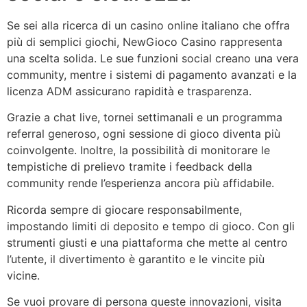
Se sei alla ricerca di un casino online italiano che offra
più di semplici giochi, NewGioco Casino rappresenta
una scelta solida. Le sue funzioni social creano una vera
community, mentre i sistemi di pagamento avanzati e la
licenza ADM assicurano rapidità e trasparenza.
Grazie a chat live, tornei settimanali e un programma
referral generoso, ogni sessione di gioco diventa più
coinvolgente. Inoltre, la possibilità di monitorare le
tempistiche di prelievo tramite i feedback della
community rende l’esperienza ancora più affidabile.
Ricorda sempre di giocare responsabilmente,
impostando limiti di deposito e tempo di gioco. Con gli
strumenti giusti e una piattaforma che mette al centro
l’utente, il divertimento è garantito e le vincite più
vicine.
Se vuoi provare di persona queste innovazioni, visita