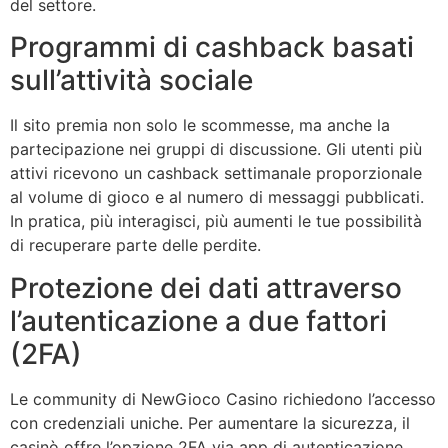
del settore.
Programmi di cashback basati
sull’attività sociale
Il sito premia non solo le scommesse, ma anche la
partecipazione nei gruppi di discussione. Gli utenti più
attivi ricevono un cashback settimanale proporzionale
al volume di gioco e al numero di messaggi pubblicati.
In pratica, più interagisci, più aumenti le tue possibilità
di recuperare parte delle perdite.
Protezione dei dati attraverso
l’autenticazione a due fattori
(2FA)
Le community di NewGioco Casino richiedono l’accesso
con credenziali uniche. Per aumentare la sicurezza, il
casinò offre l’opzione 2FA via app di autenticazione.