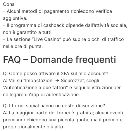
Cons:
– Alcuni metodi di pagamento richiedono verifica
aggiuntiva.
– Il programma di cashback dipende dall’attività sociale,
non è garantito a tutti.
– La sezione “Live Casino” può subire picchi di traffico
nelle ore di punta.
FAQ – Domande frequenti
Q: Come posso attivare il 2FA sul mio account?
A: Vai su “Impostazioni → Sicurezza”, scegli
“Autenticazione a due fattori” e segui le istruzioni per
collegare un’app di autenticazione.
Q: I tornei social hanno un costo di iscrizione?
A: La maggior parte dei tornei è gratuita; alcuni eventi
premium richiedono una piccola quota, ma il premio è
proporzionalmente più alto.