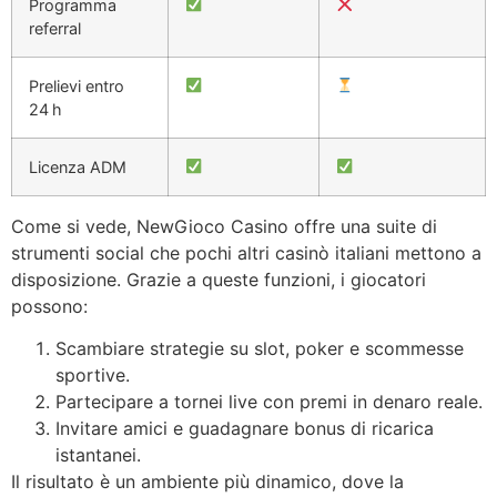
Programma
referral
Prelievi entro
24 h
Licenza ADM
Come si vede, NewGioco Casino offre una suite di
strumenti social che pochi altri casinò italiani mettono a
disposizione. Grazie a queste funzioni, i giocatori
possono:
Scambiare strategie su slot, poker e scommesse
sportive.
Partecipare a tornei live con premi in denaro reale.
Invitare amici e guadagnare bonus di ricarica
istantanei.
Il risultato è un ambiente più dinamico, dove la