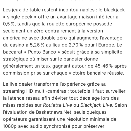
Les jeux de table restent incontournables : le blackjack
« single‑deck » offre un avantage maison inférieur à
0,5 %, tandis que la roulette européenne possède
seulement un zéro contrairement à la version
américaine avec double zéro qui augmente l’avantage
du casino à 5,26 % au lieu de 2,70 % pour l’Europe. Le
baccarat « Punto Banco » séduit grâce à sa simplicité
stratégique où miser sur le banquier donne
généralement un taux gagnant autour de 45‑46 % après
commission prise sur chaque victoire bancaire réussie.
Le live dealer transforme l’expérience grâce au
streaming HD multi‑caméras ; toutefois il faut surveiller
la latence réseau afin d’éviter tout décalage lors des
mises rapides sur
Roulette Live
ou
Blackjack Live
. Selon
l’évaluation de Basketnews.Net, seuls quelques
opérateurs garantissent une résolution minimale de
1080p avec audio synchronisé pour préserver