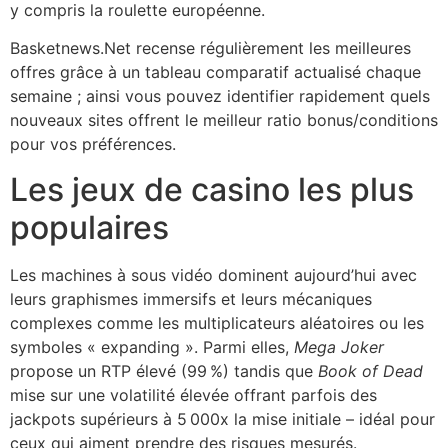
y compris la roulette européenne.
Basketnews.Net recense régulièrement les meilleures
offres grâce à un tableau comparatif actualisé chaque
semaine ; ainsi vous pouvez identifier rapidement quels
nouveaux sites offrent le meilleur ratio bonus/conditions
pour vos préférences.
Les jeux de casino les plus
populaires
Les machines à sous vidéo dominent aujourd’hui avec
leurs graphismes immersifs et leurs mécaniques
complexes comme les multiplicateurs aléatoires ou les
symboles « expanding ». Parmi elles,
Mega Joker
propose un RTP élevé (99 %) tandis que
Book of Dead
mise sur une volatilité élevée offrant parfois des
jackpots supérieurs à 5 000x la mise initiale – idéal pour
ceux qui aiment prendre des risques mesurés.