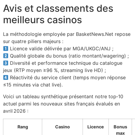
Avis et classements des
meilleurs casinos
La méthodologie employée par BasketNews.Net repose
sur quatre piliers majeurs :
Licence valide délivrée par MGA/UKGC/ANJ ;
Qualité globale du bonus (ratio montant/wagering) ;
Diversité et performance technique du catalogue
jeux (RTP moyen ≥96 %, streaming live HD) ;
Réactivité du service client (temps moyen réponse
≤15 minutes via chat live).
Voici un tableau synthétique présentant notre top‑10
actuel parmi les nouveaux sites français évalués en
avril 2026 :
Rang
Casino
Licence
Bonus
max