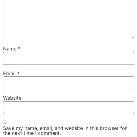
Name
*
Email
*
Website
Save my name, email, and website in this browser for
the next time I comment.