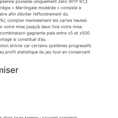
européenne possède uniquement zéro (RTP 97,3
tégie « Martingale modérée » consiste à
tre afin d’éviter l’effondrement du
5 %); compter mentalement les cartes hautes
r votre mise jusqu’à deux fois votre mise
 combinaison gagnante paie entre x5 et x500
ntage si constitué d’as.
tion stricte car certains systèmes progressifs
 profil statistique du jeu tout en conservant
miser
és dans leurs termes : souvent exprimés