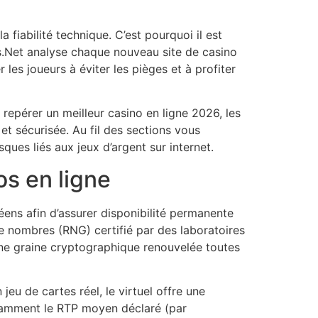
 fiabilité technique. C’est pourquoi il est
.Net analyse chaque nouveau site de casino
les joueurs à éviter les pièges et à profiter
epérer un meilleur casino en ligne 2026, les
et sécurisée. Au fil des sections vous
ques liés aux jeux d’argent sur internet.
os en ligne
ens afin d’assurer disponibilité permanente
de nombres (RNG) certifié par des laboratoires
à une graine cryptographique renouvelée toutes
eu de cartes réel, le virtuel offre une
otamment le RTP moyen déclaré (par