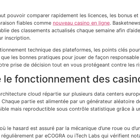
faut pouvoir comparer rapidement les licences, les bonus et la
paraison fiables comme
nouveau casino en ligne
. Basketnews
blie des classements actualisés chaque semaine afin d’aider 
r inscription.
ionnement technique des plateformes, les points clés pour r
i que les bonnes pratiques pour jouer de façon responsable 
otre prise de décision tout en vous protégeant contre les ris
 le fonctionnement des casin
chitecture cloud répartie sur plusieurs data centers europé
. Chaque partie est alimentée par un générateur aléatoire 
visible mais reproductible sous contrôle statistique grâce 
 le hasard est assuré par la mécanique d’une roue ou d’un j
s régulièrement par eCOGRA ou iTech Labs qui vérifient n