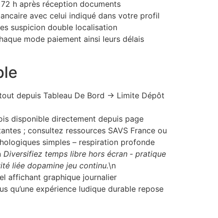
l ≤72 h après réception documents
ancaire avec celui indiqué dans votre profil
es suspicion double localisation
haque mode paiement ainsi leurs délais
ble
artout depuis Tableau De Bord → Limite Dépôt
 mois disponible directement depuis page
ortantes ; consultez ressources SAVS France ou
ologiques simples ­– respiration profonde
n
Diversifiez temps libre hors écran ‑ pratique
vité liée dopamine jeu continu.
\n
 affichant graphique journalier
vous qu’une expérience ludique durable repose