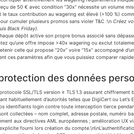
eçu de 50 € avec condition “30x” nécessite un volume misé
t le taux contribution au wagering est élevé (>100 %) com
pour cumuler plusieurs promos sans violer T&C :\n
Créez vo
is Black Friday).
chaque dépôt active son propre bonus associé sans dépasse
atez qu’une offre impose >40x wagering ou exclut totaleme
retenir celle qui propose “20x” voire “15x” accompagné d’un
nt ces paramètres afin que vous puissiez comparer rapidem
t protection des données pers
e protocole SSL/TLS version ≥ TLS 1.​3 assurant chiffrement 
ant habituellement d’autorités telles que DigiCert ou Let’
 identifiants login contre toute interception tierce pendan
s sont collectées – nom complet, adresse postale, numéro ba
rmément aux directives AML européennes ; amélioration UX 
plicite fourni lors création du compte.\n\nL’authentificati