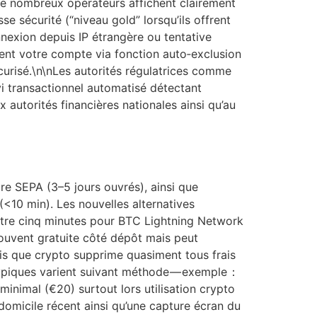
De nombreux opérateurs affichent clairement
e sécurité (“niveau gold” lorsqu’ils offrent
nnexion depuis IP étrangère ou tentative
t votre compte via fonction auto‑exclusion
curisé.\n\nLes autorités régulatrices comme
i transactionnel automatisé détectant
 autorités financières nationales ainsi qu’au
s
re SEPA (3–5 jours ouvrés), ainsi que
 (<10 min). Les nouvelles alternatives
re cinq minutes pour BTC Lightning Network
souvent gratuite côté dépôt mais peut
ndis que crypto supprime quasiment tous frais
typiques varient suivant méthode — exemple ：
inimal (€20) surtout lors utilisation crypto
domicile récent ainsi qu’une capture écran du