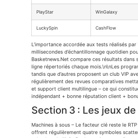
PlayStar
WinGalaxy
LuckySpin
CashFlow
L’importance accordée aux tests réalisés par
millisecondes d’échantillonnage quotidien po
Basketnews.Net compare ces résultats dans ses
ligne répertoriés chaque mois.\n\nLes program
tandis que d’autres proposent un club VIP av
régulièrement des revues comparatives mettant
et support client multilingue – ce qui constit
indépendant + bonne réputation client + bonu
Section 3 : Les jeux de
Machines à sous – Le facteur clé reste le RTP
offrent régulièrement quatre symboles scatter 