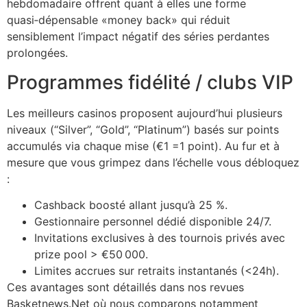
hebdomadaire offrent quant à elles une forme
quasi‑dépensable «​money back​» qui réduit
sensiblement l’impact négatif des séries perdantes
prolongées.
Programmes fidélité / clubs VIP
Les meilleurs casinos proposent aujourd’hui plusieurs
niveaux (“Silver”, “Gold”, “Platinum”) basés sur points
accumulés via chaque mise (€1 =1 point). Au fur et à
mesure que vous grimpez dans l’échelle vous débloquez
:
Cashback boosté allant jusqu’à 25 %.
Gestionnaire personnel dédié disponible 24/7.
Invitations exclusives à des tournois privés avec
prize pool > €50 000.
Limites accrues sur retraits instantanés (<24h).
Ces avantages sont détaillés dans nos revues
Basketnews.Net où nous comparons notamment