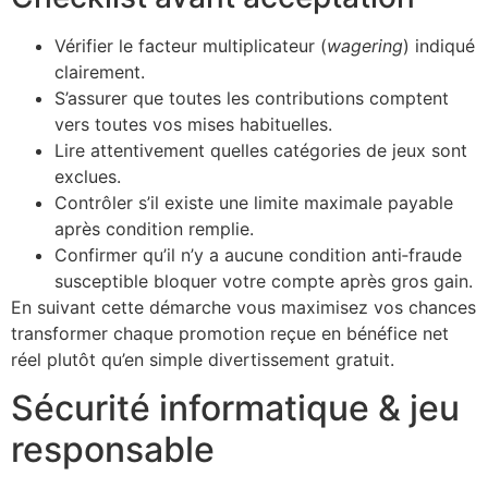
Vérifier le facteur multiplicateur (
wagering
) indiqué
clairement.
S’assurer que toutes les contributions comptent
vers toutes vos mises habituelles.
Lire attentivement quelles catégories de jeux sont
exclues.
Contrôler s’il existe une limite maximale payable
après condition remplie.
Confirmer qu’il n’y a aucune condition anti‑fraude
susceptible bloquer votre compte après gros gain.
En suivant cette démarche vous maximisez vos chances
transformer chaque promotion reçue en bénéfice net
réel plutôt qu’en simple divertissement gratuit.
Sécurité informatique & jeu
responsable