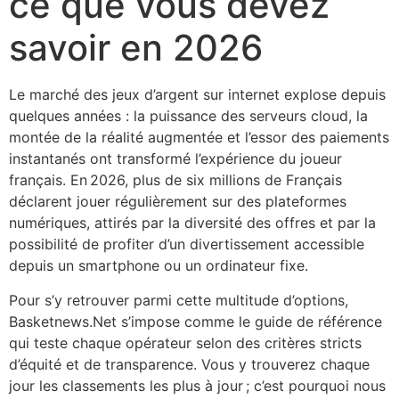
ce que vous devez
savoir en 2026
Le marché des jeux d’argent sur internet explose depuis
quelques années : la puissance des serveurs cloud, la
montée de la réalité augmentée et l’essor des paiements
instantanés ont transformé l’expérience du joueur
français. En 2026, plus de six millions de Français
déclarent jouer régulièrement sur des plateformes
numériques, attirés par la diversité des offres et par la
possibilité de profiter d’un divertissement accessible
depuis un smartphone ou un ordinateur fixe.
Pour s’y retrouver parmi cette multitude d’options,
Basketnews.Net s’impose comme le guide de référence
qui teste chaque opérateur selon des critères stricts
d’équité et de transparence. Vous y trouverez chaque
jour les classements les plus à jour ; c’est pourquoi nous