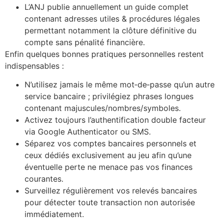
L’ANJ publie annuellement un guide complet
contenant adresses utiles & procédures légales
permettant notamment la clôture définitive du
compte sans pénalité financière.
Enfin quelques bonnes pratiques personnelles restent
indispensables :
N’utilisez jamais le même mot‑de‑passe qu’un autre
service bancaire ; privilégiez phrases longues
contenant majuscules/nombres/symboles.
Activez toujours l’authentification double facteur
via Google Authenticator ou SMS.
Séparez vos comptes bancaires personnels et
ceux dédiés exclusivement au jeu afin qu’une
éventuelle perte ne menace pas vos finances
courantes.
Surveillez régulièrement vos relevés bancaires
pour détecter toute transaction non autorisée
immédiatement.