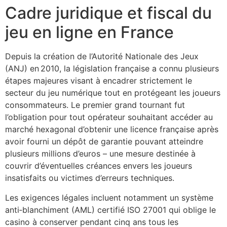
Cadre juridique et fiscal du
jeu en ligne en France
Depuis la création de l’Autorité Nationale des Jeux
(ANJ) en 2010, la législation française a connu plusieurs
étapes majeures visant à encadrer strictement le
secteur du jeu numérique tout en protégeant les joueurs
consommateurs. Le premier grand tournant fut
l’obligation pour tout opérateur souhaitant accéder au
marché hexagonal d’obtenir une licence française après
avoir fourni un dépôt de garantie pouvant atteindre
plusieurs millions d’euros – une mesure destinée à
couvrir d’éventuelles créances envers les joueurs
insatisfaits ou victimes d’erreurs techniques.
Les exigences légales incluent notamment un système
anti‑blanchiment (AML) certifié ISO 27001 qui oblige le
casino à conserver pendant cinq ans tous les