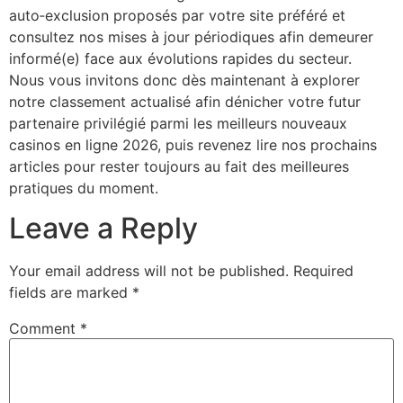
auto‑exclusion proposés par votre site préféré et
consultez nos mises à jour périodiques afin demeurer
informé(e) face aux évolutions rapides du secteur.
Nous vous invitons donc dès maintenant à explorer
notre classement actualisé afin dénicher votre futur
partenaire privilégié parmi les meilleurs nouveaux
casinos en ligne 2026, puis revenez lire nos prochains
articles pour rester toujours au fait des meilleures
pratiques du moment.
Leave a Reply
Your email address will not be published.
Required
fields are marked
*
Comment
*