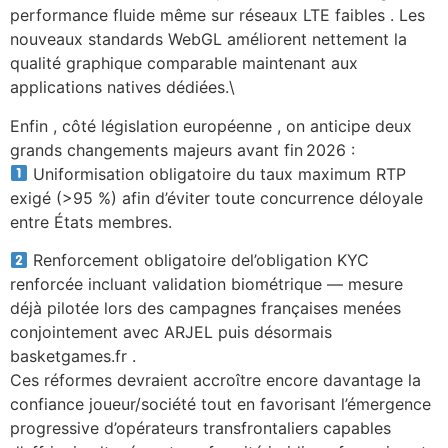
performance fluide même sur réseaux LTE faibles . Les
nouveaux standards WebGL améliorent nettement la
qualité graphique comparable maintenant aux
applications natives dédiées.\
Enfin , côté législation européenne , on anticipe deux
grands changements majeurs avant fin 2026 :
Uniformisation obligatoire du taux maximum RTP
exigé (>95 %) afin d’éviter toute concurrence déloyale
entre États membres.
Renforcement obligatoire del’obligation KYC
renforcée incluant validation biométrique — mesure
déjà pilotée lors des campagnes françaises menées
conjointement avec ARJEL puis désormais
basketgames.fr .
Ces réformes devraient accroître encore davantage la
confiance joueur/société tout en favorisant l’émergence
progressive d’opérateurs transfrontaliers capables