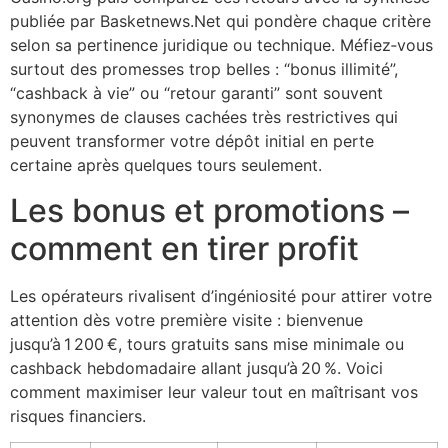
publiée par Basketnews.Net qui pondère chaque critère
selon sa pertinence juridique ou technique. Méfiez‑vous
surtout des promesses trop belles : “bonus illimité”,
“cashback à vie” ou “retour garanti” sont souvent
synonymes de clauses cachées très restrictives qui
peuvent transformer votre dépôt initial en perte
certaine après quelques tours seulement.
Les bonus et promotions –
comment en tirer profit
Les opérateurs rivalisent d’ingéniosité pour attirer votre
attention dès votre première visite : bienvenue
jusqu’à 1 200 €, tours gratuits sans mise minimale ou
cashback hebdomadaire allant jusqu’à 20 %. Voici
comment maximiser leur valeur tout en maîtrisant vos
risques financiers.