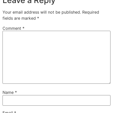
Leave a Reply
Your email address will not be published.
Required
fields are marked
*
Comment
*
Name
*
Email
*