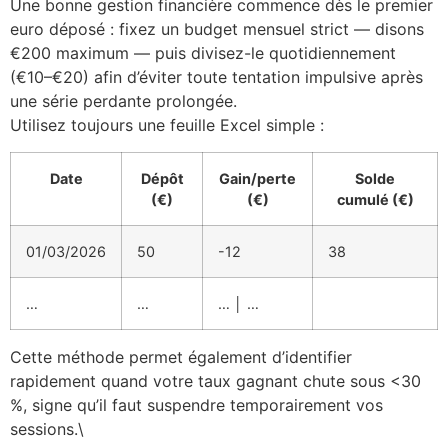
Une bonne gestion financière commence dès le premier
euro déposé : fixez un budget mensuel strict — disons
€200 maximum — puis divisez-le quotidiennement
(€10–€20) afin d’éviter toute tentation impulsive après
une série perdante prolongée.
Utilisez toujours une feuille Excel simple :
Date
Dépôt
Gain/perte
Solde
(€)
(€)
cumulé (€)
01/03/2026
50
-12
38
…
…
… │ …
Cette méthode permet également d’identifier
rapidement quand votre taux gagnant chute sous <30
%, signe qu’il faut suspendre temporairement vos
sessions.\