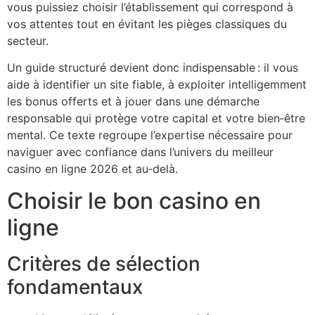
vous puissiez choisir l’établissement qui correspond à
vos attentes tout en évitant les pièges classiques du
secteur.
Un guide structuré devient donc indispensable : il vous
aide à identifier un site fiable, à exploiter intelligemment
les bonus offerts et à jouer dans une démarche
responsable qui protège votre capital et votre bien‑être
mental. Ce texte regroupe l’expertise nécessaire pour
naviguer avec confiance dans l’univers du meilleur
casino en ligne 2026 et au‑delà.
Choisir le bon casino en
ligne
Critères de sélection
fondamentaux