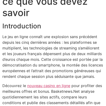
ce que vous devez
savoir
Introduction
Le jeu en ligne connaît une explosion sans précédent
depuis les cinq dernières années : les plateformes se
multiplient, les technologies de streaming s’améliorent
et les joueurs français dépensent plus de deux milliards
d’euros chaque mois. Cette croissance est portée par la
démocratisation du smartphone, la montée des licences
européennes et l’attrait des promotions généreuses qui
rendent chaque session plus séduisante que jamais.
Découvrez le
nouveau casino en ligne
pour profiter des
meilleures offres et bonus. Basketnews.Net analyse
quotidiennement les sites actifs, compare leurs
conditions et publie des classements détaillés afin que