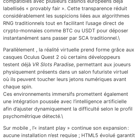
compatibles avec plusieurs casinos européens déjà
labellisés « provably fair ». Cette transparence réduit
considérablement les suspicions liées aux algorithmes
RNG traditionnels tout en facilitant l’usage direct de
crypto‑monnaies comme BTC ou USDT pour déposer
instantanément sans passer par SCA traditionnel.\
Parallèlement , la réalité virtuelle prend forme grâce aux
casques Oculus Quest 2 où certains développeurs
testent déjà
VR Slots Paradise
, permettant aux joueurs
physiquement présents dans un salon futuriste virtuel
où ils peuvent toucher leurs jetons numériques avant
chaque spin.
Ces environnements immersifs promettent également
une intégration poussée avec l’intelligence artificielle
afin d’ajuster dynamiquement la difficulté selon le profil
psychométrique détecté.\
Sur mobile , l’« instant play » continue son expansion :
aucune installation n’est requise ; HTML5 évolué garantit