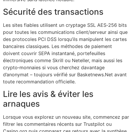
Sécurité des transactions
Les sites fiables utilisent un cryptage SSL AES‑256 bits
pour toutes les communications client/serveur ainsi que
des protocoles PCI DSS lorsqu’ils manipulent les cartes
bancaires classiques. Les méthodes de paiement
doivent couvrir SEPA instantané, portefeuilles
électroniques comme Skrill ou Neteller, mais aussi les
crypto‑monnaies si vous cherchez davantage
d’anonymat – toujours vérifié sur Basketnews.Net avant
toute recommandation officielle.
Lire les avis & éviter les
arnaques
Lorsque vous explorez un nouveau site, commencez par
filtrer les commentaires récents sur Trustpilot ou
Casino.org puis comparez ces retours avec la synthèse