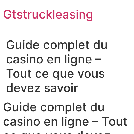
Skip
Gtstruckleasing
to
content
Guide complet du
casino en ligne –
Tout ce que vous
devez savoir
Guide complet du
casino en ligne – Tout