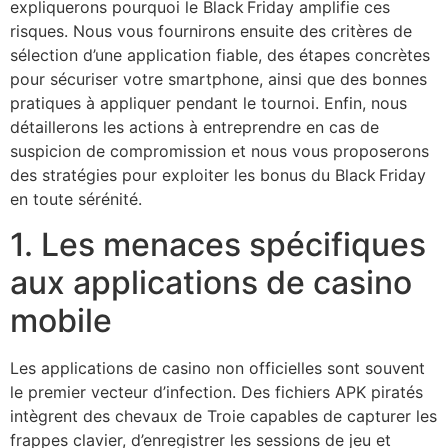
expliquerons pourquoi le Black Friday amplifie ces
risques. Nous vous fournirons ensuite des critères de
sélection d’une application fiable, des étapes concrètes
pour sécuriser votre smartphone, ainsi que des bonnes
pratiques à appliquer pendant le tournoi. Enfin, nous
détaillerons les actions à entreprendre en cas de
suspicion de compromission et nous vous proposerons
des stratégies pour exploiter les bonus du Black Friday
en toute sérénité.
1. Les menaces spécifiques
aux applications de casino
mobile
Les applications de casino non officielles sont souvent
le premier vecteur d’infection. Des fichiers APK piratés
intègrent des chevaux de Troie capables de capturer les
frappes clavier, d’enregistrer les sessions de jeu et