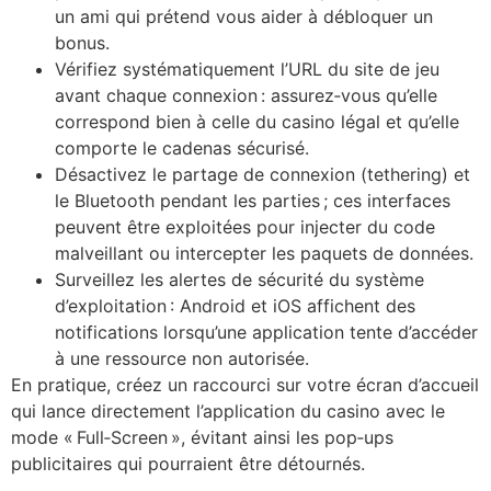
un ami qui prétend vous aider à débloquer un
bonus.
Vérifiez systématiquement l’URL du site de jeu
avant chaque connexion : assurez‑vous qu’elle
correspond bien à celle du casino légal et qu’elle
comporte le cadenas sécurisé.
Désactivez le partage de connexion (tethering) et
le Bluetooth pendant les parties ; ces interfaces
peuvent être exploitées pour injecter du code
malveillant ou intercepter les paquets de données.
Surveillez les alertes de sécurité du système
d’exploitation : Android et iOS affichent des
notifications lorsqu’une application tente d’accéder
à une ressource non autorisée.
En pratique, créez un raccourci sur votre écran d’accueil
qui lance directement l’application du casino avec le
mode « Full‑Screen », évitant ainsi les pop‑ups
publicitaires qui pourraient être détournés.