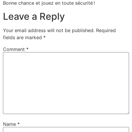
Bonne chance et jouez en toute sécurité !
Leave a Reply
Your email address will not be published.
Required
fields are marked
*
Comment
*
Name
*