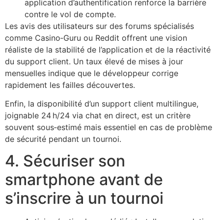
application d’authentification renforce la barrière
contre le vol de compte.
Les avis des utilisateurs sur des forums spécialisés
comme Casino‑Guru ou Reddit offrent une vision
réaliste de la stabilité de l’application et de la réactivité
du support client. Un taux élevé de mises à jour
mensuelles indique que le développeur corrige
rapidement les failles découvertes.
Enfin, la disponibilité d’un support client multilingue,
joignable 24 h/24 via chat en direct, est un critère
souvent sous‑estimé mais essentiel en cas de problème
de sécurité pendant un tournoi.
4. Sécuriser son
smartphone avant de
s’inscrire à un tournoi