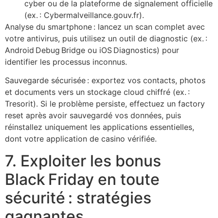
cyber ou de la plateforme de signalement officielle
(ex. : Cybermalveillance.gouv.fr).
Analyse du smartphone : lancez un scan complet avec
votre antivirus, puis utilisez un outil de diagnostic (ex. :
Android Debug Bridge ou iOS Diagnostics) pour
identifier les processus inconnus.
Sauvegarde sécurisée : exportez vos contacts, photos
et documents vers un stockage cloud chiffré (ex. :
Tresorit). Si le problème persiste, effectuez un factory
reset après avoir sauvegardé vos données, puis
réinstallez uniquement les applications essentielles,
dont votre application de casino vérifiée.
7. Exploiter les bonus
Black Friday en toute
sécurité : stratégies
gagnantes