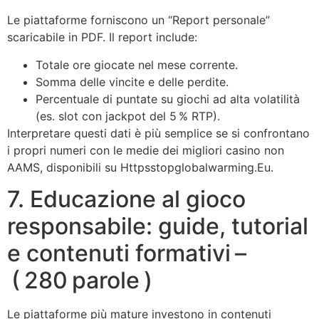
Le piattaforme forniscono un “Report personale”
scaricabile in PDF. Il report include:
Totale ore giocate nel mese corrente.
Somma delle vincite e delle perdite.
Percentuale di puntate su giochi ad alta volatilità
(es. slot con jackpot del 5 % RTP).
Interpretare questi dati è più semplice se si confrontano
i propri numeri con le medie dei migliori casino non
AAMS, disponibili su Httpsstopglobalwarming.Eu.
7. Educazione al gioco
responsabile: guide, tutorial
e contenuti formativi –
( 280 parole )
Le piattaforme più mature investono in contenuti