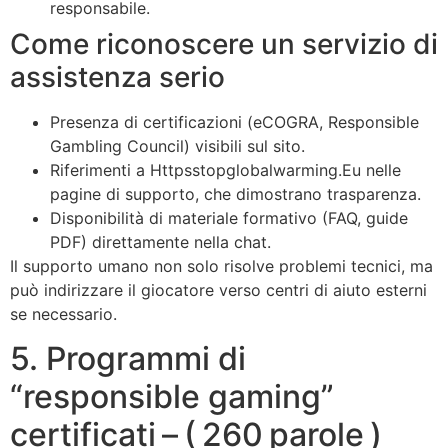
responsabile.
Come riconoscere un servizio di
assistenza serio
Presenza di certificazioni (eCOGRA, Responsible
Gambling Council) visibili sul sito.
Riferimenti a Httpsstopglobalwarming.Eu nelle
pagine di supporto, che dimostrano trasparenza.
Disponibilità di materiale formativo (FAQ, guide
PDF) direttamente nella chat.
Il supporto umano non solo risolve problemi tecnici, ma
può indirizzare il giocatore verso centri di aiuto esterni
se necessario.
5. Programmi di
“responsible gaming”
certificati – ( 260 parole )