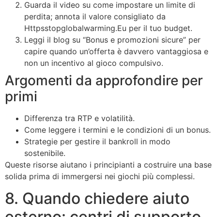
Guarda il video su come impostare un limite di
perdita; annota il valore consigliato da
Httpsstopglobalwarming.Eu per il tuo budget.
Leggi il blog su “Bonus e promozioni sicure” per
capire quando un’offerta è davvero vantaggiosa e
non un incentivo al gioco compulsivo.
Argomenti da approfondire per
primi
Differenza tra RTP e volatilità.
Come leggere i termini e le condizioni di un bonus.
Strategie per gestire il bankroll in modo
sostenibile.
Queste risorse aiutano i principianti a costruire una base
solida prima di immergersi nei giochi più complessi.
8. Quando chiedere aiuto
esterno: centri di supporto