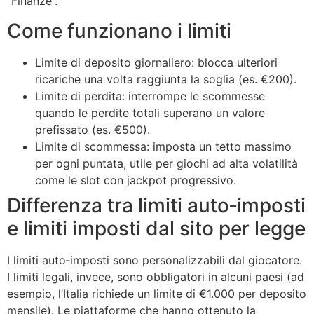
“Finanze”.
Come funzionano i limiti
Limite di deposito giornaliero: blocca ulteriori
ricariche una volta raggiunta la soglia (es. €200).
Limite di perdita: interrompe le scommesse
quando le perdite totali superano un valore
prefissato (es. €500).
Limite di scommessa: imposta un tetto massimo
per ogni puntata, utile per giochi ad alta volatilità
come le slot con jackpot progressivo.
Differenza tra limiti auto‑imposti
e limiti imposti dal sito per legge
I limiti auto‑imposti sono personalizzabili dal giocatore.
I limiti legali, invece, sono obbligatori in alcuni paesi (ad
esempio, l’Italia richiede un limite di €1.000 per deposito
mensile). Le piattaforme che hanno ottenuto la