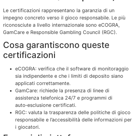
Le certificazioni rappresentano la garanzia di un
impegno concreto verso il gioco responsabile. Le più
riconosciute a livello internazionale sono eCOGRA,
GamCare e Responsible Gambling Council (RGC).
Cosa garantiscono queste
certificazioni
eCOGRA: verifica che il software di monitoraggio
sia indipendente e che i limiti di deposito siano
applicati correttamente.
GamCare: richiede la presenza di linee di
assistenza telefonica 24/7 e programmi di
auto‑esclusione certificati.
RGC: valuta la trasparenza delle politiche di gioco
responsabile e l’accessibilità delle informazioni per
i giocatori.