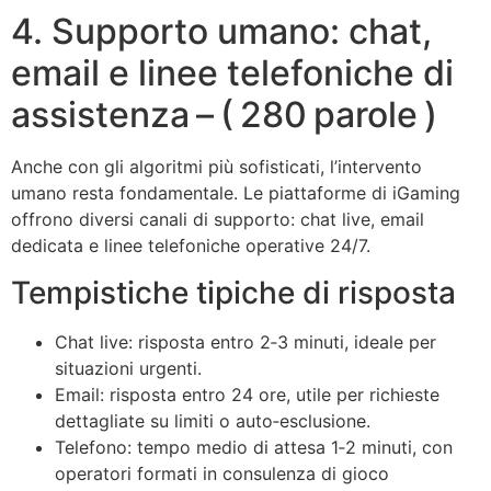
4. Supporto umano: chat,
email e linee telefoniche di
assistenza – ( 280 parole )
Anche con gli algoritmi più sofisticati, l’intervento
umano resta fondamentale. Le piattaforme di iGaming
offrono diversi canali di supporto: chat live, email
dedicata e linee telefoniche operative 24/7.
Tempistiche tipiche di risposta
Chat live: risposta entro 2‑3 minuti, ideale per
situazioni urgenti.
Email: risposta entro 24 ore, utile per richieste
dettagliate su limiti o auto‑esclusione.
Telefono: tempo medio di attesa 1‑2 minuti, con
operatori formati in consulenza di gioco