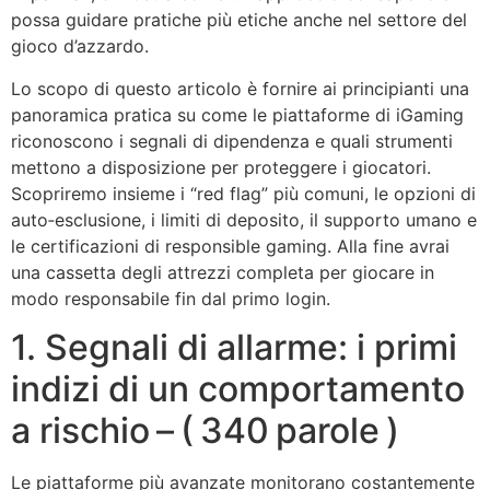
possa guidare pratiche più etiche anche nel settore del
gioco d’azzardo.
Lo scopo di questo articolo è fornire ai principianti una
panoramica pratica su come le piattaforme di iGaming
riconoscono i segnali di dipendenza e quali strumenti
mettono a disposizione per proteggere i giocatori.
Scopriremo insieme i “red flag” più comuni, le opzioni di
auto‑esclusione, i limiti di deposito, il supporto umano e
le certificazioni di responsible gaming. Alla fine avrai
una cassetta degli attrezzi completa per giocare in
modo responsabile fin dal primo login.
1. Segnali di allarme: i primi
indizi di un comportamento
a rischio – ( 340 parole )
Le piattaforme più avanzate monitorano costantemente