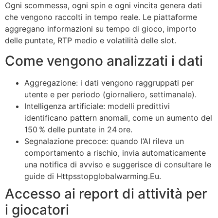
Ogni scommessa, ogni spin e ogni vincita genera dati
che vengono raccolti in tempo reale. Le piattaforme
aggregano informazioni su tempo di gioco, importo
delle puntate, RTP medio e volatilità delle slot.
Come vengono analizzati i dati
Aggregazione: i dati vengono raggruppati per
utente e per periodo (giornaliero, settimanale).
Intelligenza artificiale: modelli predittivi
identificano pattern anomali, come un aumento del
150 % delle puntate in 24 ore.
Segnalazione precoce: quando l’AI rileva un
comportamento a rischio, invia automaticamente
una notifica di avviso e suggerisce di consultare le
guide di Httpsstopglobalwarming.Eu.
Accesso ai report di attività per
i giocatori